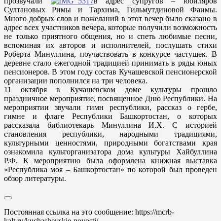
прозвучали
в адрес супругов – юбиляров
Султановых Римы и Тархима, Гильмутдиновой Фаимы.
Много добрых слов и пожеланий в этот вечер было сказано в
адрес всех участников вечера, которые получили возможность
не только приятного общения, но и спеть любимые песни,
вспоминая их авторов и исполнителей, послушать стихи
Роберта Минуллина, поучаствовать в конкурсе частушек. В
деревне стало ежегодной традицией принимать в ряды юных
пенсионеров. В этом году состав Кучашевской пенсионерской
организации пополнился на три человека.
11 октября в Кучашевском доме культуры прошло
праздничное мероприятие, посвященное Дню Республики. На
мероприятии звучали гимн республики, рассказ о гербе,
гимне и флаге Республики Башкортостан, о которых
рассказала библиотекарь Минуллина И.Х. С историей
становления республики, народными традициями,
культурными ценностями, природными богатствами края
ознакомила культорганизатора дома культуры Хайбуллина
Р.Ф. К мероприятию была оформлена книжная выставка
«Республика моя – Башкортостан» по которой был проведен
обзор литературы.
Постоянная ссылка на это сообщение:
https://mcrb-
kalt.ru/kuchashevskie-novosti/