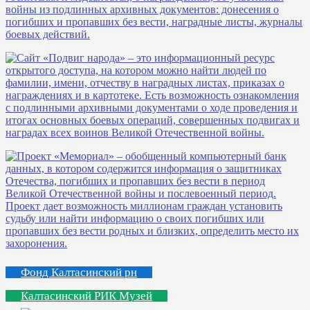
Фонд Калтасинский рн
Калтасинский РИК Музей