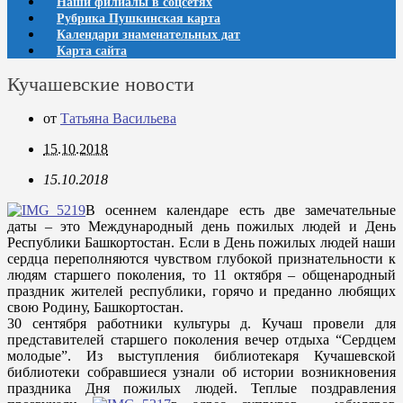
Наши филиалы в соцсетях
Рубрика Пушкинская карта
Календари знаменательных дат
Карта сайта
Кучашевские новости
от
Татьяна Васильева
15.10.2018
15.10.2018
В осеннем календаре есть две замечательные
даты – это Международный день пожилых людей и День
Республики Башкортостан. Если в День пожилых людей наши
сердца переполняются чувством глубокой признательности к
людям старшего поколения, то 11 октября – общенародный
праздник жителей республики, горячо и преданно любящих
свою Родину, Башкортостан.
30 сентября работники культуры д. Кучаш провели для
представителей старшего поколения вечер отдыха “Сердцем
молодые”. Из выступления библиотекаря Кучашевской
библиотеки собравшиеся узнали об истории возникновения
праздника Дня пожилых людей. Теплые поздравления