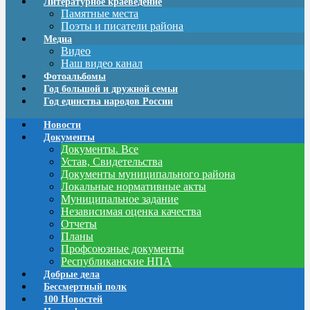
Литературное краеведение
Памятные места
Поэты и писатели района
Медиа
Видео
Наш видео канал
Фотоальбомы
Год большой и дружной семьи
Год единства народов России
Новости
Документы
Документы. Все
Устав, Свидетельства
Документы муниципального района
Локальные нормативные акты
Муниципальное задание
Независимая оценка качества
Отчеты
Планы
Профсоюзные документы
Республиканские НПА
Добрые дела
Бессмертный полк
100 Новостей