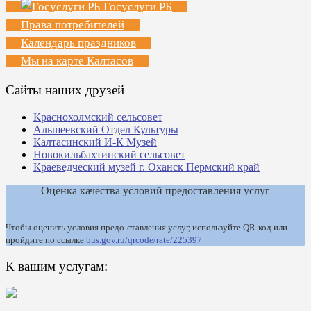
Госуслуги РБ
Права потребителей
Календарь праздников
Мы на карте Калтасов
Сайты наших друзей
Краснохолмский сельсовет
Альшеевский Отдел Культуры
Калтасинский И-К Музей
Новокильбахтинский сельсовет
Краеведческий музей г. Оханск Пермский край
Оценка качества условий предоставления услуг
Чтобы оценить условия предо-ставления услуг, используйте QR-код или
пройдите по ссылке
bus.gov.ru/qrcode/rate/225397
К вашим услугам: