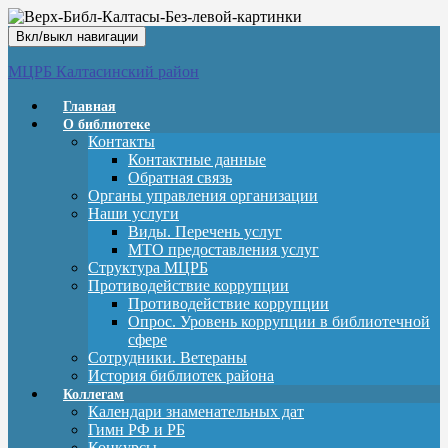
Вкл/выкл навигации
МЦРБ Калтасинский район
Главная
О библиотеке
Контакты
Контактные данные
Обратная связь
Органы управления организации
Наши услуги
Виды. Перечень услуг
МТО предоставления услуг
Структура МЦРБ
Противодействие коррупции
Противодействие коррупции
Опрос. Уровень коррупции в библиотечной
сфере
Сотрудники. Ветераны
История библиотек района
Коллегам
Календари знаменательных дат
Гимн РФ и РБ
Конкурсы