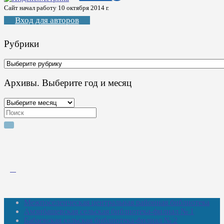
Сайт начал работу 10 октября 2014 г.
Вход для авторов
Рубрики
Рубрики
Архивы. Выберите год и месяц
Архивы.
Выберите
Search
год
for:
и
месяц
Межпоселенческая центральная районная библиотека
Амзибашевская сельская библиотека-филиал № 1
Бабаевская сельская библиотека-филиал № 2