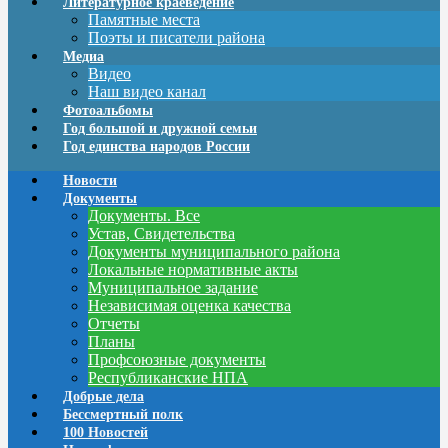
Литературное краеведение
Памятные места
Поэты и писатели района
Медиа
Видео
Наш видео канал
Фотоальбомы
Год большой и дружной семьи
Год единства народов России
Новости
Документы
Документы. Все
Устав, Свидетельства
Документы муниципального района
Локальные нормативные акты
Муниципальное задание
Независимая оценка качества
Отчеты
Планы
Профсоюзные документы
Республиканские НПА
Добрые дела
Бессмертный полк
100 Новостей