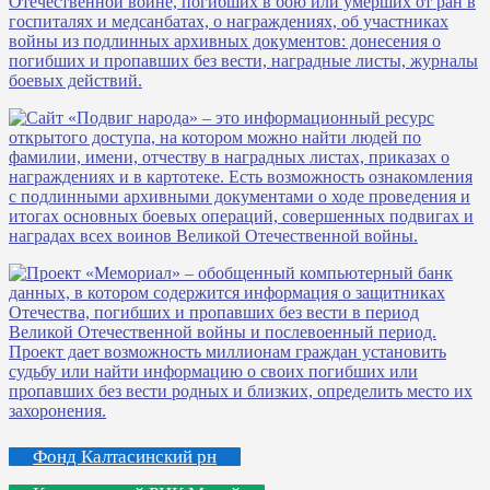
Фонд Калтасинский рн