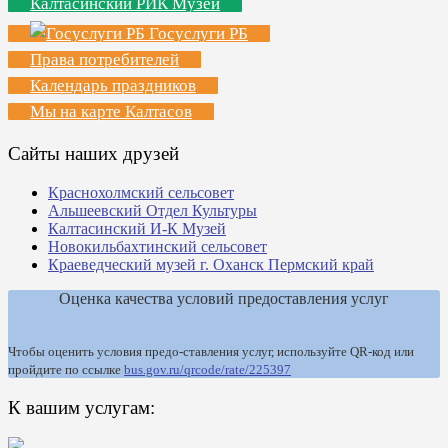
Калтасинский РИК Музей
Госуслуги РБ
Права потребителей
Календарь праздников
Мы на карте Калтасов
Сайты наших друзей
Краснохолмский сельсовет
Альшеевский Отдел Культуры
Калтасинский И-К Музей
Новокильбахтинский сельсовет
Краеведческий музей г. Оханск Пермский край
Оценка качества условий предоставления услуг
Чтобы оценить условия предо-ставления услуг, используйте QR-код или
пройдите по ссылке
bus.gov.ru/qrcode/rate/225397
К вашим услугам: