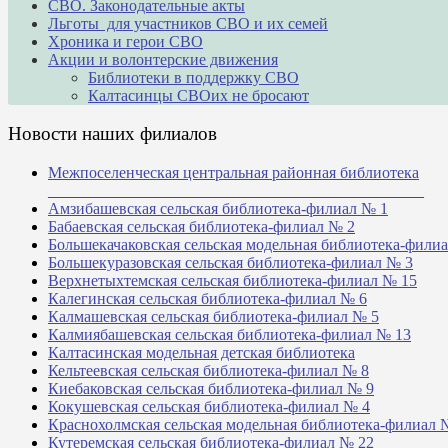
СВО. Законодательные акты
Льготы для участников СВО и их семей
Хроника и герои СВО
Акции и волонтерские движения
Библиотеки в поддержку СВО
Калтасинцы СВОих не бросают
Новости наших филиалов
Межпоселенческая центральная районная библиотека
_______________________________________________
Амзибашевская сельская библиотека-филиал № 1
Бабаевская сельская библиотека-филиал № 2
Большекачаковская сельская модельная библиотека-фили
Большекуразовская сельская библиотека-филиал № 3
Верхнетыхтемская сельская библиотека-филиал № 15
Калегинская сельская библиотека-филиал № 6
Калмашевская сельская библиотека-филиал № 5
Калмиябашевская сельская библиотека-филиал № 13
Калтасинская модельная детская библиотека
Кельтеевская сельская библиотека-филиал № 8
Киебаковская сельская библиотека-филиал № 9
Кокушевская сельская библиотека-филиал № 4
Краснохолмская сельская модельная библиотека-филиал 
Кутеремская сельская библиотека-филиал № 22