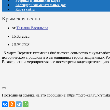
Рубрика Пушкинская карта
Календари знаменательных дат
Карта сайта
Крымская весна
от
Татьяна Васильева
16.03.2023
16.03.2023
15 марта Верхнетыхтемская библиотека совместно с культрабо
историческом прошлом и о сегодняшних героях-защитниках Ро
В завершении мероприятия все посмотрели видеопрезентацию
Постоянная ссылка на это сообщение:
https://mcrb-kalt.ru/krymsk