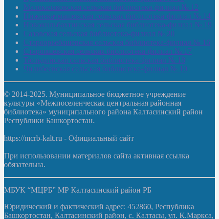
Малокачаковская сельская библиотека-филиал № 12
Нижнекачмашевская сельская библиотека-филиал № 14
Новокильбахтинская сельская библиотека-филиал № 19
Сазовская сельская библиотека-филиал № 20
Староорьебашевская сельская библиотека-филиал № 16
Старояшевская сельская библиотека-филиал № 17
Тюльдинская сельская библиотека-филиал № 18
Чилибеевская сельская библиотека-филиал № 10
© 2014-2025. Муниципальное бюджетное учреждение
культуры «Межпоселенческая центральная районная
библиотека» муниципального района Калтасинский район
Республики Башкортостан.
https://mcrb-kalt.ru - Официальный сайт
При использовании материалов сайта активная ссылка
обязательна.
МБУК “МЦРБ” МР Калтасинский район РБ
Юридический и фактический адрес: 452860, Республика
Башкортостан, Калтасинский район, с. Калтасы, ул. К.Маркса,