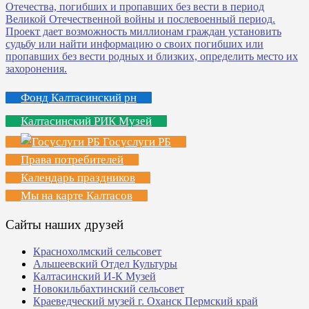
Фонд Калтасинский рн
Калтасинский РИК Музей
Госуслуги РБ
Права потребителей
Календарь праздников
Мы на карте Калтасов
Сайты наших друзей
Краснохолмский сельсовет
Альшеевский Отдел Культуры
Калтасинский И-К Музей
Новокильбахтинский сельсовет
Краеведческий музей г. Оханск Пермский край