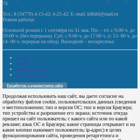
74
Тел.: 8 (34779) 4-15-42; 4-25-42; E–mail: kltbibl@mail.ru
Режим работы:
Основной режим с 1 сентября по 31 мая. Пн. – пт. с 9-00 ч. до
19-00 ч. (без перерыва). Суб. с 9-00 ч. до 17-00 ч. (с 13- 00 ч. до
14- 00 ч. перерыв на обед). Выходной – воскресенье
Домой
Новости
Документы. Все
Мы в соцсетях
Разработчик и администратор сайта
Продолжая использовать наш сайт, вы даете согласие на
обработку файлов cookie, пользовательских данных (сведения
о местоположении; тип и версия ОС; тип и версия Браузера;
тип устройства и разрешение его экрана; источник откуда
пришел на сайт пользователь; с какого сайта или по какой
рекламе; язык ОС и Браузера; какие страницы открывает и на
какие кнопки нажимает пользователь; ip-адрес) в целях
функционирования сайта, проведения ретаргетинга и