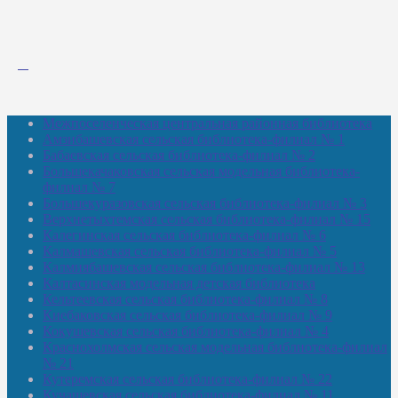
Межпоселенческая центральная районная библиотека
Амзибашевская сельская библиотека-филиал № 1
Бабаевская сельская библиотека-филиал № 2
Большекачаковская сельская модельная библиотека-
филиал № 7
Большекуразовская сельская библиотека-филиал № 3
Верхнетыхтемская сельская библиотека-филиал № 15
Калегинская сельская библиотека-филиал № 6
Калмашевская сельская библиотека-филиал № 5
Калмиябашевская сельская библиотека-филиал № 13
Калтасинская модельная детская библиотека
Кельтеевская сельская библиотека-филиал № 8
Киебаковская сельская библиотека-филиал № 9
Кокушевская сельская библиотека-филиал № 4
Краснохолмская сельская модельная библиотека-филиал
№ 21
Кутеремская сельская библиотека-филиал № 22
Кучашевская сельская библиотека-филиал № 11