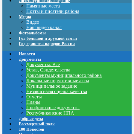
Литературное краеведение
Памятные места
Поэты и писатели района
Медиа
Видео
Наш видео канал
Фотоальбомы
Год большой и дружной семьи
Год единства народов России
Новости
Документы
Документы. Все
Устав, Свидетельства
Документы муниципального района
Локальные нормативные акты
Муниципальное задание
Независимая оценка качества
Отчеты
Планы
Профсоюзные документы
Республиканские НПА
Добрые дела
Бессмертный полк
100 Новостей