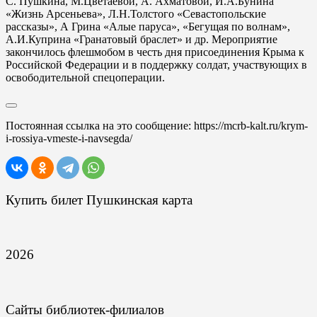
С. Пушкина, М.Цветаевой, А. Ахматовой, И.А.Бунина
«Жизнь Арсеньева», Л.Н.Толстого «Севастопольские
рассказы», А Грина «Алые паруса», «Бегущая по волнам»,
А.И.Куприна «Гранатовый браслет» и др. Мероприятие
закончилось флешмобом в честь дня присоединения Крыма к
Российской Федерации и в поддержку солдат, участвующих в
освободительной спецоперации.
Постоянная ссылка на это сообщение:
https://mcrb-kalt.ru/krym-
i-rossiya-vmeste-i-navsegda/
Купить билет Пушкинская карта
2026
Сайты библиотек-филиалов