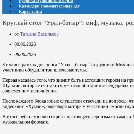
Рубрика Пушкинская карта
Календари знаменательных дат
Карта сайта
Круглый стол “Урал-батыр”: миф, музыка, ро
от
Татьяна Васильева
08.06.2026
08.06.2026
8 июня в рамках дня эпоса “Урал – батыр” сотрудники Межпос
участники обсудили три ключевые темы.
Первая касалась того, что значит быть настоящим героем на п
Шульган, которые считаются местами обитания легендарных пер
современном исполнении.
После каждого блока юные слушатели отвечали на вопросы, что
видеоклип «Хумай», благодаря которым участники смогли глуб
В итоге ребята узнали секреты настоящего героизма от самого
музыкальном формате.