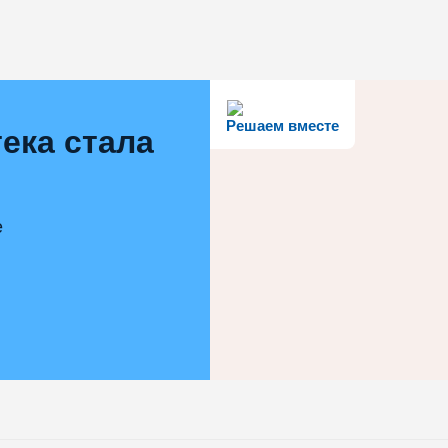
Решаем вместе
ека стала
е