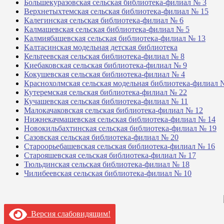
Большекуразовская сельская библиотека-филиал № 3
Верхнетыхтемская сельская библиотека-филиал № 15
Калегинская сельская библиотека-филиал № 6
Калмашевская сельская библиотека-филиал № 5
Калмиябашевская сельская библиотека-филиал № 13
Калтасинская модельная детская библиотека
Кельтеевская сельская библиотека-филиал № 8
Киебаковская сельская библиотека-филиал № 9
Кокушевская сельская библиотека-филиал № 4
Краснохолмская сельская модельная библиотека-филиал 
Кутеремская сельская библиотека-филиал № 22
Кучашевская сельская библиотека-филиал № 11
Малокачаковская сельская библиотека-филиал № 12
Нижнекачмашевская сельская библиотека-филиал № 14
Новокильбахтинская сельская библиотека-филиал № 19
Сазовская сельская библиотека-филиал № 20
Староорьебашевская сельская библиотека-филиал № 16
Старояшевская сельская библиотека-филиал № 17
Тюльдинская сельская библиотека-филиал № 18
Чилибеевская сельская библиотека-филиал № 10
Версия слабовидящим!