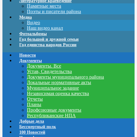
Литературное краеведение
Памятные места
Поэты и писатели района
Медиа
Видео
Наш видео канал
Фотоальбомы
Год большой и дружной семьи
Год единства народов России
Новости
Документы
Документы. Все
Устав, Свидетельства
Документы муниципального района
Локальные нормативные акты
Муниципальное задание
Независимая оценка качества
Отчеты
Планы
Профсоюзные документы
Республиканские НПА
Добрые дела
Бессмертный полк
100 Новостей