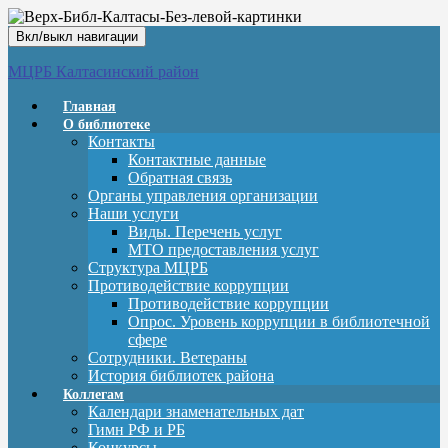
Вкл/выкл навигации
МЦРБ Калтасинский район
Главная
О библиотеке
Контакты
Контактные данные
Обратная связь
Органы управления организации
Наши услуги
Виды. Перечень услуг
МТО предоставления услуг
Структура МЦРБ
Противодействие коррупции
Противодействие коррупции
Опрос. Уровень коррупции в библиотечной
сфере
Сотрудники. Ветераны
История библиотек района
Коллегам
Календари знаменательных дат
Гимн РФ и РБ
Конкурсы