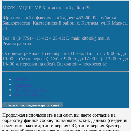
МБУК “МЦРБ” МР Калтасинский район РБ
Юридический и фактический адрес: 452860, Республика
Башкортостан, Калтасинский район, с. Калтасы, ул. К.Маркса,
74
Тел.: 8 (34779) 4-15-42; 4-25-42; E–mail: kltbibl@mail.ru
Режим работы:
Основной режим с 1 сентября по 31 мая. Пн. – пт. с 9-00 ч. до
19-00 ч. (без перерыва). Суб. с 9-00 ч. до 17-00 ч. (с 13- 00 ч. до
14- 00 ч. перерыв на обед). Выходной – воскресенье
Домой
Новости
Документы. Все
Мы в соцсетях
Разработчик и администратор сайта
Продолжая использовать наш сайт, вы даете согласие на
обработку файлов cookie, пользовательских данных (сведения
о местоположении; тип и версия ОС; тип и версия Браузера;
тип устройства и разрешение его экрана; источник откуда