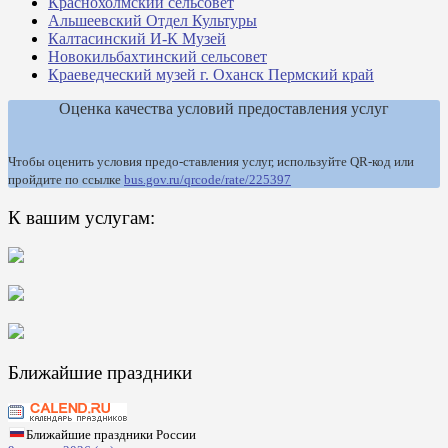
Краснохолмский сельсовет
Альшеевский Отдел Культуры
Калтасинский И-К Музей
Новокильбахтинский сельсовет
Краеведческий музей г. Оханск Пермский край
Оценка качества условий предоставления услуг
Чтобы оценить условия предо-ставления услуг, используйте QR-код или
пройдите по ссылке
bus.gov.ru/qrcode/rate/225397
К вашим услугам:
Ближайшие праздники
Ближайшие праздники России