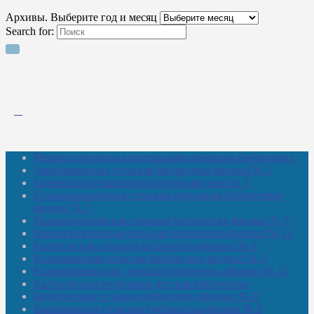
Архивы. Выберите год и месяц
Search for:
Межпоселенческая центральная районная библиотека
Амзибашевская сельская библиотека-филиал № 1
Бабаевская сельская библиотека-филиал № 2
Большекачаковская сельская модельная библиотека-
филиал № 7
Большекуразовская сельская библиотека-филиал № 3
Верхнетыхтемская сельская библиотека-филиал № 15
Калегинская сельская библиотека-филиал № 6
Калмашевская сельская библиотека-филиал № 5
Калмиябашевская сельская библиотека-филиал № 13
Калтасинская модельная детская библиотека
Кельтеевская сельская библиотека-филиал № 8
Киебаковская сельская библиотека-филиал № 9