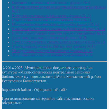
Кокушевская сельская библиотека-филиал № 4
Краснохолмская сельская модельная библиотека-филиал
№ 21
Кутеремская сельская библиотека-филиал № 22
Кучашевская сельская библиотека-филиал № 11
Малокачаковская сельская библиотека-филиал № 12
Нижнекачмашевская сельская библиотека-филиал № 14
Новокильбахтинская сельская библиотека-филиал № 19
Сазовская сельская библиотека-филиал № 20
Староорьебашевская сельская библиотека-филиал № 16
Старояшевская сельская библиотека-филиал № 17
Тюльдинская сельская библиотека-филиал № 18
Чилибеевская сельская библиотека-филиал № 10
© 2014-2025. Муниципальное бюджетное учреждение
культуры «Межпоселенческая центральная районная
библиотека» муниципального района Калтасинский район
Республики Башкортостан.
https://mcrb-kalt.ru - Официальный сайт
При использовании материалов сайта активная ссылка
обязательна.