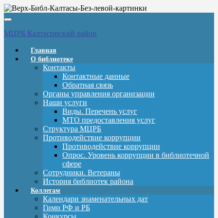
Вкл/
выкл
МЦРБ Калтасинский район
навигации
Главная
О библиотеке
Контакты
Контактные данные
Обратная связь
Органы управления организации
Наши услуги
Виды. Перечень услуг
МТО предоставления услуг
Структура МЦРБ
Противодействие коррупции
Противодействие коррупции
Опрос. Уровень коррупции в библиотечной
сфере
Сотрудники. Ветераны
История библиотек района
Коллегам
Календари знаменательных дат
Гимн РФ и РБ
Конкурсы