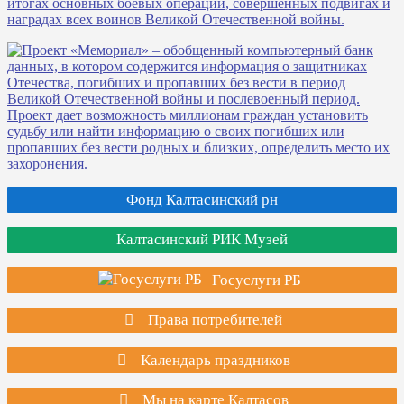
Фонд Калтасинский рн
Калтасинский РИК Музей
Госуслуги РБ
Права потребителей
Календарь праздников
Мы на карте Калтасов