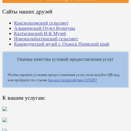
Сайты наших друзей
Краснохолмский сельсовет
Альшеевский Отдел Культуры
Калтасинский И-К Музей
Новокильбахтинский сельсовет
Краеведческий музей г. Оханск Пермский край
Оценка качества условий предоставления услуг
Чтобы оценить условия предо-ставления услуг, используйте QR-код
или пройдите по ссылке
bus.gov.ru/qrcode/rate/225397
К вашим услугам: