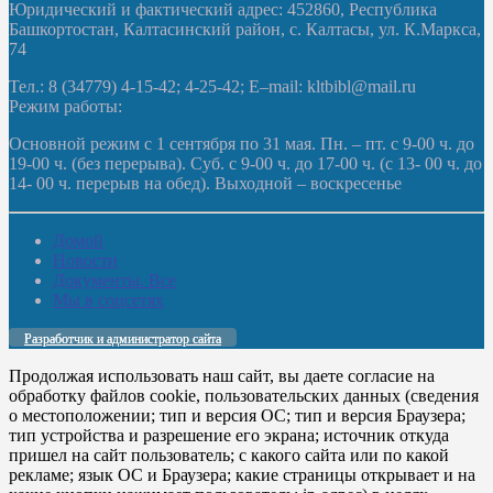
Юридический и фактический адрес: 452860, Республика
Башкортостан, Калтасинский район, с. Калтасы, ул. К.Маркса,
74
Тел.: 8 (34779) 4-15-42; 4-25-42; E–mail: kltbibl@mail.ru
Режим работы:
Основной режим с 1 сентября по 31 мая. Пн. – пт. с 9-00 ч. до
19-00 ч. (без перерыва). Суб. с 9-00 ч. до 17-00 ч. (с 13- 00 ч. до
14- 00 ч. перерыв на обед). Выходной – воскресенье
Домой
Новости
Документы. Все
Мы в соцсетях
Разработчик и администратор сайта
Продолжая использовать наш сайт, вы даете согласие на
обработку файлов cookie, пользовательских данных (сведения
о местоположении; тип и версия ОС; тип и версия Браузера;
тип устройства и разрешение его экрана; источник откуда
пришел на сайт пользователь; с какого сайта или по какой
рекламе; язык ОС и Браузера; какие страницы открывает и на