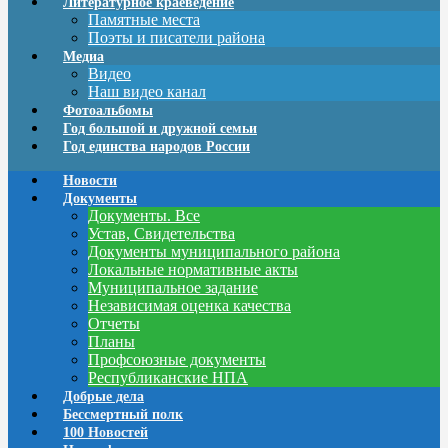
Литературное краеведение
Памятные места
Поэты и писатели района
Медиа
Видео
Наш видео канал
Фотоальбомы
Год большой и дружной семьи
Год единства народов России
Новости
Документы
Документы. Все
Устав, Свидетельства
Документы муниципального района
Локальные нормативные акты
Муниципальное задание
Независимая оценка качества
Отчеты
Планы
Профсоюзные документы
Республиканские НПА
Добрые дела
Бессмертный полк
100 Новостей