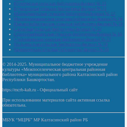
Кутеремская сельская библиотека-филиал № 22
Кучашевская сельская библиотека-филиал № 11
Малокачаковская сельская библиотека-филиал № 12
Нижнекачмашевская сельская библиотека-филиал № 14
Новокильбахтинская сельская библиотека-филиал № 19
Сазовская сельская библиотека-филиал № 20
Староорьебашевская сельская библиотека-филиал № 16
Старояшевская сельская библиотека-филиал № 17
Тюльдинская сельская библиотека-филиал № 18
Чилибеевская сельская библиотека-филиал № 10
© 2014-2025. Муниципальное бюджетное учреждение
культуры «Межпоселенческая центральная районная
библиотека» муниципального района Калтасинский район
Республики Башкортостан.
https://mcrb-kalt.ru - Официальный сайт
При использовании материалов сайта активная ссылка
обязательна.
МБУК “МЦРБ” МР Калтасинский район РБ