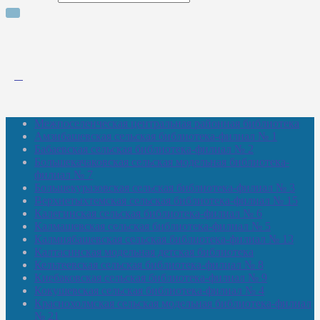
Межпоселенческая центральная районная библиотека
Амзибашевская сельская библиотека-филиал № 1
Бабаевская сельская библиотека-филиал № 2
Большекачаковская сельская модельная библиотека-
филиал № 7
Большекуразовская сельская библиотека-филиал № 3
Верхнетыхтемская сельская библиотека-филиал № 15
Калегинская сельская библиотека-филиал № 6
Калмашевская сельская библиотека-филиал № 5
Калмиябашевская сельская библиотека-филиал № 13
Калтасинская модельная детская библиотека
Кельтеевская сельская библиотека-филиал № 8
Киебаковская сельская библиотека-филиал № 9
Кокушевская сельская библиотека-филиал № 4
Краснохолмская сельская модельная библиотека-филиал
№ 21