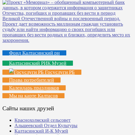
Фонд Калтасинский рн
Калтасинский РИК Музей
Госуслуги РБ
Права потребителей
Календарь праздников
Мы на карте Калтасов
Сайты наших друзей
Краснохолмский сельсовет
Альшеевский Отдел Культуры
Калтасинский И-К Музей