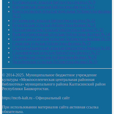
Киебаковская сельская библиотека-филиал № 9
Кокушевская сельская библиотека-филиал № 4
Краснохолмская сельская модельная библиотека-филиал
№ 21
Кутеремская сельская библиотека-филиал № 22
Кучашевская сельская библиотека-филиал № 11
Малокачаковская сельская библиотека-филиал № 12
Нижнекачмашевская сельская библиотека-филиал № 14
Новокильбахтинская сельская библиотека-филиал № 19
Сазовская сельская библиотека-филиал № 20
Староорьебашевская сельская библиотека-филиал № 16
Старояшевская сельская библиотека-филиал № 17
Тюльдинская сельская библиотека-филиал № 18
Чилибеевская сельская библиотека-филиал № 10
© 2014-2025. Муниципальное бюджетное учреждение
культуры «Межпоселенческая центральная районная
библиотека» муниципального района Калтасинский район
Республики Башкортостан.
https://mcrb-kalt.ru - Официальный сайт
При использовании материалов сайта активная ссылка
обязательна.