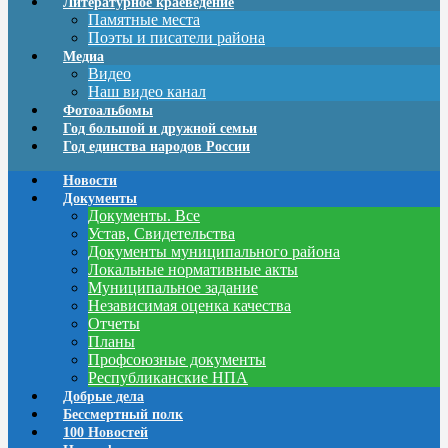
Литературное краеведение
Памятные места
Поэты и писатели района
Медиа
Видео
Наш видео канал
Фотоальбомы
Год большой и дружной семьи
Год единства народов России
Новости
Документы
Документы. Все
Устав, Свидетельства
Документы муниципального района
Локальные нормативные акты
Муниципальное задание
Независимая оценка качества
Отчеты
Планы
Профсоюзные документы
Республиканские НПА
Добрые дела
Бессмертный полк
100 Новостей