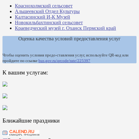
Краснохолмский сельсовет
Альшеевский Отдел Культуры
Калтасинский И-К Музей
Новокильбахтинский сельсовет
Краеведческий музей г. Оханск Пермский край
Оценка качества условий предоставления услуг
Чтобы оценить условия предо-ставления услуг, используйте QR-код или
пройдите по ссылке
bus.gov.ru/qrcode/rate/225397
К вашим услугам:
Ближайшие праздники