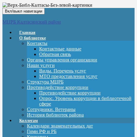
Вкл/выкл навигации
МЦРБ Калтасинский район
Главная
О библиотеке
Контакты
Контактные данные
Обратная связь
Органы управления организации
Наши услуги
Виды. Перечень услуг
МТО предоставления услуг
Структура МЦРБ
Противодействие коррупции
Противодействие коррупции
Опрос. Уровень коррупции в библиотечной
сфере
Сотрудники. Ветераны
История библиотек района
Коллегам
Календари знаменательных дат
Гимн РФ и РБ
Конкурсы