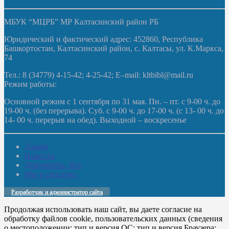
МБУК “МЦРБ” МР Калтасинский район РБ
Юридический и фактический адрес: 452860, Республика
Башкортостан, Калтасинский район, с. Калтасы, ул. К.Маркса,
74
Тел.: 8 (34779) 4-15-42; 4-25-42; E–mail: kltbibl@mail.ru
Режим работы:
Основной режим с 1 сентября по 31 мая. Пн. – пт. с 9-00 ч. до
19-00 ч. (без перерыва). Суб. с 9-00 ч. до 17-00 ч. (с 13- 00 ч. до
14- 00 ч. перерыв на обед). Выходной – воскресенье
Домой
Новости
Документы. Все
Мы в соцсетях
Разработчик и администратор сайта
Продолжая использовать наш сайт, вы даете согласие на
обработку файлов cookie, пользовательских данных (сведения
о местоположении; тип и версия ОС; тип и версия Браузера;