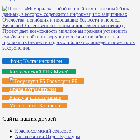
Фонд Калтасинский рн
Калтасинский РИК Музей
Госуслуги РБ
Права потребителей
Календарь праздников
Мы на карте Калтасов
Сайты наших друзей
Краснохолмский сельсовет
Альшеевский Отдел Культуры