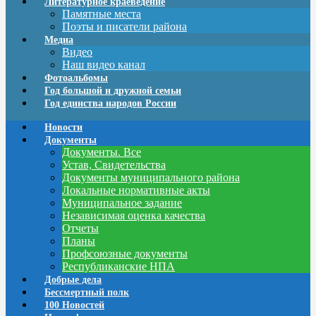
Литературное краеведение
Памятные места
Поэты и писатели района
Медиа
Видео
Наш видео канал
Фотоальбомы
Год большой и дружной семьи
Год единства народов России
Новости
Документы
Документы. Все
Устав, Свидетельства
Документы муниципального района
Локальные нормативные акты
Муниципальное задание
Независимая оценка качества
Отчеты
Планы
Профсоюзные документы
Республиканские НПА
Добрые дела
Бессмертный полк
100 Новостей