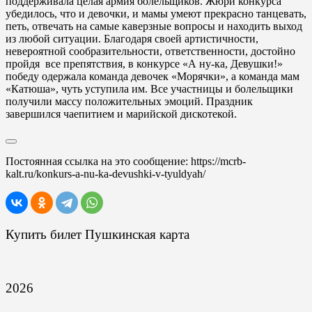
поддерживала целая армия болельщиков. Жюри конкурса
убедилось, что и девочки, и мамы умеют прекрасно танцевать,
петь, отвечать на самые каверзные вопросы и находить выход
из любой ситуации. Благодаря своей артистичности,
невероятной сообразительности, ответственности, достойно
пройдя все препятствия, в конкурсе «А ну-ка, Девушки!»
победу одержала команда девочек «Морячки», а команда мам
«Катюша», чуть уступила им. Все участницы и болельщики
получили массу положительных эмоций. Праздник
завершился чаепитием и марийской дискотекой.
Постоянная ссылка на это сообщение:
https://mcrb-
kalt.ru/konkurs-a-nu-ka-devushki-v-tyuldyah/
Купить билет Пушкинская карта
2026