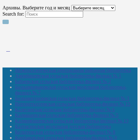
Архивы. Выберите год и месяц
Search for:
Межпоселенческая центральная районная библиотека
Амзибашевская сельская библиотека-филиал № 1
Бабаевская сельская библиотека-филиал № 2
Большекачаковская сельская модельная библиотека-
филиал № 7
Большекуразовская сельская библиотека-филиал № 3
Верхнетыхтемская сельская библиотека-филиал № 15
Калегинская сельская библиотека-филиал № 6
Калмашевская сельская библиотека-филиал № 5
Калмиябашевская сельская библиотека-филиал № 13
Калтасинская модельная детская библиотека
Кельтеевская сельская библиотека-филиал № 8
Киебаковская сельская библиотека-филиал № 9