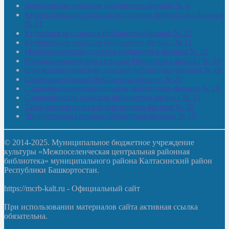
Кокушевская сельская библиотека-филиал № 4
Краснохолмская сельская модельная библиотека-филиал
№ 21
Кутеремская сельская библиотека-филиал № 22
Кучашевская сельская библиотека-филиал № 11
Малокачаковская сельская библиотека-филиал № 12
Нижнекачмашевская сельская библиотека-филиал № 14
Новокильбахтинская сельская библиотека-филиал № 19
Сазовская сельская библиотека-филиал № 20
Староорьебашевская сельская библиотека-филиал № 16
Старояшевская сельская библиотека-филиал № 17
Тюльдинская сельская библиотека-филиал № 18
Чилибеевская сельская библиотека-филиал № 10
© 2014-2025. Муниципальное бюджетное учреждение
культуры «Межпоселенческая центральная районная
библиотека» муниципального района Калтасинский район
Республики Башкортостан.
https://mcrb-kalt.ru - Официальный сайт
При использовании материалов сайта активная ссылка
обязательна.