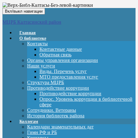
Вкл/выкл навигации
МЦРБ Калтасинский район
Главная
О библиотеке
Контакты
Контактные данные
Обратная связь
Органы управления организации
Наши услуги
Виды. Перечень услуг
МТО предоставления услуг
Структура МЦРБ
Противодействие коррупции
Противодействие коррупции
Опрос. Уровень коррупции в библиотечной
сфере
Сотрудники. Ветераны
История библиотек района
Коллегам
Календари знаменательных дат
Гимн РФ и РБ
Конкурсы