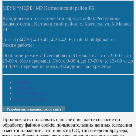
МБУК “МЦРБ” МР Калтасинский район РБ
Юридический и фактический адрес: 452860, Республика
Башкортостан, Калтасинский район, с. Калтасы, ул. К.Маркса,
74
Тел.: 8 (34779) 4-15-42; 4-25-42; E–mail: kltbibl@mail.ru
Режим работы:
Основной режим с 1 сентября по 31 мая. Пн. – пт. с 9-00 ч. до
19-00 ч. (без перерыва). Суб. с 9-00 ч. до 17-00 ч. (с 13- 00 ч. до
14- 00 ч. перерыв на обед). Выходной – воскресенье
Домой
Новости
Документы. Все
Мы в соцсетях
Разработчик и администратор сайта
Продолжая использовать наш сайт, вы даете согласие на
обработку файлов cookie, пользовательских данных (сведения
о местоположении; тип и версия ОС; тип и версия Браузера;
тип устройства и разрешение его экрана; источник откуда