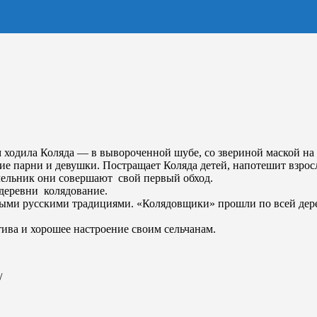
 ходила Коляда — в вывороченной шубе, со звериной маской на 
е парни и девушки. Постращает Коляда детей, напотешит взросл
чельник они совершают свой первый обход.
 деревни колядование.
ными русскими традициями. «Колядовщики» прошли по всей дер
ива и хорошее настроение своим сельчанам.
/