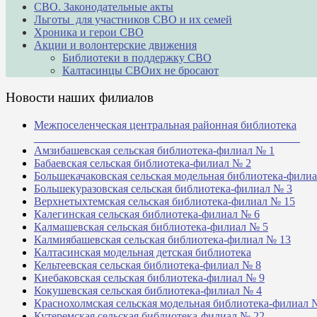
СВО. Законодательные акты
Льготы для участников СВО и их семей
Хроника и герои СВО
Акции и волонтерские движения
Библиотеки в поддержку СВО
Калтасинцы СВОих не бросают
Новости наших филиалов
Межпоселенческая центральная районная библиотека
_______________________________________________
Амзибашевская сельская библиотека-филиал № 1
Бабаевская сельская библиотека-филиал № 2
Большекачаковская сельская модельная библиотека-фили
Большекуразовская сельская библиотека-филиал № 3
Верхнетыхтемская сельская библиотека-филиал № 15
Калегинская сельская библиотека-филиал № 6
Калмашевская сельская библиотека-филиал № 5
Калмиябашевская сельская библиотека-филиал № 13
Калтасинская модельная детская библиотека
Кельтеевская сельская библиотека-филиал № 8
Киебаковская сельская библиотека-филиал № 9
Кокушевская сельская библиотека-филиал № 4
Краснохолмская сельская модельная библиотека-филиал 
Кутеремская сельская библиотека-филиал № 22