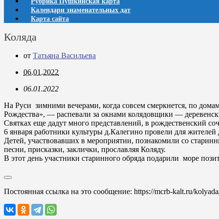
Рубрика Пушкинская карта
Календари знаменательных дат
Карта сайта
Коляда
от
Татьяна Васильева
06.01.2022
06.01.2022
На Руси зимними вечерами, когда совсем смеркнется, по домам
Рождества», — распевали за окнами колядовщики — деревенски
Святках еще дадут много представлений, в рождественский со
6 января работники культуры д.Калегино провели для жителей
Детей, участвовавших в мероприятии, познакомили со старин
песни, присказки, заклички, прославляя Коляду.
В этот день участники старинного обряда подарили море позит
Постоянная ссылка на это сообщение:
https://mcrb-kalt.ru/kolyada