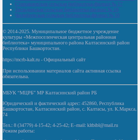
Старояшевская сельская библиотека-филиал № 17
Тюльдинская сельская библиотека-филиал № 18
Чилибеевская сельская библиотека-филиал № 10
© 2014-2025. Муниципальное бюджетное учреждение
культуры «Межпоселенческая центральная районная
библиотека» муниципального района Калтасинский район
Республики Башкортостан.
https://mcrb-kalt.ru - Официальный сайт
При использовании материалов сайта активная ссылка
обязательна.
МБУК “МЦРБ” МР Калтасинский район РБ
Юридический и фактический адрес: 452860, Республика
Башкортостан, Калтасинский район, с. Калтасы, ул. К.Маркса,
74
Тел.: 8 (34779) 4-15-42; 4-25-42; E–mail: kltbibl@mail.ru
Режим работы: