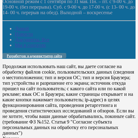
Основной режим с 1 сентября по 31 мая. Пн. – пт. с 9-00 ч. до
19-00 ч. (без перерыва). Суб. с 9-00 ч. до 17-00 ч. (с 13- 00 ч. до
14- 00 ч. перерыв на обед). Выходной – воскресенье
Домой
Новости
Документы. Все
Мы в соцсетях
Разработчик и администратор сайта
Продолжая использовать наш сайт, вы даете согласие на
обработку файлов cookie, пользовательских данных (сведения
о местоположении; тип и версия ОС; тип и версия Браузера;
тип устройства и разрешение его экрана; источник откуда
пришел на сайт пользователь; с какого сайта или по какой
рекламе; язык ОС и Браузера; какие страницы открывает и на
какие кнопки нажимает пользователь; ip-адрес) в целях
функционирования сайта, проведения ретаргетинга и
проведения статистических исследований и обзоров. Если вы
не хотите, чтобы ваши данные обрабатывались, покиньте сайт.
(требование ФЗ №152. Статья 9 "Согласие субъекта
персональных данных на обработку его персональных
данных")