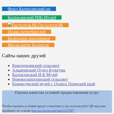
Фонд Калтасинский рн
Калтасинский РИК Музей
Госуслуги РБ
Права потребителей
Календарь праздников
Мы на карте Калтасов
Сайты наших друзей
Краснохолмский сельсовет
Альшеевский Отдел Культуры
Калтасинский И-К Музей
Новокильбахтинский сельсовет
Краеведческий музей г. Оханск Пермский край
Оценка качества условий предоставления услуг
Чтобы оценить условия предо-ставления услуг, используйте QR-код или
пройдите по ссылке
bus.gov.ru/qrcode/rate/225397