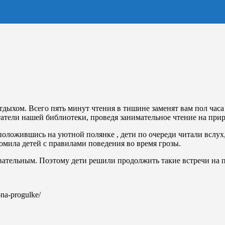
тдыхом. Всего пять минут чтения в тишине заменят вам пол часа
татели нашей библиотеки, проведя занимательное чтение на при
асположившись на уютной полянке , дети по очереди читали всл
комила детей с правилами поведения во время грозы.
вательным. Поэтому дети решили продолжить такие встречи на 
i-na-progulke/