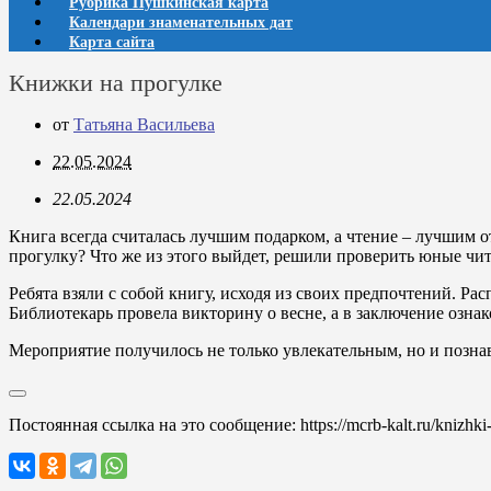
Рубрика Пушкинская карта
Календари знаменательных дат
Карта сайта
Книжки на прогулке
от
Татьяна Васильева
22.05.2024
22.05.2024
Книга всегда считалась лучшим подарком, а чтение – лучшим о
прогулку? Что же из этого выйдет, решили проверить юные чи
Ребята взяли с собой книгу, исходя из своих предпочтений. Р
Библиотекарь провела викторину о весне, а в заключение озна
Мероприятие получилось не только увлекательным, но и позна
Постоянная ссылка на это сообщение:
https://mcrb-kalt.ru/knizhk