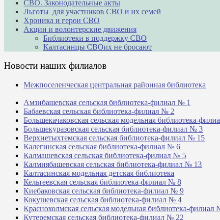
СВО. Законодательные акты
Льготы для участников СВО и их семей
Хроника и герои СВО
Акции и волонтерские движения
Библиотеки в поддержку СВО
Калтасинцы СВОих не бросают
Новости наших филиалов
Межпоселенческая центральная районная библиотека
_______________________________________________
Амзибашевская сельская библиотека-филиал № 1
Бабаевская сельская библиотека-филиал № 2
Большекачаковская сельская модельная библиотека-фили
Большекуразовская сельская библиотека-филиал № 3
Верхнетыхтемская сельская библиотека-филиал № 15
Калегинская сельская библиотека-филиал № 6
Калмашевская сельская библиотека-филиал № 5
Калмиябашевская сельская библиотека-филиал № 13
Калтасинская модельная детская библиотека
Кельтеевская сельская библиотека-филиал № 8
Киебаковская сельская библиотека-филиал № 9
Кокушевская сельская библиотека-филиал № 4
Краснохолмская сельская модельная библиотека-филиал 
Кутеремская сельская библиотека-филиал № 22