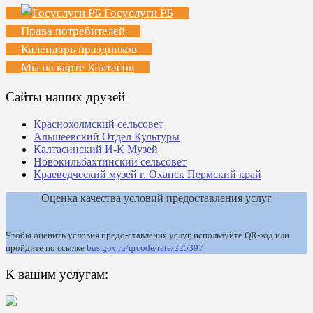
Госуслуги РБ
Права потребителей
Календарь праздников
Мы на карте Калтасов
Сайты наших друзей
Краснохолмский сельсовет
Альшеевский Отдел Культуры
Калтасинский И-К Музей
Новокильбахтинский сельсовет
Краеведческий музей г. Оханск Пермский край
Оценка качества условий предоставления услуг
Чтобы оценить условия предо-ставления услуг, используйте QR-код или
пройдите по ссылке
bus.gov.ru/qrcode/rate/225397
К вашим услугам: