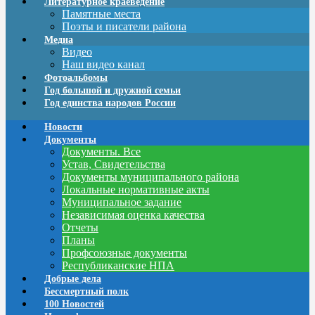
Литературное краеведение
Памятные места
Поэты и писатели района
Медиа
Видео
Наш видео канал
Фотоальбомы
Год большой и дружной семьи
Год единства народов России
Новости
Документы
Документы. Все
Устав, Свидетельства
Документы муниципального района
Локальные нормативные акты
Муниципальное задание
Независимая оценка качества
Отчеты
Планы
Профсоюзные документы
Республиканские НПА
Добрые дела
Бессмертный полк
100 Новостей