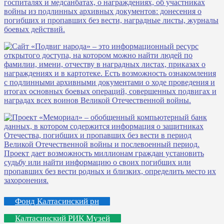
Фонд Калтасинский рн
Калтасинский РИК Музей