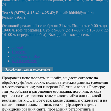
74
Тел.: 8 (34779) 4-15-42; 4-25-42; E–mail: kltbibl@mail.ru
Режим работы:
Основной режим с 1 сентября по 31 мая. Пн. – пт. с 9-00 ч. до
19-00 ч. (без перерыва). Суб. с 9-00 ч. до 17-00 ч. (с 13- 00 ч. до
14- 00 ч. перерыв на обед). Выходной – воскресенье
Домой
Новости
Документы. Все
Мы в соцсетях
Разработчик и администратор сайта
Продолжая использовать наш сайт, вы даете согласие на
обработку файлов cookie, пользовательских данных (сведения
о местоположении; тип и версия ОС; тип и версия Браузера;
тип устройства и разрешение его экрана; источник откуда
пришел на сайт пользователь; с какого сайта или по какой
рекламе; язык ОС и Браузера; какие страницы открывает и на
какие кнопки нажимает пользователь; ip-адрес) в целях
функционирования сайта, проведения ретаргетинга и