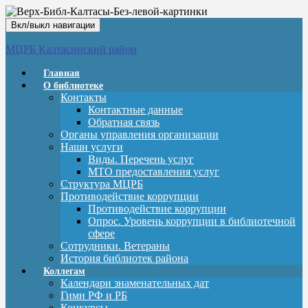
Вкл/выкл навигации
МЦРБ Калтасинский район
Главная
О библиотеке
Контакты
Контактные данные
Обратная связь
Органы управления организации
Наши услуги
Виды. Перечень услуг
МТО предоставления услуг
Структура МЦРБ
Противодействие коррупции
Противодействие коррупции
Опрос. Уровень коррупции в библиотечной
сфере
Сотрудники. Ветераны
История библиотек района
Коллегам
Календари знаменательных дат
Гимн РФ и РБ
Конкурсы