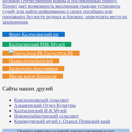
Фонд Калтасинский рн
Калтасинский РИК Музей
Госуслуги РБ
Права потребителей
Календарь праздников
Мы на карте Калтасов
Сайты наших друзей
Краснохолмский сельсовет
Альшеевский Отдел Культуры
Калтасинский И-К Музей
Новокильбахтинский сельсовет
Краеведческий музей г. Оханск Пермский край
Оценка качества условий предоставления услуг