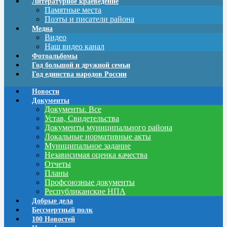
Литературное краеведение
Памятные места
Поэты и писатели района
Медиа
Видео
Наш видео канал
Фотоальбомы
Год большой и дружной семьи
Год единства народов России
Новости
Документы
Документы. Все
Устав, Свидетельства
Документы муниципального района
Локальные нормативные акты
Муниципальное задание
Независимая оценка качества
Отчеты
Планы
Профсоюзные документы
Республиканские НПА
Добрые дела
Бессмертный полк
100 Новостей