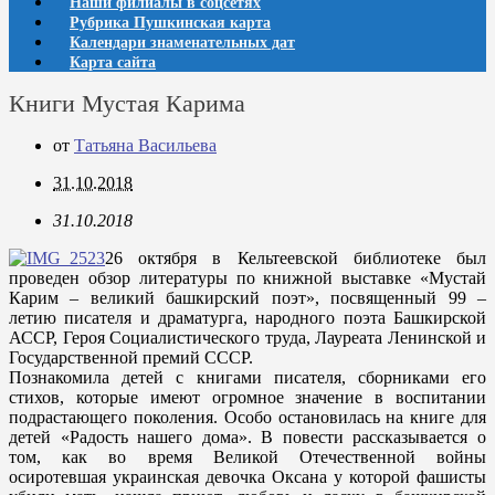
Наши филиалы в соцсетях
Рубрика Пушкинская карта
Календари знаменательных дат
Карта сайта
Книги Мустая Карима
от
Татьяна Васильева
31.10.2018
31.10.2018
26 октября в Кельтеевской библиотеке был
проведен обзор литературы по книжной выставке «Мустай
Карим – великий башкирский поэт», посвященный 99 –
летию писателя и драматурга, народного поэта Башкирской
АССР, Героя Социалистического труда, Лауреата Ленинской и
Государственной премий СССР.
Познакомила детей с книгами писателя, сборниками его
стихов, которые имеют огромное значение в воспитании
подрастающего поколения. Особо остановилась на книге для
детей «Радость нашего дома». В повести рассказывается о
том, как во время Великой Отечественной войны
осиротевшая украинская девочка Оксана у которой фашисты