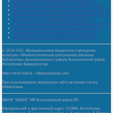
Кучашевская сельская библиотека-филиал № 11
Малокачаковская сельская библиотека-филиал № 12
Нижнекачмашевская сельская библиотека-филиал № 14
Новокильбахтинская сельская библиотека-филиал № 19
Сазовская сельская библиотека-филиал № 20
Староорьебашевская сельская библиотека-филиал № 16
Старояшевская сельская библиотека-филиал № 17
Тюльдинская сельская библиотека-филиал № 18
Чилибеевская сельская библиотека-филиал № 10
© 2014-2025. Муниципальное бюджетное учреждение
культуры «Межпоселенческая центральная районная
библиотека» муниципального района Калтасинский район
Республики Башкортостан.
https://mcrb-kalt.ru - Официальный сайт
При использовании материалов сайта активная ссылка
обязательна.
МБУК “МЦРБ” МР Калтасинский район РБ
Юридический и фактический адрес: 452860, Республика
Башкортостан, Калтасинский район, с. Калтасы, ул. К.Маркса,