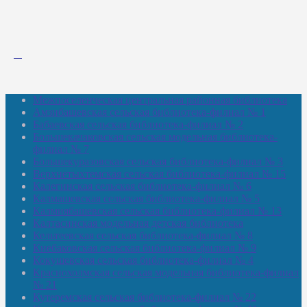
Межпоселенческая центральная районная библиотека
Амзибашевская сельская библиотека-филиал № 1
Бабаевская сельская библиотека-филиал № 2
Большекачаковская сельская модельная библиотека-
филиал № 7
Большекуразовская сельская библиотека-филиал № 3
Верхнетыхтемская сельская библиотека-филиал № 15
Калегинская сельская библиотека-филиал № 6
Калмашевская сельская библиотека-филиал № 5
Калмиябашевская сельская библиотека-филиал № 13
Калтасинская модельная детская библиотека
Кельтеевская сельская библиотека-филиал № 8
Киебаковская сельская библиотека-филиал № 9
Кокушевская сельская библиотека-филиал № 4
Краснохолмская сельская модельная библиотека-филиал
№ 21
Кутеремская сельская библиотека-филиал № 22