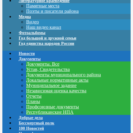
Литературное краеведение
Памятные места
Поэты и писатели района
Медиа
Видео
Наш видео канал
Фотоальбомы
Год большой и дружной семьи
Год единства народов России
Новости
Документы
Документы. Все
Устав, Свидетельства
Документы муниципального района
Локальные нормативные акты
Муниципальное задание
Независимая оценка качества
Отчеты
Планы
Профсоюзные документы
Республиканские НПА
Добрые дела
Бессмертный полк
100 Новостей