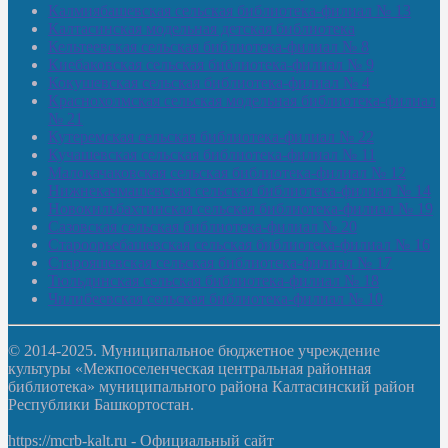
Калмиябашевская сельская библиотека-филиал № 13
Калтасинская модельная детская библиотека
Кельтеевская сельская библиотека-филиал № 8
Киебаковская сельская библиотека-филиал № 9
Кокушевская сельская библиотека-филиал № 4
Краснохолмская сельская модельная библиотека-филиал
№ 21
Кутеремская сельская библиотека-филиал № 22
Кучашевская сельская библиотека-филиал № 11
Малокачаковская сельская библиотека-филиал № 12
Нижнекачмашевская сельская библиотека-филиал № 14
Новокильбахтинская сельская библиотека-филиал № 19
Сазовская сельская библиотека-филиал № 20
Староорьебашевская сельская библиотека-филиал № 16
Старояшевская сельская библиотека-филиал № 17
Тюльдинская сельская библиотека-филиал № 18
Чилибеевская сельская библиотека-филиал № 10
© 2014-2025. Муниципальное бюджетное учреждение
культуры «Межпоселенческая центральная районная
библиотека» муниципального района Калтасинский район
Республики Башкортостан.
https://mcrb-kalt.ru - Официальный сайт