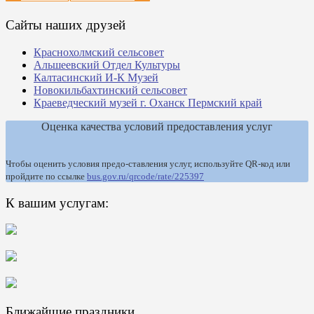
Сайты наших друзей
Краснохолмский сельсовет
Альшеевский Отдел Культуры
Калтасинский И-К Музей
Новокильбахтинский сельсовет
Краеведческий музей г. Оханск Пермский край
Оценка качества условий предоставления услуг
Чтобы оценить условия предо-ставления услуг, используйте QR-код или
пройдите по ссылке
bus.gov.ru/qrcode/rate/225397
К вашим услугам:
Ближайшие праздники