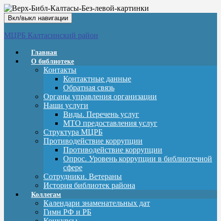
Вкл/выкл навигации
МЦРБ Калтасинский район
Главная
О библиотеке
Контакты
Контактные данные
Обратная связь
Органы управления организации
Наши услуги
Виды. Перечень услуг
МТО предоставления услуг
Структура МЦРБ
Противодействие коррупции
Противодействие коррупции
Опрос. Уровень коррупции в библиотечной
сфере
Сотрудники. Ветераны
История библиотек района
Коллегам
Календари знаменательных дат
Гимн РФ и РБ
Конкурсы