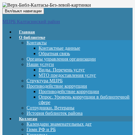
Вкл/выкл навигации
МЦРБ Калтасинский район
Главная
О библиотеке
Контакты
Контактные данные
Обратная связь
Органы управления организации
Наши услуги
Виды. Перечень услуг
МТО предоставления услуг
Структура МЦРБ
Противодействие коррупции
Противодействие коррупции
Опрос. Уровень коррупции в библиотечной
сфере
Сотрудники. Ветераны
История библиотек района
Коллегам
Календари знаменательных дат
Гимн РФ и РБ
Конкурсы