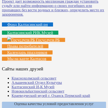
Фонд Калтасинский рн
Калтасинский РИК Музей
Госуслуги РБ
Права потребителей
Календарь праздников
Мы на карте Калтасов
Сайты наших друзей
Краснохолмский сельсовет
Альшеевский Отдел Культуры
Калтасинский И-К Музей
Новокильбахтинский сельсовет
Краеведческий музей г. Оханск Пермский край
Оценка качества условий предоставления услуг