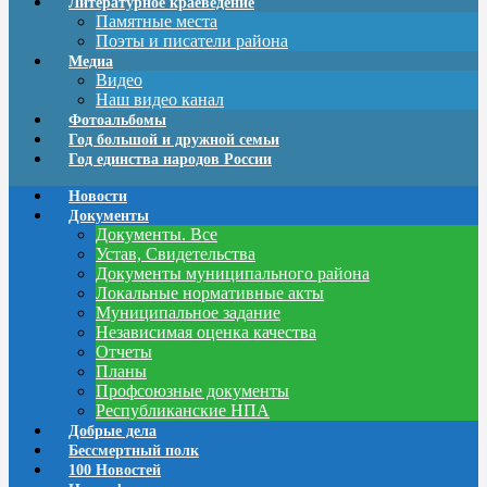
Литературное краеведение
Памятные места
Поэты и писатели района
Медиа
Видео
Наш видео канал
Фотоальбомы
Год большой и дружной семьи
Год единства народов России
Новости
Документы
Документы. Все
Устав, Свидетельства
Документы муниципального района
Локальные нормативные акты
Муниципальное задание
Независимая оценка качества
Отчеты
Планы
Профсоюзные документы
Республиканские НПА
Добрые дела
Бессмертный полк
100 Новостей