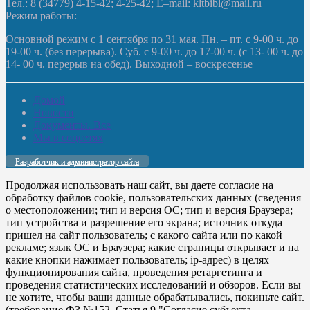
Тел.: 8 (34779) 4-15-42; 4-25-42; E–mail: kltbibl@mail.ru
Режим работы:
Основной режим с 1 сентября по 31 мая. Пн. – пт. с 9-00 ч. до
19-00 ч. (без перерыва). Суб. с 9-00 ч. до 17-00 ч. (с 13- 00 ч. до
14- 00 ч. перерыв на обед). Выходной – воскресенье
Домой
Новости
Документы. Все
Мы в соцсетях
Разработчик и администратор сайта
Продолжая использовать наш сайт, вы даете согласие на
обработку файлов cookie, пользовательских данных (сведения
о местоположении; тип и версия ОС; тип и версия Браузера;
тип устройства и разрешение его экрана; источник откуда
пришел на сайт пользователь; с какого сайта или по какой
рекламе; язык ОС и Браузера; какие страницы открывает и на
какие кнопки нажимает пользователь; ip-адрес) в целях
функционирования сайта, проведения ретаргетинга и
проведения статистических исследований и обзоров. Если вы
не хотите, чтобы ваши данные обрабатывались, покиньте сайт.
(требование ФЗ №152. Статья 9 "Согласие субъекта