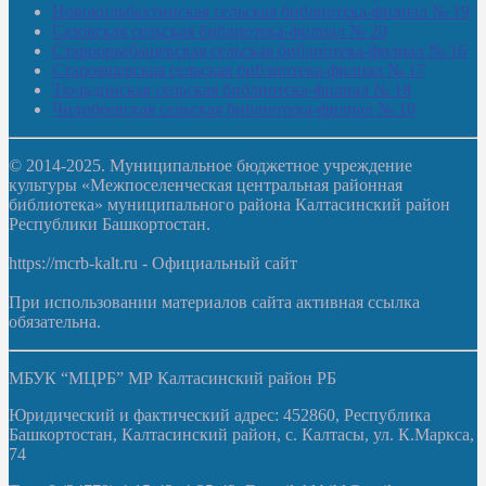
Новокильбахтинская сельская библиотека-филиал № 19
Сазовская сельская библиотека-филиал № 20
Староорьебашевская сельская библиотека-филиал № 16
Старояшевская сельская библиотека-филиал № 17
Тюльдинская сельская библиотека-филиал № 18
Чилибеевская сельская библиотека-филиал № 10
© 2014-2025. Муниципальное бюджетное учреждение
культуры «Межпоселенческая центральная районная
библиотека» муниципального района Калтасинский район
Республики Башкортостан.
https://mcrb-kalt.ru - Официальный сайт
При использовании материалов сайта активная ссылка
обязательна.
МБУК “МЦРБ” МР Калтасинский район РБ
Юридический и фактический адрес: 452860, Республика
Башкортостан, Калтасинский район, с. Калтасы, ул. К.Маркса,
74