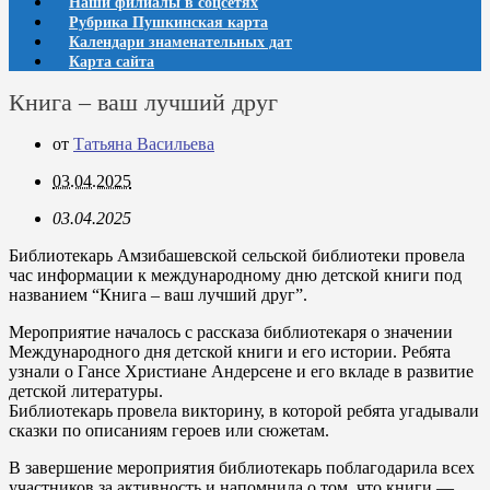
Наши филиалы в соцсетях
Рубрика Пушкинская карта
Календари знаменательных дат
Карта сайта
Книга – ваш лучший друг
от
Татьяна Васильева
03.04.2025
03.04.2025
Библиотекарь Амзибашевской сельской библиотеки провела
час информации к международному дню детской книги под
названием “Книга – ваш лучший друг”.
Мероприятие началось с рассказа библиотекаря о значении
Международного дня детской книги и его истории. Ребята
узнали о Гансе Христиане Андерсене и его вкладе в развитие
детской литературы.
Библиотекарь провела викторину, в которой ребята угадывали
сказки по описаниям героев или сюжетам.
В завершение мероприятия библиотекарь поблагодарила всех
участников за активность и напомнила о том, что книги —