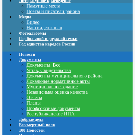
Литературное краеведение
Памятные места
Поэты и писатели района
Медиа
Видео
Наш видео канал
Фотоальбомы
Год большой и дружной семьи
Год единства народов России
Новости
Документы
Документы. Все
Устав, Свидетельства
Документы муниципального района
Локальные нормативные акты
Муниципальное задание
Независимая оценка качества
Отчеты
Планы
Профсоюзные документы
Республиканские НПА
Добрые дела
Бессмертный полк
100 Новостей