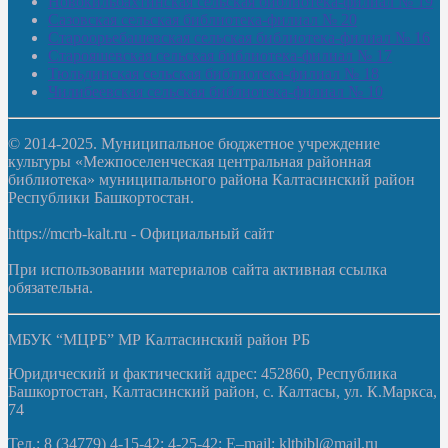
Новокильбахтинская сельская библиотека-филиал № 19
Сазовская сельская библиотека-филиал № 20
Староорьебашевская сельская библиотека-филиал № 16
Старояшевская сельская библиотека-филиал № 17
Тюльдинская сельская библиотека-филиал № 18
Чилибеевская сельская библиотека-филиал № 10
© 2014-2025. Муниципальное бюджетное учреждение
культуры «Межпоселенческая центральная районная
библиотека» муниципального района Калтасинский район
Республики Башкортостан.
https://mcrb-kalt.ru - Официальный сайт
При использовании материалов сайта активная ссылка
обязательна.
МБУК “МЦРБ” МР Калтасинский район РБ
Юридический и фактический адрес: 452860, Республика
Башкортостан, Калтасинский район, с. Калтасы, ул. К.Маркса,
74
Тел.: 8 (34779) 4-15-42; 4-25-42; E–mail: kltbibl@mail.ru