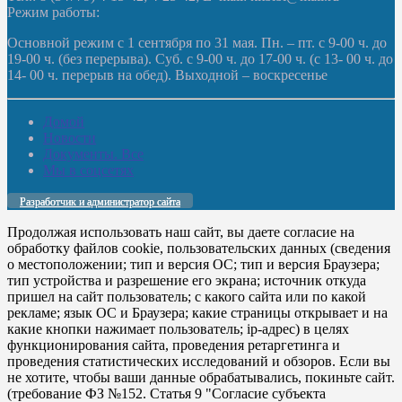
Режим работы:
Основной режим с 1 сентября по 31 мая. Пн. – пт. с 9-00 ч. до
19-00 ч. (без перерыва). Суб. с 9-00 ч. до 17-00 ч. (с 13- 00 ч. до
14- 00 ч. перерыв на обед). Выходной – воскресенье
Домой
Новости
Документы. Все
Мы в соцсетях
Разработчик и администратор сайта
Продолжая использовать наш сайт, вы даете согласие на
обработку файлов cookie, пользовательских данных (сведения
о местоположении; тип и версия ОС; тип и версия Браузера;
тип устройства и разрешение его экрана; источник откуда
пришел на сайт пользователь; с какого сайта или по какой
рекламе; язык ОС и Браузера; какие страницы открывает и на
какие кнопки нажимает пользователь; ip-адрес) в целях
функционирования сайта, проведения ретаргетинга и
проведения статистических исследований и обзоров. Если вы
не хотите, чтобы ваши данные обрабатывались, покиньте сайт.
(требование ФЗ №152. Статья 9 "Согласие субъекта