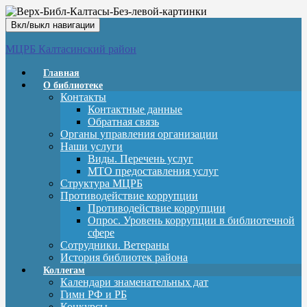
Вкл/выкл навигации
МЦРБ Калтасинский район
Главная
О библиотеке
Контакты
Контактные данные
Обратная связь
Органы управления организации
Наши услуги
Виды. Перечень услуг
МТО предоставления услуг
Структура МЦРБ
Противодействие коррупции
Противодействие коррупции
Опрос. Уровень коррупции в библиотечной
сфере
Сотрудники. Ветераны
История библиотек района
Коллегам
Календари знаменательных дат
Гимн РФ и РБ
Конкурсы