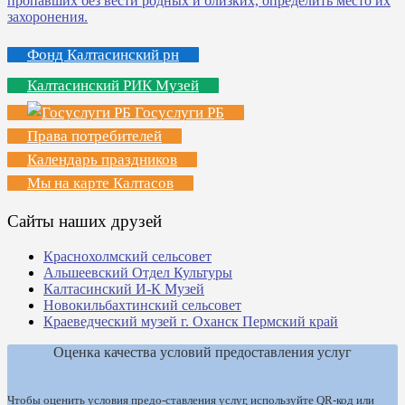
Фонд Калтасинский рн
Калтасинский РИК Музей
Госуслуги РБ
Права потребителей
Календарь праздников
Мы на карте Калтасов
Сайты наших друзей
Краснохолмский сельсовет
Альшеевский Отдел Культуры
Калтасинский И-К Музей
Новокильбахтинский сельсовет
Краеведческий музей г. Оханск Пермский край
Оценка качества условий предоставления услуг
Чтобы оценить условия предо-ставления услуг, используйте QR-код или