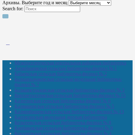
Архивы. Выберите год и месяц
Search for:
Межпоселенческая центральная районная библиотека
Амзибашевская сельская библиотека-филиал № 1
Бабаевская сельская библиотека-филиал № 2
Большекачаковская сельская модельная библиотека-
филиал № 7
Большекуразовская сельская библиотека-филиал № 3
Верхнетыхтемская сельская библиотека-филиал № 15
Калегинская сельская библиотека-филиал № 6
Калмашевская сельская библиотека-филиал № 5
Калмиябашевская сельская библиотека-филиал № 13
Калтасинская модельная детская библиотека
Кельтеевская сельская библиотека-филиал № 8
Киебаковская сельская библиотека-филиал № 9
Кокушевская сельская библиотека-филиал № 4