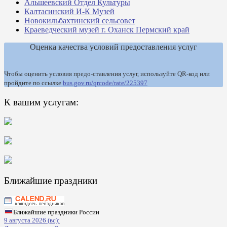
Альшеевский Отдел Культуры
Калтасинский И-К Музей
Новокильбахтинский сельсовет
Краеведческий музей г. Оханск Пермский край
Оценка качества условий предоставления услуг
Чтобы оценить условия предо-ставления услуг, используйте QR-код или
пройдите по ссылке
bus.gov.ru/qrcode/rate/225397
К вашим услугам:
Ближайшие праздники
Ближайшие праздники России
9 августа 2026 (вс):