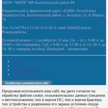
МБУК “МЦРБ” МР Калтасинский район РБ
Юридический и фактический адрес: 452860, Республика
Башкортостан, Калтасинский район, с. Калтасы, ул. К.Маркса,
74
Тел.: 8 (34779) 4-15-42; 4-25-42; E–mail: kltbibl@mail.ru
Режим работы:
Основной режим с 1 сентября по 31 мая. Пн. – пт. с 9-00 ч. до
19-00 ч. (без перерыва). Суб. с 9-00 ч. до 17-00 ч. (с 13- 00 ч. до
14- 00 ч. перерыв на обед). Выходной – воскресенье
Домой
Новости
Документы. Все
Мы в соцсетях
Разработчик и администратор сайта
Продолжая использовать наш сайт, вы даете согласие на
обработку файлов cookie, пользовательских данных (сведения
о местоположении; тип и версия ОС; тип и версия Браузера;
тип устройства и разрешение его экрана; источник откуда