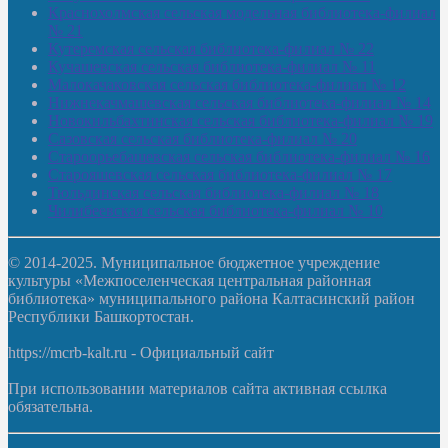
Краснохолмская сельская модельная библиотека-филиал
№ 21
Кутеремская сельская библиотека-филиал № 22
Кучашевская сельская библиотека-филиал № 11
Малокачаковская сельская библиотека-филиал № 12
Нижнекачмашевская сельская библиотека-филиал № 14
Новокильбахтинская сельская библиотека-филиал № 19
Сазовская сельская библиотека-филиал № 20
Староорьебашевская сельская библиотека-филиал № 16
Старояшевская сельская библиотека-филиал № 17
Тюльдинская сельская библиотека-филиал № 18
Чилибеевская сельская библиотека-филиал № 10
© 2014-2025. Муниципальное бюджетное учреждение
культуры «Межпоселенческая центральная районная
библиотека» муниципального района Калтасинский район
Республики Башкортостан.
https://mcrb-kalt.ru - Официальный сайт
При использовании материалов сайта активная ссылка
обязательна.