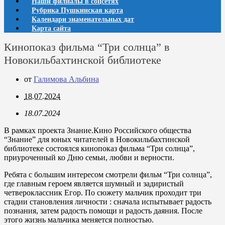
Наши филиалы в соцсетях
Рубрика Пушкинская карта
Календари знаменательных дат
Карта сайта
Кинопоказ фильма “Три солнца” в
Новокильбахтинской библиотеке
от
Галимова Альбина
18.07.2024
18.07.2024
В рамках проекта Знание.Кино Российского общества
“Знание” для юных читателей в Новокильбахтинской
библиотеке состоялся кинопоказ фильма “Три солнца”,
приуроченный ко Дню семьи, любви и верности.
Ребята с большим интересом смотрели фильм “Три солнца”,
где главным героем является шумный и задиристый
четвероклассник Егор. По сюжету мальчик проходит три
стадии становления личности : сначала испытывает радость
познания, затем радость помощи и радость даяния. После
этого жизнь мальчика меняется полностью.