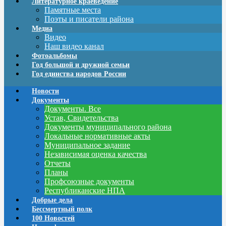
Литературное краеведение
Памятные места
Поэты и писатели района
Медиа
Видео
Наш видео канал
Фотоальбомы
Год большой и дружной семьи
Год единства народов России
Новости
Документы
Документы. Все
Устав, Свидетельства
Документы муниципального района
Локальные нормативные акты
Муниципальное задание
Независимая оценка качества
Отчеты
Планы
Профсоюзные документы
Республиканские НПА
Добрые дела
Бессмертный полк
100 Новостей