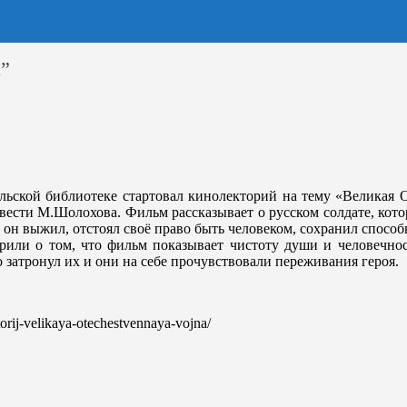
а”
ельской библиотеке стартовал кинолекторий на тему «Великая 
ести М.Шолохова. Фильм рассказывает о русском солдате, кот
 — он выжил, отстоял своё право быть человеком, сохранил спос
рили о том, что фильм показывает чистоту души и человечност
затронул их и они на себе прочувствовали переживания героя.
ktorij-velikaya-otechestvennaya-vojna/