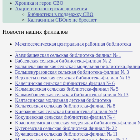
Хроника и герои СВО
Акции и волонтерские движения
Библиотеки в поддержку СВО
Калтасинцы СВОих не бросают
Новости наших филиалов
Межпоселенческая центральная районная библиотека
_______________________________________________
Амзибашевская сельская библиотека-филиал № 1
Бабаевская сельская библиотека-филиал № 2
Большекачаковская сельская модельная библиотека-фили
Большекуразовская сельская библиотека-филиал № 3
Верхнетыхтемская сельская библиотека-филиал № 15
Калегинская сельская библиотека-филиал № 6
Калмашевская сельская библиотека-филиал № 5
Калмиябашевская сельская библиотека-филиал № 13
Калтасинская модельная детская библиотека
Кельтеевская сельская библиотека-филиал № 8
Киебаковская сельская библиотека-филиал № 9
Кокушевская сельская библиотека-филиал № 4
Краснохолмская сельская модельная библиотека-филиал 
Кутеремская сельская библиотека-филиал № 22
Кучашевская сельская библиотека-филиал № 11
Малокачаковская сельская библиотека-филиал № 12