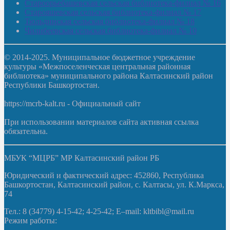
Староорьебашевская сельская библиотека-филиал № 16
Старояшевская сельская библиотека-филиал № 17
Тюльдинская сельская библиотека-филиал № 18
Чилибеевская сельская библиотека-филиал № 10
© 2014-2025. Муниципальное бюджетное учреждение
культуры «Межпоселенческая центральная районная
библиотека» муниципального района Калтасинский район
Республики Башкортостан.
https://mcrb-kalt.ru - Официальный сайт
При использовании материалов сайта активная ссылка
обязательна.
МБУК “МЦРБ” МР Калтасинский район РБ
Юридический и фактический адрес: 452860, Республика
Башкортостан, Калтасинский район, с. Калтасы, ул. К.Маркса,
74
Тел.: 8 (34779) 4-15-42; 4-25-42; E–mail: kltbibl@mail.ru
Режим работы: