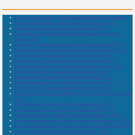
Межпоселенческая центральная районная библиотека
Амзибашевская сельская библиотека-филиал № 1
Бабаевская сельская библиотека-филиал № 2
Большекачаковская сельская модельная библиотека-
филиал № 7
Большекуразовская сельская библиотека-филиал № 3
Верхнетыхтемская сельская библиотека-филиал № 15
Калегинская сельская библиотека-филиал № 6
Калмашевская сельская библиотека-филиал № 5
Калмиябашевская сельская библиотека-филиал № 13
Калтасинская модельная детская библиотека
Кельтеевская сельская библиотека-филиал № 8
Киебаковская сельская библиотека-филиал № 9
Кокушевская сельская библиотека-филиал № 4
Краснохолмская сельская модельная библиотека-филиал
№ 21
Кутеремская сельская библиотека-филиал № 22
Кучашевская сельская библиотека-филиал № 11
Малокачаковская сельская библиотека-филиал № 12
Нижнекачмашевская сельская библиотека-филиал № 14
Новокильбахтинская сельская библиотека-филиал № 19
Сазовская сельская библиотека-филиал № 20