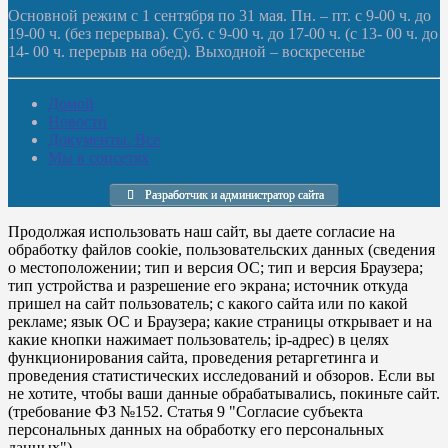
Основной режим с 1 сентября по 31 мая. Пн. – пт. с 9-00 ч. до
19-00 ч. (без перерыва). Суб. с 9-00 ч. до 17-00 ч. (с 13- 00 ч. до
14- 00 ч. перерыв на обед). Выходной – воскресенье
Домой
Новости
Документы. Все
Мы в соцсетях
Разработчик и администратор сайта
Продолжая использовать наш сайт, вы даете согласие на
обработку файлов cookie, пользовательских данных (сведения
о местоположении; тип и версия ОС; тип и версия Браузера;
тип устройства и разрешение его экрана; источник откуда
пришел на сайт пользователь; с какого сайта или по какой
рекламе; язык ОС и Браузера; какие страницы открывает и на
какие кнопки нажимает пользователь; ip-адрес) в целях
функционирования сайта, проведения ретаргетинга и
проведения статистических исследований и обзоров. Если вы
не хотите, чтобы ваши данные обрабатывались, покиньте сайт.
(требование ФЗ №152. Статья 9 "Согласие субъекта
персональных данных на обработку его персональных
данных")