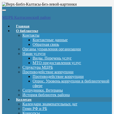
Вкл/
выкл
МЦРБ Калтасинский район
навигации
Главная
О библиотеке
Контакты
Контактные данные
Обратная связь
Органы управления организации
Наши услуги
Виды. Перечень услуг
МТО предоставления услуг
Структура МЦРБ
Противодействие коррупции
Противодействие коррупции
Опрос. Уровень коррупции в библиотечной
сфере
Сотрудники. Ветераны
История библиотек района
Коллегам
Календари знаменательных дат
Гимн РФ и РБ
Конкурсы