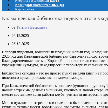
Рубрика Пушкинская карта
Календари знаменательных дат
Карта сайта
Калмашевская библиотека подвела итоги уход
от
Татьяна Васильева
26.12.2025
26.12.2025
Впереди чудесный, волшебный праздник Новый год. Праздник, 
2025 год для Калмашевской библиотеки был очень плодотворны
Благодарственные письма. Хорошей новостью стало известие о
учреждение культуры, находящееся на территориях сельских по
Библиотека сегодня – это не просто пункт выдачи книг, не пр
полезного времяпровождения и взаимопомощи.
При Калмашевской библиотеке много лет функционирует клуб 
наших встреч мы делимся знаниями, умением в любой сфере, бу
вместе составляем план работы клуба, учитывая интересы и пр
Много нужного, интересного и полезного было сделано за это
куплены тёплые носки, воротнички, предметы гигиены , сладо