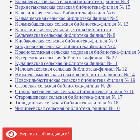
Большекуразовская сельская библиотека-филиал № 3
Верхнетыхтемская сельская библиотека-филиал № 15
Калегинская сельская библиотека-филиал № 6
Калмашевская сельская библиотека-филиал № 5
Калмиябашевская сельская библиотека-филиал № 13
Калтасинская модельная детская библиотека
Кельтеевская сельская библиотека-филиал № 8
Киебаковская сельская библиотека-филиал № 9
Кокушевская сельская библиотека-филиал № 4
Краснохолмская сельская модельная библиотека-филиал 
Кутеремская сельская библиотека-филиал № 22
Кучашевская сельская библиотека-филиал № 11
Малокачаковская сельская библиотека-филиал № 12
Нижнекачмашевская сельская библиотека-филиал № 14
Новокильбахтинская сельская библиотека-филиал № 19
Сазовская сельская библиотека-филиал № 20
Староорьебашевская сельская библиотека-филиал № 16
Старояшевская сельская библиотека-филиал № 17
Тюльдинская сельская библиотека-филиал № 18
Чилибеевская сельская библиотека-филиал № 10
Версия слабовидящим!