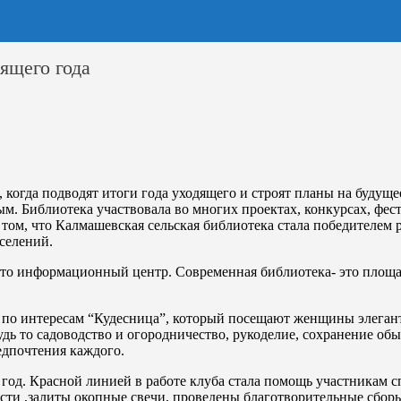
ящего года
когда подводят итоги года уходящего и строят планы на будуще
м. Библиотека участвовала во многих проектах, конкурсах, фес
 том, что Калмашевская сельская библиотека стала победителем
селений.
осто информационный центр. Современная библиотека- это площад
по интересам “Кудесница”, который посещают женщины элегантн
дь то садоводство и огородничество, рукоделие, сохранение об
едпочтения каждого.
т год. Красной линией в работе клуба стала помощь участникам
сти ,залиты окопные свечи, проведены благотворительные сбор