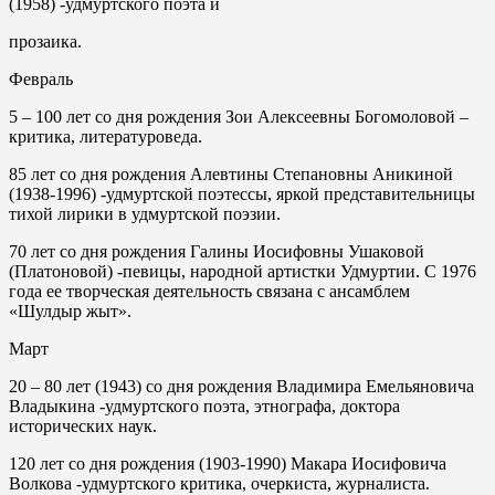
(1958) -удмуртского поэта и
прозаика.
Февраль
5
– 100 лет со дня рождения Зои Алексеевны Богомоловой –
критика, литературоведа.
85 лет со дня рождения Алевтины Степановны Аникиной
(1938-1996) -удмуртской поэтессы, яркой представительницы
тихой лирики в удмуртской поэзии.
70 лет со дня рождения Галины Иосифовны Ушаковой
(Платоновой) -певицы, народной артистки Удмуртии. С 1976
года ее творческая деятельность связана с ансамблем
«Шулдыр жыт».
Март
20
– 80 лет (1943) со дня рождения Владимира Емельяновича
Владыкина -удмуртского поэта, этнографа, доктора
исторических наук.
120 лет со дня рождения (1903-1990) Макара Иосифовича
Волкова -удмуртского критика, очеркиста, журналиста.