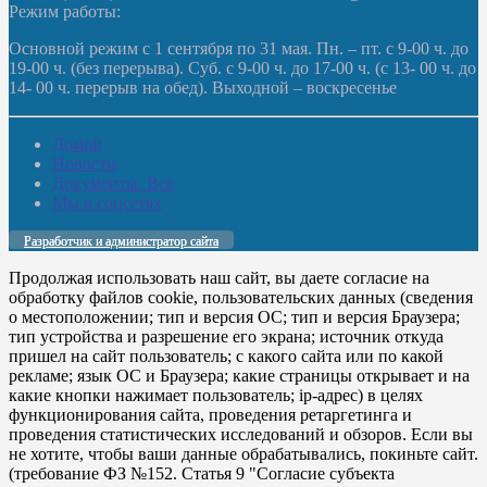
Режим работы:
Основной режим с 1 сентября по 31 мая. Пн. – пт. с 9-00 ч. до
19-00 ч. (без перерыва). Суб. с 9-00 ч. до 17-00 ч. (с 13- 00 ч. до
14- 00 ч. перерыв на обед). Выходной – воскресенье
Домой
Новости
Документы. Все
Мы в соцсетях
Разработчик и администратор сайта
Продолжая использовать наш сайт, вы даете согласие на
обработку файлов cookie, пользовательских данных (сведения
о местоположении; тип и версия ОС; тип и версия Браузера;
тип устройства и разрешение его экрана; источник откуда
пришел на сайт пользователь; с какого сайта или по какой
рекламе; язык ОС и Браузера; какие страницы открывает и на
какие кнопки нажимает пользователь; ip-адрес) в целях
функционирования сайта, проведения ретаргетинга и
проведения статистических исследований и обзоров. Если вы
не хотите, чтобы ваши данные обрабатывались, покиньте сайт.
(требование ФЗ №152. Статья 9 "Согласие субъекта