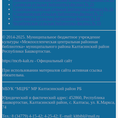
Сазовская сельская библиотека-филиал № 20
Староорьебашевская сельская библиотека-филиал № 16
Старояшевская сельская библиотека-филиал № 17
Тюльдинская сельская библиотека-филиал № 18
Чилибеевская сельская библиотека-филиал № 10
© 2014-2025. Муниципальное бюджетное учреждение
культуры «Межпоселенческая центральная районная
библиотека» муниципального района Калтасинский район
Республики Башкортостан.
https://mcrb-kalt.ru - Официальный сайт
При использовании материалов сайта активная ссылка
обязательна.
МБУК “МЦРБ” МР Калтасинский район РБ
Юридический и фактический адрес: 452860, Республика
Башкортостан, Калтасинский район, с. Калтасы, ул. К.Маркса,
74
Тел.: 8 (34779) 4-15-42; 4-25-42; E–mail: kltbibl@mail.ru