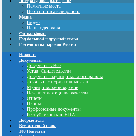
Литературное краеведение
Памятные места
Поэты и писатели района
Медиа
Видео
Наш видео канал
Фотоальбомы
Год большой и дружной семьи
Год единства народов России
Новости
Документы
Документы. Все
Устав, Свидетельства
Документы муниципального района
Локальные нормативные акты
Муниципальное задание
Независимая оценка качества
Отчеты
Планы
Профсоюзные документы
Республиканские НПА
Добрые дела
Бессмертный полк
100 Новостей