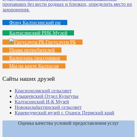
Фонд Калтасинский рн
Калтасинский РИК Музей
Госуслуги РБ
Права потребителей
Календарь праздников
Мы на карте Калтасов
Сайты наших друзей
Краснохолмский сельсовет
Альшеевский Отдел Культуры
Калтасинский И-К Музей
Новокильбахтинский сельсовет
Краеведческий музей г. Оханск Пермский край
Оценка качества условий предоставления услуг