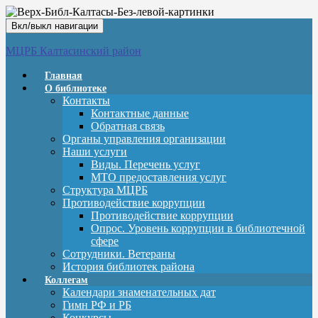
Вкл/выкл навигации
МЦРБ Калтасинский район
Главная
О библиотеке
Контакты
Контактные данные
Обратная связь
Органы управления организации
Наши услуги
Виды. Перечень услуг
МТО предоставления услуг
Структура МЦРБ
Противодействие коррупции
Противодействие коррупции
Опрос. Уровень коррупции в библиотечной
сфере
Сотрудники. Ветераны
История библиотек района
Коллегам
Календари знаменательных дат
Гимн РФ и РБ
Конкурсы