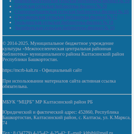
Новокильбахтинская сельская библиотека-филиал № 19
Сазовская сельская библиотека-филиал № 20
Староорьебашевская сельская библиотека-филиал № 16
Старояшевская сельская библиотека-филиал № 17
Тюльдинская сельская библиотека-филиал № 18
Чилибеевская сельская библиотека-филиал № 10
© 2014-2025. Муниципальное бюджетное учреждение
культуры «Межпоселенческая центральная районная
библиотека» муниципального района Калтасинский район
Республики Башкортостан.
https://mcrb-kalt.ru - Официальный сайт
При использовании материалов сайта активная ссылка
обязательна.
МБУК “МЦРБ” МР Калтасинский район РБ
Юридический и фактический адрес: 452860, Республика
Башкортостан, Калтасинский район, с. Калтасы, ул. К.Маркса,
74
Тел.: 8 (34779) 4-15-42; 4-25-42; E–mail: kltbibl@mail.ru