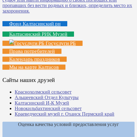
Фонд Калтасинский рн
Калтасинский РИК Музей
Госуслуги РБ
Права потребителей
Календарь праздников
Мы на карте Калтасов
Сайты наших друзей
Краснохолмский сельсовет
Альшеевский Отдел Культуры
Калтасинский И-К Музей
Новокильбахтинский сельсовет
Краеведческий музей г. Оханск Пермский край
Оценка качества условий предоставления услуг