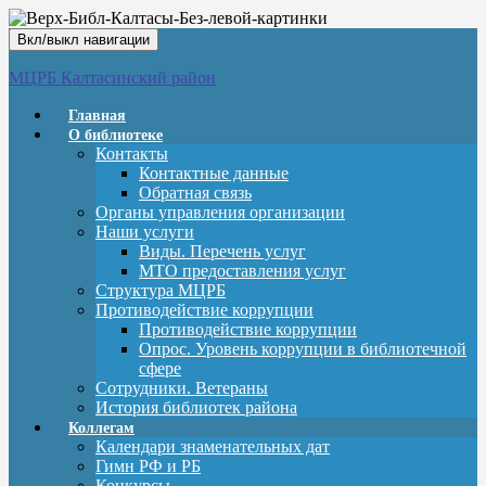
Вкл/выкл навигации
МЦРБ Калтасинский район
Главная
О библиотеке
Контакты
Контактные данные
Обратная связь
Органы управления организации
Наши услуги
Виды. Перечень услуг
МТО предоставления услуг
Структура МЦРБ
Противодействие коррупции
Противодействие коррупции
Опрос. Уровень коррупции в библиотечной
сфере
Сотрудники. Ветераны
История библиотек района
Коллегам
Календари знаменательных дат
Гимн РФ и РБ
Конкурсы