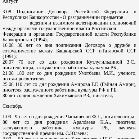
Август
3.08
Подписание Договора Российской Федерации и
Республики Башкортостан «О разграничении предметов
ведения и взаимном делегировании полномочий
между органами государственной власти Российской
Федерации и органами Государственной власти Республики
Башкортостан (1994);
16.08
30 лет со дня подписания Договора о дружбе и
сотрудничестве между Башкирской ССР иТатарской ССР
(1991);
20.07
70 лет со дня рождения Кутлугильдиной З.С.,
писательницы, заслуженного работника культуры РБ ;
21.08
180 лет со дня рождения Уметбаева М.И., ученого,
поэта-просветителя;
25.08
110 лет со дня рождения Амирова Г.Г. (Гайнан Амири),
писателя, заслуженного работника культуры РФ и РБ;
80 лет со дня рождения Хакимьянова Р.З., писателя;
Сентябрь
1.09
95 лет со дня рождения Чанышевой Ф.Г., писательницы
80 лет со дня рождения Аралбаева К.А., писателя,
заслуженного работника культуры РБ, лауреата
государственной премии им. С.Юлаева;
8.09
80 лет со дня рождения Хазиахметова Ш.С., писателя,