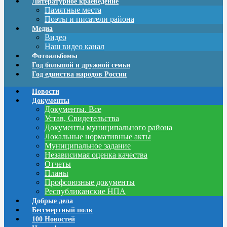
Литературное краеведение
Памятные места
Поэты и писатели района
Медиа
Видео
Наш видео канал
Фотоальбомы
Год большой и дружной семьи
Год единства народов России
Новости
Документы
Документы. Все
Устав, Свидетельства
Документы муниципального района
Локальные нормативные акты
Муниципальное задание
Независимая оценка качества
Отчеты
Планы
Профсоюзные документы
Республиканские НПА
Добрые дела
Бессмертный полк
100 Новостей