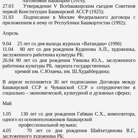
Автономии Башкирии (1919);
27.03
Утверждение V Всебашкирским съездом Советиов
первой Конституции Башкирской АССР (1925);
31.03
Подписание в Москве Федерального договора с
приложением к нему от Республики Башкортостан (1992);
Апрель
9.04
25 лет со дня выхода журнала «Ватандаш» (1996)
11.04
80 лет со дня рождения Кудинова А.П., художника,
заслуженного работника культуры РБ;
26.04
90 лет со дня рождения Узикова Ю.А., заслуженного
работника культуры РБ, лауреата государственных
премий им. С.Юлаева, им. Ш.Худайбердина;
В апреле исполняется 30 лет подписанию Договора между
Башкирской ССР и Чувашской ССР о сотрудничестве в
социально – экономической, культурной и духовных сферах;
Май
1.05
130 лет со дня рождения Габяши С.Х., композитора,
одного из основоположников башкирской
профессиональной музыки;
4.05
70 лет со дня рождения Шайхетдинова В.Г.,
заслуженного художника РБ;