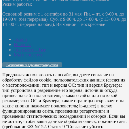
Режим работы:
Основной режим с 1 сентября по 31 мая. Пн. – пт. с 9-00 ч. до
19-00 ч. (без перерыва). Суб. с 9-00 ч. до 17-00 ч. (с 13- 00 ч. до
14- 00 ч. перерыв на обед). Выходной – воскресенье
Домой
Новости
Документы. Все
Мы в соцсетях
Разработчик и администратор сайта
Продолжая использовать наш сайт, вы даете согласие на
обработку файлов cookie, пользовательских данных (сведения
о местоположении; тип и версия ОС; тип и версия Браузера;
тип устройства и разрешение его экрана; источник откуда
пришел на сайт пользователь; с какого сайта или по какой
рекламе; язык ОС и Браузера; какие страницы открывает и на
какие кнопки нажимает пользователь; ip-адрес) в целях
функционирования сайта, проведения ретаргетинга и
проведения статистических исследований и обзоров. Если вы
не хотите, чтобы ваши данные обрабатывались, покиньте сайт.
(требование ФЗ №152. Статья 9 "Согласие субъекта