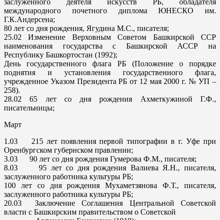
заслуженного деятеля искусств РБ, обладателя
международного почетного диплома ЮНЕСКО им.
Г.К.Андерсена;
80 лет со дня рождения, Ягудина М.С., писателя;
25.02
Изменение Верховным Советом Башкирской ССР
наименования государства с Башкирской АССР на
Республику Башкортостан (1992);
День государственного флага РБ (Положение о порядке
поднятия и установления государственного флага,
учрежденное Указом Президента РБ от 12 мая 2000 г. № УП –
258).
28.02
65 лет со дня рождения Ахметкужиной Г.Ф.,
писательницы;
Март
1.03
215 лет появления первой типографии в г. Уфе при
Оренбургском губернском правлении;
3.03
90 лет со дня рождения Гумерова Ф.М., писателя;
8.03
95 лет со дня рождения Валиева Я.Н., писателя,
заслуженного работника культуры РБ;
100 лет со дня рождения Мухаметзянова Ф.Т., писателя,
заслуженного работника культуры РБ;
20.03
Заключение Соглашения Центральной Советской
власти с Башкирским правительством о Советской