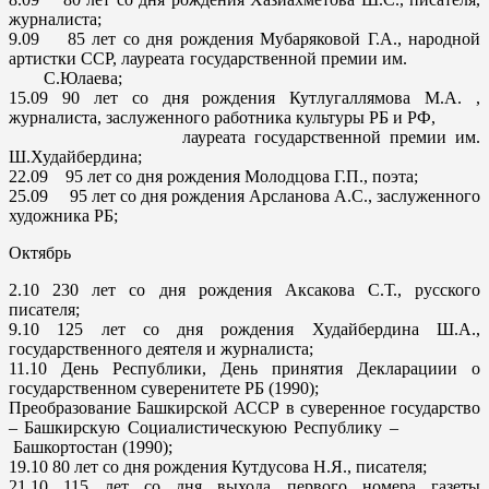
журналиста;
9.09
85 лет со дня рождения Мубаряковой Г.А., народной
артистки ССР, лауреата государственной премии им.
С.Юлаева;
15.09
90 лет со дня рождения Кутлугаллямова М.А. ,
журналиста, заслуженного работника культуры РБ и РФ,
лауреата государственной премии им.
Ш.Худайбердина;
22.09
95 лет со дня рождения Молодцова Г.П., поэта;
25.09
95 лет со дня рождения Арсланова А.С., заслуженного
художника РБ;
Октябрь
2.10
230 лет со дня рождения Аксакова С.Т., русского
писателя;
9.10
125 лет со дня рождения Худайбердина Ш.А.,
государственного деятеля и журналиста;
11.10
День Республики, День принятия Декларациии о
государственном суверенитете РБ (1990);
Преобразование Башкирской АССР в суверенное государство
– Башкирскую Социалистическуюю Республику –
Башкортостан (1990);
19.10
80 лет со дня рождения Кутдусова Н.Я., писателя;
21.10
115 лет со дня выхода первого номера газеты