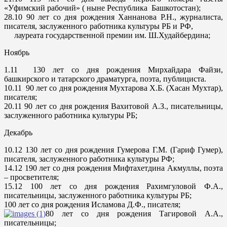
«Уфимский рабочий» ( ныне Республика Башкотостан);
28.10
90 лет со дня рождения Ханнанова Р.Н., журналиста,
писателя, заслуженного работника культуры РБ и РФ,
лауреата государственной премии им. Ш.Худайбердина;
Ноябрь
1.11
130 лет со дня рождения Мирхайдара Файзи,
башкирского и татарского драматурга, поэта, публициста.
10.11
90 лет со дня рождения Мухтарова Х.Б. (Хасан Мухтар),
писателя;
20.11
90 лет со дня рождения Вахитовой А.З., писательницы,
заслуженного работника культуры РБ;
Декабрь
10.12
130 лет со дня рождения Гумерова Г.М. (Гариф Гумер),
писателя, заслуженного работника культуры РФ;
14.12
190 лет со дня рождения Мифтахетдина Акмуллы, поэта
– просветителя;
15.12
100 лет со дня рождения Рахимгуловой Ф.А.,
писательницы, заслуженного работника культуры РБ;
100 лет со дня рождения Исламова Д.Ф., писателя;
80 лет со дня рождения Тагировой А.А.,
писательницы;