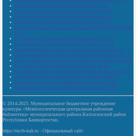
Калмиябашевская сельская библиотека-филиал № 13
Калтасинская модельная детская библиотека
Кельтеевская сельская библиотека-филиал № 8
Киебаковская сельская библиотека-филиал № 9
Кокушевская сельская библиотека-филиал № 4
Краснохолмская сельская модельная библиотека-филиал
№ 21
Кутеремская сельская библиотека-филиал № 22
Кучашевская сельская библиотека-филиал № 11
Малокачаковская сельская библиотека-филиал № 12
Нижнекачмашевская сельская библиотека-филиал № 14
Новокильбахтинская сельская библиотека-филиал № 19
Сазовская сельская библиотека-филиал № 20
Староорьебашевская сельская библиотека-филиал № 16
Старояшевская сельская библиотека-филиал № 17
Тюльдинская сельская библиотека-филиал № 18
Чилибеевская сельская библиотека-филиал № 10
© 2014-2025. Муниципальное бюджетное учреждение
культуры «Межпоселенческая центральная районная
библиотека» муниципального района Калтасинский район
Республики Башкортостан.
https://mcrb-kalt.ru - Официальный сайт