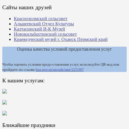
Сайты наших друзей
Краснохолмский сельсовет
Альшеевский Отдел Культуры
Калтасинский И-К Музей
Новокильбахтинский сельсовет
Краеведческий музей г. Оханск Пермский край
Оценка качества условий предоставления услуг
Чтобы оценить условия предо-ставления услуг, используйте QR-код или
пройдите по ссылке
bus.gov.ru/qrcode/rate/225397
К вашим услугам:
Ближайшие праздники