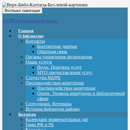
Вкл/выкл навигации
МЦРБ Калтасинский район
Главная
О библиотеке
Контакты
Контактные данные
Обратная связь
Органы управления организации
Наши услуги
Виды. Перечень услуг
МТО предоставления услуг
Структура МЦРБ
Противодействие коррупции
Противодействие коррупции
Опрос. Уровень коррупции в библиотечной
сфере
Сотрудники. Ветераны
История библиотек района
Коллегам
Календари знаменательных дат
Гимн РФ и РБ
Конкурсы