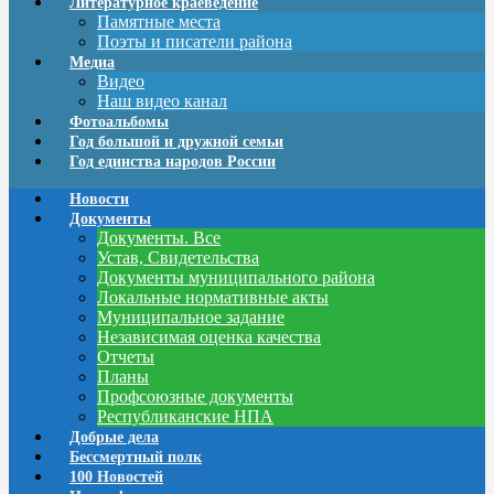
Литературное краеведение
Памятные места
Поэты и писатели района
Медиа
Видео
Наш видео канал
Фотоальбомы
Год большой и дружной семьи
Год единства народов России
Новости
Документы
Документы. Все
Устав, Свидетельства
Документы муниципального района
Локальные нормативные акты
Муниципальное задание
Независимая оценка качества
Отчеты
Планы
Профсоюзные документы
Республиканские НПА
Добрые дела
Бессмертный полк
100 Новостей