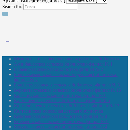
Архивы. Выберите год и месяц
Search for:
Межпоселенческая центральная районная библиотека
Амзибашевская сельская библиотека-филиал № 1
Бабаевская сельская библиотека-филиал № 2
Большекачаковская сельская модельная библиотека-
филиал № 7
Большекуразовская сельская библиотека-филиал № 3
Верхнетыхтемская сельская библиотека-филиал № 15
Калегинская сельская библиотека-филиал № 6
Калмашевская сельская библиотека-филиал № 5
Калмиябашевская сельская библиотека-филиал № 13
Калтасинская модельная детская библиотека
Кельтеевская сельская библиотека-филиал № 8
Киебаковская сельская библиотека-филиал № 9
Кокушевская сельская библиотека-филиал № 4