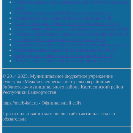
Краснохолмская сельская модельная библиотека-филиал
№ 21
Кутеремская сельская библиотека-филиал № 22
Кучашевская сельская библиотека-филиал № 11
Малокачаковская сельская библиотека-филиал № 12
Нижнекачмашевская сельская библиотека-филиал № 14
Новокильбахтинская сельская библиотека-филиал № 19
Сазовская сельская библиотека-филиал № 20
Староорьебашевская сельская библиотека-филиал № 16
Старояшевская сельская библиотека-филиал № 17
Тюльдинская сельская библиотека-филиал № 18
Чилибеевская сельская библиотека-филиал № 10
© 2014-2025. Муниципальное бюджетное учреждение
культуры «Межпоселенческая центральная районная
библиотека» муниципального района Калтасинский район
Республики Башкортостан.
https://mcrb-kalt.ru - Официальный сайт
При использовании материалов сайта активная ссылка
обязательна.