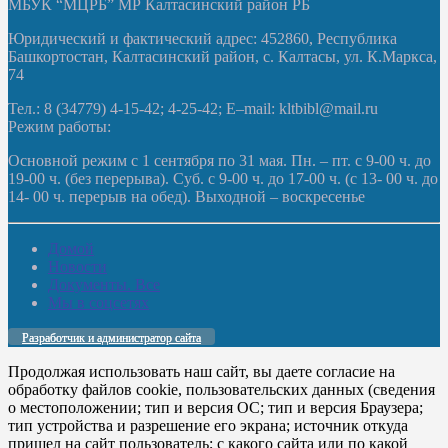
МБУК “МЦРБ” МР Калтасинский район РБ
Юридический и фактический адрес: 452860, Республика
Башкортостан, Калтасинский район, с. Калтасы, ул. К.Маркса,
74
Тел.: 8 (34779) 4-15-42; 4-25-42; E–mail: kltbibl@mail.ru
Режим работы:
Основной режим с 1 сентября по 31 мая. Пн. – пт. с 9-00 ч. до
19-00 ч. (без перерыва). Суб. с 9-00 ч. до 17-00 ч. (с 13- 00 ч. до
14- 00 ч. перерыв на обед). Выходной – воскресенье
Домой
Новости
Документы. Все
Мы в соцсетях
Разработчик и администратор сайта
Продолжая использовать наш сайт, вы даете согласие на
обработку файлов cookie, пользовательских данных (сведения
о местоположении; тип и версия ОС; тип и версия Браузера;
тип устройства и разрешение его экрана; источник откуда
пришел на сайт пользователь; с какого сайта или по какой