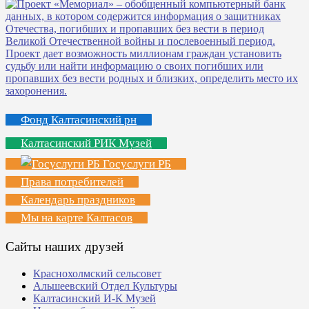
Фонд Калтасинский рн
Калтасинский РИК Музей
Госуслуги РБ
Права потребителей
Календарь праздников
Мы на карте Калтасов
Сайты наших друзей
Краснохолмский сельсовет
Альшеевский Отдел Культуры
Калтасинский И-К Музей