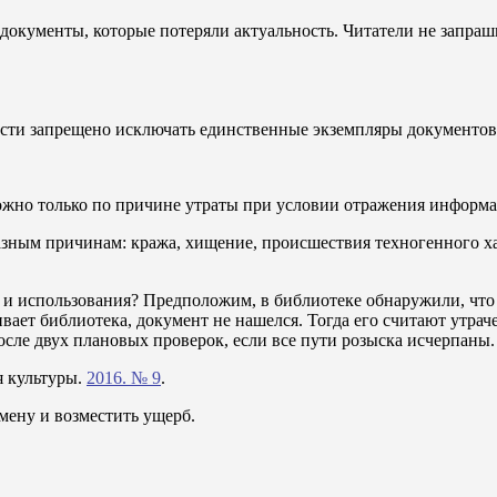
окументы, которые потеряли актуальность. Читатели не запраши
ости запрещено исключать единственные экземпляры документов
жно только по причине утраты при условии отражения информа
ным причинам: кража, хищение, происшествия техногенного хара
и использования? Предположим, в библиотеке обнаружили, что 
ает библиотека, документ не нашелся. Тогда его считают утрач
сле двух плановых проверок, если все пути розыска исчерпаны.
я культуры.
2016. № 9
.
мену и возместить ущерб.