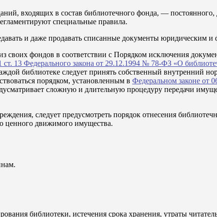
аний, входящих в состав библиотечного фонда, — постоянного,
регламентируют специальные правила.
давать и даже продавать списанные документы юридическим и ф
из своих фондов в соответствии с Порядком исключения докуме
11 ст. 13 Федерального закона от 29.12.1994 № 78-ФЗ «О библиот
каждой библиотеке следует принять собственный внутренний нор
дствоваться порядком, установленным в
Федеральном законе от 0
редусматривает сложную и длительную процедуру передачи иму
чреждения, следует предусмотреть порядок отнесения библиоте
о ценного движимого имущества.
инам.
ования библиотеки, истечения срока хранения, утраты читательск