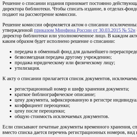
Решение о списании издания принимает постоянно действующа
директора библиотеки. Чтобы списать издание, в отделах-фон
подают на рассмотрение комиссии.
Решение комиссии оформляется актом о списании исключенных 
утвержденной
приказом Минфина России от 30.03.2015 № 52н
директор библиотеки или уполномоченное лицо. В каждом акте
каким образом будет исполнено решение о списании:
передача в обменный фонд для дальнейшего перераспред
безвозмездная передача другому учреждению;
продажа юридическому или физическому лицу;
утилизация.
К акту о списании прилагается список документов, исключаем
регистрационный номер и шифр хранения документа;
краткое библиографическое описание;
цену документа, зафиксированную в регистре индивидуа
коэффициент переоценки;
цену после переоценки;
общую стоимость исключаемых документов.
Если списывают печатные документы временного хранения, с
вместо списка дается перечень регистрационных номеров, вид