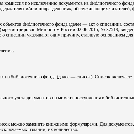
я комиссия по исключению документов из библиотечного фонда 
додержателях и/или подразделениях, обслуживающих читателей,
объектов библиотечного фонда (далее — акт о списании), сост
(зарегистрирован Минюстом России 02.06.2015, № 37519, введен 
 о списании указывают одну причину, ставшую основанием для 
еления;
ых из библиотечного фонда (далее — список). Список включает:
льного учета документов на момент поступления в библиотечны
писок можно заменить книжными формулярами. Для документов
 исключаемых изданий, их количество.