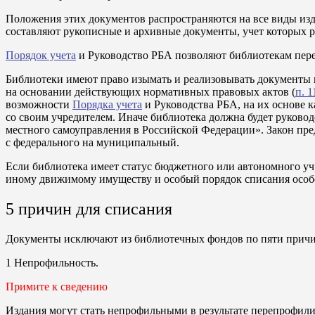
Положения этих документов распространяются на все виды изд
составляют рукописные и архивные документы, учет которых 
Порядок учета
и Руководство РБА позволяют библиотекам пере
Библиотеки имеют право изымать и реализовывать документы 
на основании действующих нормативных правовых актов (
п. 
возможности
Порядка учета
и Руководства РБА, на их основе 
со своим учредителем. Иначе библиотека должна будет руково
местного самоуправления в Российской Федерации». Закон п
с федерального на муниципальный.
Если библиотека имеет статус бюджетного или автономного у
иному движимому имуществу и особый порядок списания особ
5 причин для списания
Документы исключают из библиотечных фондов по пяти прич
1
Непрофильность.
Примите к сведению
Издания могут стать непрофильными в результате перепрофилир