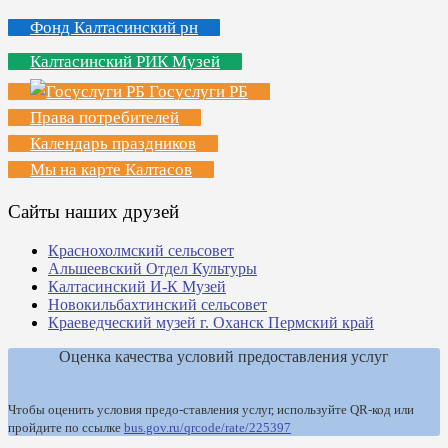
Фонд Калтасинский рн
Калтасинский РИК Музей
Госуслуги РБ
Права потребителей
Календарь праздников
Мы на карте Калтасов
Сайты наших друзей
Краснохолмский сельсовет
Альшеевский Отдел Культуры
Калтасинский И-К Музей
Новокильбахтинский сельсовет
Краеведческий музей г. Оханск Пермский край
Оценка качества условий предоставления услуг
Чтобы оценить условия предо-ставления услуг, используйте QR-код или
пройдите по ссылке
bus.gov.ru/qrcode/rate/225397