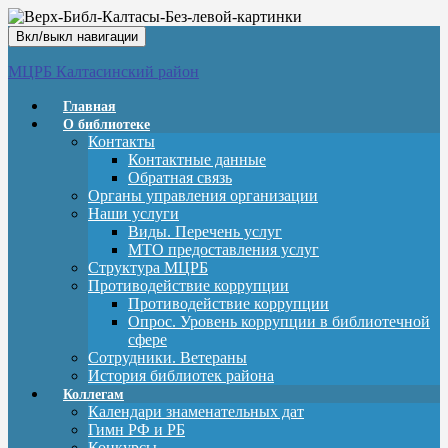
Вкл/выкл навигации
МЦРБ Калтасинский район
Главная
О библиотеке
Контакты
Контактные данные
Обратная связь
Органы управления организации
Наши услуги
Виды. Перечень услуг
МТО предоставления услуг
Структура МЦРБ
Противодействие коррупции
Противодействие коррупции
Опрос. Уровень коррупции в библиотечной
сфере
Сотрудники. Ветераны
История библиотек района
Коллегам
Календари знаменательных дат
Гимн РФ и РБ
Конкурсы