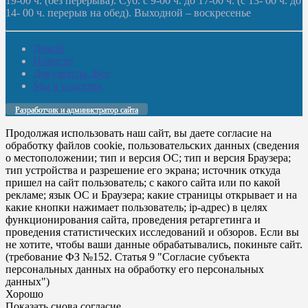
19-00 ч. (без перерыва). Суб. с 9-00 ч. до 17-00 ч. (с 13- 00 ч. до
14- 00 ч. перерыв на обед). Выходной – воскресенье
Домой
Новости
Документы. Все
Мы в соцсетях
Разработчик и администратор сайта
Продолжая использовать наш сайт, вы даете согласие на
обработку файлов cookie, пользовательских данных (сведения
о местоположении; тип и версия ОС; тип и версия Браузера;
тип устройства и разрешение его экрана; источник откуда
пришел на сайт пользователь; с какого сайта или по какой
рекламе; язык ОС и Браузера; какие страницы открывает и на
какие кнопки нажимает пользователь; ip-адрес) в целях
функционирования сайта, проведения ретаргетинга и
проведения статистических исследований и обзоров. Если вы
не хотите, чтобы ваши данные обрабатывались, покиньте сайт.
(требование ФЗ №152. Статья 9 "Согласие субъекта
персональных данных на обработку его персональных
данных")
Хорошо
Показать снова согласие