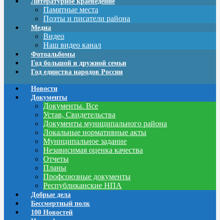
Литературное краеведение
Памятные места
Поэты и писатели района
Медиа
Видео
Наш видео канал
Фотоальбомы
Год большой и дружной семьи
Год единства народов России
Новости
Документы
Документы. Все
Устав, Свидетельства
Документы муниципального района
Локальные нормативные акты
Муниципальное задание
Независимая оценка качества
Отчеты
Планы
Профсоюзные документы
Республиканские НПА
Добрые дела
Бессмертный полк
100 Новостей