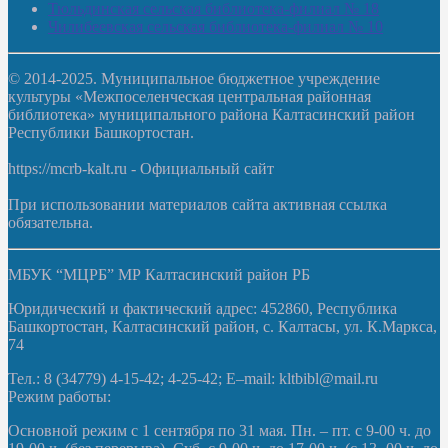
Тюльдинская сельская библиотека-филиал № 18
Чилибеевская сельская библиотека-филиал № 10
© 2014-2025. Муниципальное бюджетное учреждение
культуры «Межпоселенческая центральная районная
библиотека» муниципального района Калтасинский район
Республики Башкортостан.
https://mcrb-kalt.ru - Официальный сайт
При использовании материалов сайта активная ссылка
обязательна.
МБУК “МЦРБ” МР Калтасинский район РБ
Юридический и фактический адрес: 452860, Республика
Башкортостан, Калтасинский район, с. Калтасы, ул. К.Маркса,
74
Тел.: 8 (34779) 4-15-42; 4-25-42; E–mail: kltbibl@mail.ru
Режим работы:
Основной режим с 1 сентября по 31 мая. Пн. – пт. с 9-00 ч. до