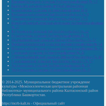
Калмиябашевская сельская библиотека-филиал № 13
Калтасинская модельная детская библиотека
Кельтеевская сельская библиотека-филиал № 8
Киебаковская сельская библиотека-филиал № 9
Кокушевская сельская библиотека-филиал № 4
Краснохолмская сельская модельная библиотека-филиал
№ 21
Кутеремская сельская библиотека-филиал № 22
Кучашевская сельская библиотека-филиал № 11
Малокачаковская сельская библиотека-филиал № 12
Нижнекачмашевская сельская библиотека-филиал № 14
Новокильбахтинская сельская библиотека-филиал № 19
Сазовская сельская библиотека-филиал № 20
Староорьебашевская сельская библиотека-филиал № 16
Старояшевская сельская библиотека-филиал № 17
Тюльдинская сельская библиотека-филиал № 18
Чилибеевская сельская библиотека-филиал № 10
© 2014-2025. Муниципальное бюджетное учреждение
культуры «Межпоселенческая центральная районная
библиотека» муниципального района Калтасинский район
Республики Башкортостан.
https://mcrb-kalt.ru - Официальный сайт