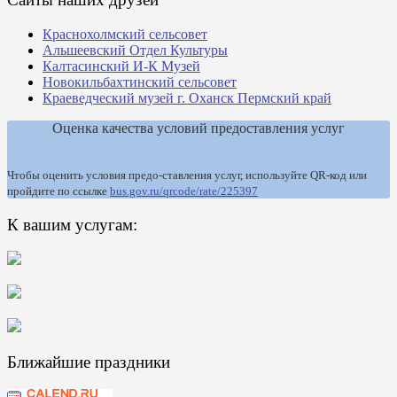
Краснохолмский сельсовет
Альшеевский Отдел Культуры
Калтасинский И-К Музей
Новокильбахтинский сельсовет
Краеведческий музей г. Оханск Пермский край
Оценка качества условий предоставления услуг
Чтобы оценить условия предо-ставления услуг, используйте QR-код или
пройдите по ссылке
bus.gov.ru/qrcode/rate/225397
К вашим услугам:
Ближайшие праздники