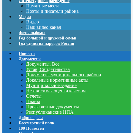
Литературное краеведение
Памятные места
Поэты и писатели района
Медиа
Видео
Наш видео канал
Фотоальбомы
Год большой и дружной семьи
Год единства народов России
Новости
Документы
Документы. Все
Устав, Свидетельства
Документы муниципального района
Локальные нормативные акты
Муниципальное задание
Независимая оценка качества
Отчеты
Планы
Профсоюзные документы
Республиканские НПА
Добрые дела
Бессмертный полк
100 Новостей