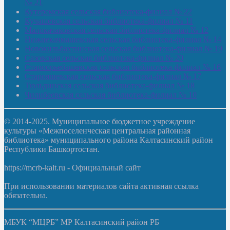
№ 21
Кутеремская сельская библиотека-филиал № 22
Кучашевская сельская библиотека-филиал № 11
Малокачаковская сельская библиотека-филиал № 12
Нижнекачмашевская сельская библиотека-филиал № 14
Новокильбахтинская сельская библиотека-филиал № 19
Сазовская сельская библиотека-филиал № 20
Староорьебашевская сельская библиотека-филиал № 16
Старояшевская сельская библиотека-филиал № 17
Тюльдинская сельская библиотека-филиал № 18
Чилибеевская сельская библиотека-филиал № 10
© 2014-2025. Муниципальное бюджетное учреждение
культуры «Межпоселенческая центральная районная
библиотека» муниципального района Калтасинский район
Республики Башкортостан.
https://mcrb-kalt.ru - Официальный сайт
При использовании материалов сайта активная ссылка
обязательна.
МБУК “МЦРБ” МР Калтасинский район РБ