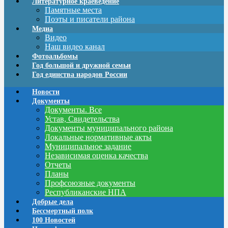
Литературное краеведение
Памятные места
Поэты и писатели района
Медиа
Видео
Наш видео канал
Фотоальбомы
Год большой и дружной семьи
Год единства народов России
Новости
Документы
Документы. Все
Устав, Свидетельства
Документы муниципального района
Локальные нормативные акты
Муниципальное задание
Независимая оценка качества
Отчеты
Планы
Профсоюзные документы
Республиканские НПА
Добрые дела
Бессмертный полк
100 Новостей