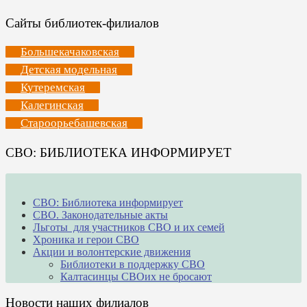
Сайты библиотек-филиалов
Большекачаковская
Детская модельная
Кутеремская
Калегинская
Староорьебашевская
СВО: БИБЛИОТЕКА ИНФОРМИРУЕТ
СВО: Библиотека информирует
СВО. Законодательные акты
Льготы для участников СВО и их семей
Хроника и герои СВО
Акции и волонтерские движения
Библиотеки в поддержку СВО
Калтасинцы СВОих не бросают
Новости наших филиалов