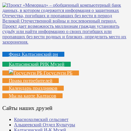
Фонд Калтасинский рн
Калтасинский РИК Музей
Госуслуги РБ
Права потребителей
Календарь праздников
Мы на карте Калтасов
Сайты наших друзей
Краснохолмский сельсовет
Альшеевский Отдел Культуры
Калтасинский И-К Музей