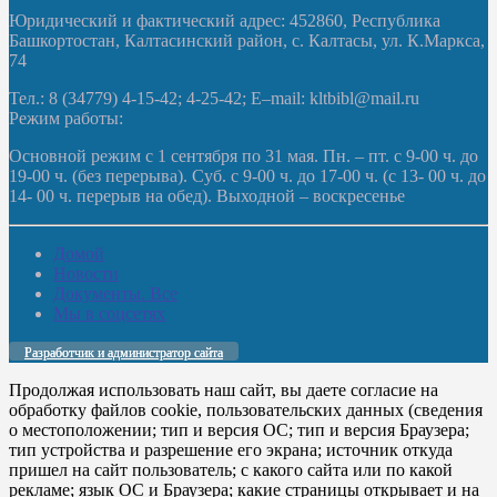
Юридический и фактический адрес: 452860, Республика
Башкортостан, Калтасинский район, с. Калтасы, ул. К.Маркса,
74
Тел.: 8 (34779) 4-15-42; 4-25-42; E–mail: kltbibl@mail.ru
Режим работы:
Основной режим с 1 сентября по 31 мая. Пн. – пт. с 9-00 ч. до
19-00 ч. (без перерыва). Суб. с 9-00 ч. до 17-00 ч. (с 13- 00 ч. до
14- 00 ч. перерыв на обед). Выходной – воскресенье
Домой
Новости
Документы. Все
Мы в соцсетях
Разработчик и администратор сайта
Продолжая использовать наш сайт, вы даете согласие на
обработку файлов cookie, пользовательских данных (сведения
о местоположении; тип и версия ОС; тип и версия Браузера;
тип устройства и разрешение его экрана; источник откуда
пришел на сайт пользователь; с какого сайта или по какой
рекламе; язык ОС и Браузера; какие страницы открывает и на