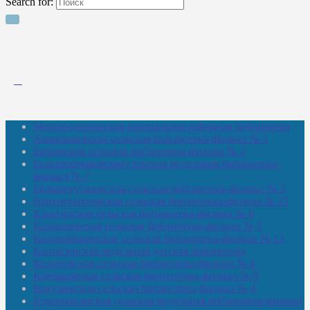
Search for:
Межпоселенческая центральная районная библиотека
Амзибашевская сельская библиотека-филиал № 1
Бабаевская сельская библиотека-филиал № 2
Большекачаковская сельская модельная библиотека-
филиал № 7
Большекуразовская сельская библиотека-филиал № 3
Верхнетыхтемская сельская библиотека-филиал № 15
Калегинская сельская библиотека-филиал № 6
Калмашевская сельская библиотека-филиал № 5
Калмиябашевская сельская библиотека-филиал № 13
Калтасинская модельная детская библиотека
Кельтеевская сельская библиотека-филиал № 8
Киебаковская сельская библиотека-филиал № 9
Кокушевская сельская библиотека-филиал № 4
Краснохолмская сельская модельная библиотека-филиал