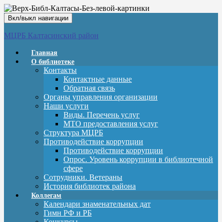
Вкл/выкл навигации
МЦРБ Калтасинский район
Главная
О библиотеке
Контакты
Контактные данные
Обратная связь
Органы управления организации
Наши услуги
Виды. Перечень услуг
МТО предоставления услуг
Структура МЦРБ
Противодействие коррупции
Противодействие коррупции
Опрос. Уровень коррупции в библиотечной
сфере
Сотрудники. Ветераны
История библиотек района
Коллегам
Календари знаменательных дат
Гимн РФ и РБ
Конкурсы