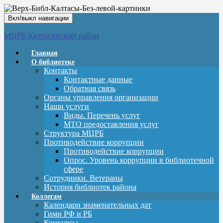
Вкл/выкл навигации
МЦРБ Калтасинский район
Главная
О библиотеке
Контакты
Контактные данные
Обратная связь
Органы управления организации
Наши услуги
Виды. Перечень услуг
МТО предоставления услуг
Структура МЦРБ
Противодействие коррупции
Противодействие коррупции
Опрос. Уровень коррупции в библиотечной
сфере
Сотрудники. Ветераны
История библиотек района
Коллегам
Календари знаменательных дат
Гимн РФ и РБ
Конкурсы