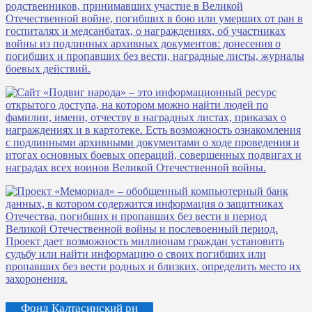
Фонд Калтасинский рн