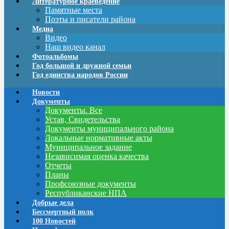
Литературное краеведение
Памятные места
Поэты и писатели района
Медиа
Видео
Наш видео канал
Фотоальбомы
Год большой и дружной семьи
Год единства народов России
Новости
Документы
Документы. Все
Устав, Свидетельства
Документы муниципального района
Локальные нормативные акты
Муниципальное задание
Независимая оценка качества
Отчеты
Планы
Профсоюзные документы
Республиканские НПА
Добрые дела
Бессмертный полк
100 Новостей