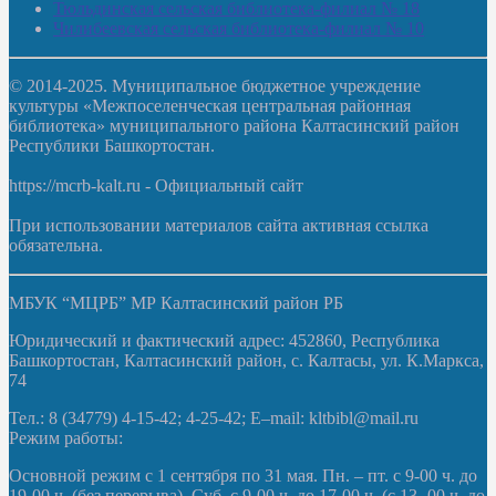
Тюльдинская сельская библиотека-филиал № 18
Чилибеевская сельская библиотека-филиал № 10
© 2014-2025. Муниципальное бюджетное учреждение
культуры «Межпоселенческая центральная районная
библиотека» муниципального района Калтасинский район
Республики Башкортостан.
https://mcrb-kalt.ru - Официальный сайт
При использовании материалов сайта активная ссылка
обязательна.
МБУК “МЦРБ” МР Калтасинский район РБ
Юридический и фактический адрес: 452860, Республика
Башкортостан, Калтасинский район, с. Калтасы, ул. К.Маркса,
74
Тел.: 8 (34779) 4-15-42; 4-25-42; E–mail: kltbibl@mail.ru
Режим работы:
Основной режим с 1 сентября по 31 мая. Пн. – пт. с 9-00 ч. до
19-00 ч. (без перерыва). Суб. с 9-00 ч. до 17-00 ч. (с 13- 00 ч. до