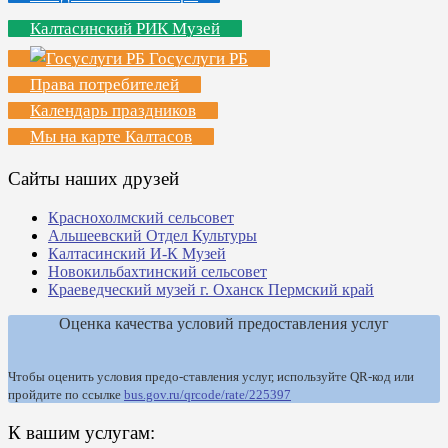
Калтасинский РИК Музей
Госуслуги РБ
Права потребителей
Календарь праздников
Мы на карте Калтасов
Сайты наших друзей
Краснохолмский сельсовет
Альшеевский Отдел Культуры
Калтасинский И-К Музей
Новокильбахтинский сельсовет
Краеведческий музей г. Оханск Пермский край
Оценка качества условий предоставления услуг
Чтобы оценить условия предо-ставления услуг, используйте QR-код или
пройдите по ссылке
bus.gov.ru/qrcode/rate/225397
К вашим услугам: