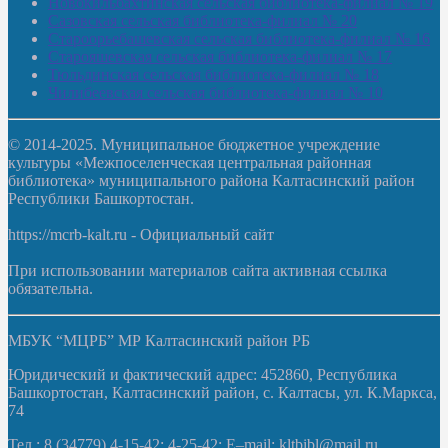
Новокильбахтинская сельская библиотека-филиал № 19
Сазовская сельская библиотека-филиал № 20
Староорьебашевская сельская библиотека-филиал № 16
Старояшевская сельская библиотека-филиал № 17
Тюльдинская сельская библиотека-филиал № 18
Чилибеевская сельская библиотека-филиал № 10
© 2014-2025. Муниципальное бюджетное учреждение
культуры «Межпоселенческая центральная районная
библиотека» муниципального района Калтасинский район
Республики Башкортостан.
https://mcrb-kalt.ru - Официальный сайт
При использовании материалов сайта активная ссылка
обязательна.
МБУК “МЦРБ” МР Калтасинский район РБ
Юридический и фактический адрес: 452860, Республика
Башкортостан, Калтасинский район, с. Калтасы, ул. К.Маркса,
74
Тел.: 8 (34779) 4-15-42; 4-25-42; E–mail: kltbibl@mail.ru