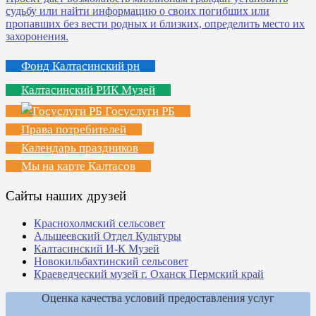
Фонд Калтасинский рн
Калтасинский РИК Музей
Госуслуги РБ
Права потребителей
Календарь праздников
Мы на карте Калтасов
Сайты наших друзей
Краснохолмский сельсовет
Альшеевский Отдел Культуры
Калтасинский И-К Музей
Новокильбахтинский сельсовет
Краеведческий музей г. Оханск Пермский край
Оценка качества условий предоставления услуг