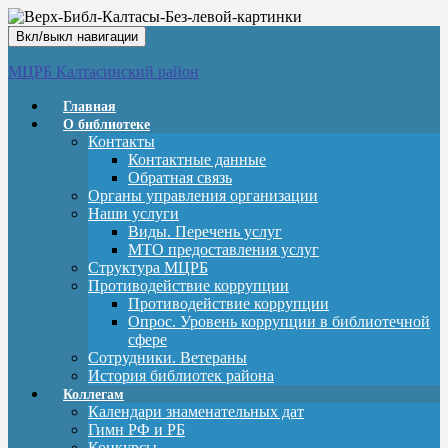
Вкл/выкл навигации
МЦРБ Калтасинский район
Главная
О библиотеке
Контакты
Контактные данные
Обратная связь
Органы управления организации
Наши услуги
Виды. Перечень услуг
МТО предоставления услуг
Структура МЦРБ
Противодействие коррупции
Противодействие коррупции
Опрос. Уровень коррупции в библиотечной
сфере
Сотрудники. Ветераны
История библиотек района
Коллегам
Календари знаменательных дат
Гимн РФ и РБ
Конкурсы