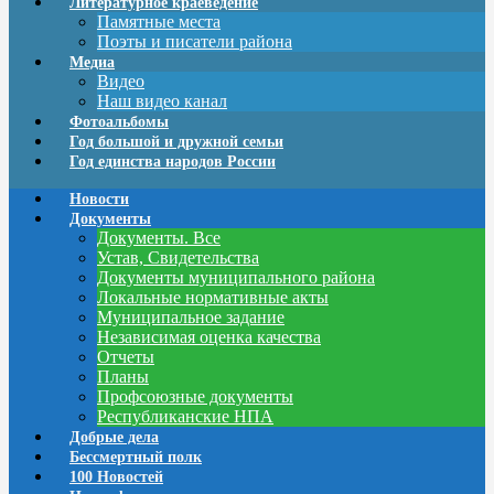
Литературное краеведение
Памятные места
Поэты и писатели района
Медиа
Видео
Наш видео канал
Фотоальбомы
Год большой и дружной семьи
Год единства народов России
Новости
Документы
Документы. Все
Устав, Свидетельства
Документы муниципального района
Локальные нормативные акты
Муниципальное задание
Независимая оценка качества
Отчеты
Планы
Профсоюзные документы
Республиканские НПА
Добрые дела
Бессмертный полк
100 Новостей