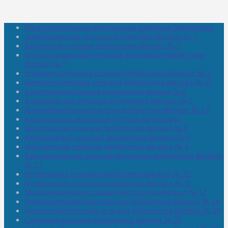
Межпоселенческая центральная районная библиотека
Амзибашевская сельская библиотека-филиал № 1
Бабаевская сельская библиотека-филиал № 2
Большекачаковская сельская модельная библиотека-
филиал № 7
Большекуразовская сельская библиотека-филиал № 3
Верхнетыхтемская сельская библиотека-филиал № 15
Калегинская сельская библиотека-филиал № 6
Калмашевская сельская библиотека-филиал № 5
Калмиябашевская сельская библиотека-филиал № 13
Калтасинская модельная детская библиотека
Кельтеевская сельская библиотека-филиал № 8
Киебаковская сельская библиотека-филиал № 9
Кокушевская сельская библиотека-филиал № 4
Краснохолмская сельская модельная библиотека-филиал
№ 21
Кутеремская сельская библиотека-филиал № 22
Кучашевская сельская библиотека-филиал № 11
Малокачаковская сельская библиотека-филиал № 12
Нижнекачмашевская сельская библиотека-филиал № 14
Новокильбахтинская сельская библиотека-филиал № 19
Сазовская сельская библиотека-филиал № 20