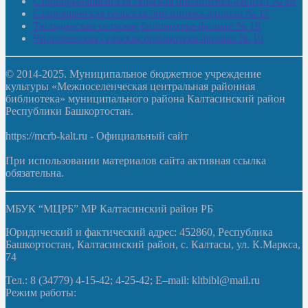
Староорьебашевская сельская библиотека-филиал № 16
Старояшевская сельская библиотека-филиал № 17
Тюльдинская сельская библиотека-филиал № 18
Чилибеевская сельская библиотека-филиал № 10
© 2014-2025. Муниципальное бюджетное учреждение
культуры «Межпоселенческая центральная районная
библиотека» муниципального района Калтасинский район
Республики Башкортостан.
https://mcrb-kalt.ru - Официальный сайт
При использовании материалов сайта активная ссылка
обязательна.
МБУК “МЦРБ” МР Калтасинский район РБ
Юридический и фактический адрес: 452860, Республика
Башкортостан, Калтасинский район, с. Калтасы, ул. К.Маркса,
74
Тел.: 8 (34779) 4-15-42; 4-25-42; E–mail: kltbibl@mail.ru
Режим работы: