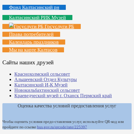
Фонд Калтасинский рн
Калтасинский РИК Музей
Госуслуги РБ
Права потребителей
Календарь праздников
Мы на карте Калтасов
Сайты наших друзей
Краснохолмский сельсовет
Альшеевский Отдел Культуры
Калтасинский И-К Музей
Новокильбахтинский сельсовет
Краеведческий музей г. Оханск Пермский край
Оценка качества условий предоставления услуг
Чтобы оценить условия предо-ставления услуг, используйте QR-код или
пройдите по ссылке
bus.gov.ru/qrcode/rate/225397