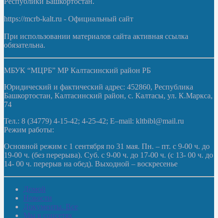
Республики Башкортостан.
https://mcrb-kalt.ru - Официальный сайт
При использовании материалов сайта активная ссылка
обязательна.
МБУК “МЦРБ” МР Калтасинский район РБ
Юридический и фактический адрес: 452860, Республика
Башкортостан, Калтасинский район, с. Калтасы, ул. К.Маркса,
74
Тел.: 8 (34779) 4-15-42; 4-25-42; E–mail: kltbibl@mail.ru
Режим работы:
Основной режим с 1 сентября по 31 мая. Пн. – пт. с 9-00 ч. до
19-00 ч. (без перерыва). Суб. с 9-00 ч. до 17-00 ч. (с 13- 00 ч. до
14- 00 ч. перерыв на обед). Выходной – воскресенье
Домой
Новости
Документы. Все
Мы в соцсетях