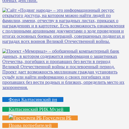
Фонд Калтасинский рн
Калтасинский РИК Музей
Госуслуги РБ
Права потребителей