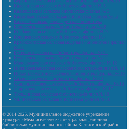
Верхнетыхтемская сельская библиотека-филиал № 15
Калегинская сельская библиотека-филиал № 6
Калмашевская сельская библиотека-филиал № 5
Калмиябашевская сельская библиотека-филиал № 13
Калтасинская модельная детская библиотека
Кельтеевская сельская библиотека-филиал № 8
Киебаковская сельская библиотека-филиал № 9
Кокушевская сельская библиотека-филиал № 4
Краснохолмская сельская модельная библиотека-филиал
№ 21
Кутеремская сельская библиотека-филиал № 22
Кучашевская сельская библиотека-филиал № 11
Малокачаковская сельская библиотека-филиал № 12
Нижнекачмашевская сельская библиотека-филиал № 14
Новокильбахтинская сельская библиотека-филиал № 19
Сазовская сельская библиотека-филиал № 20
Староорьебашевская сельская библиотека-филиал № 16
Старояшевская сельская библиотека-филиал № 17
Тюльдинская сельская библиотека-филиал № 18
Чилибеевская сельская библиотека-филиал № 10
© 2014-2025. Муниципальное бюджетное учреждение
культуры «Межпоселенческая центральная районная
библиотека» муниципального района Калтасинский район