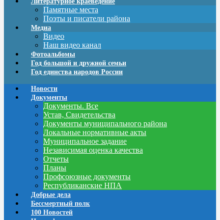
Литературное краеведение
Памятные места
Поэты и писатели района
Медиа
Видео
Наш видео канал
Фотоальбомы
Год большой и дружной семьи
Год единства народов России
Новости
Документы
Документы. Все
Устав, Свидетельства
Документы муниципального района
Локальные нормативные акты
Муниципальное задание
Независимая оценка качества
Отчеты
Планы
Профсоюзные документы
Республиканские НПА
Добрые дела
Бессмертный полк
100 Новостей