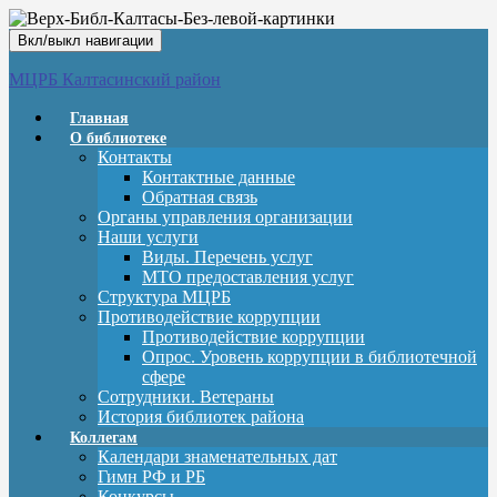
Вкл/выкл навигации
МЦРБ Калтасинский район
Главная
О библиотеке
Контакты
Контактные данные
Обратная связь
Органы управления организации
Наши услуги
Виды. Перечень услуг
МТО предоставления услуг
Структура МЦРБ
Противодействие коррупции
Противодействие коррупции
Опрос. Уровень коррупции в библиотечной
сфере
Сотрудники. Ветераны
История библиотек района
Коллегам
Календари знаменательных дат
Гимн РФ и РБ
Конкурсы