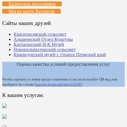
Календарь праздников
Мы на карте Калтасов
Сайты наших друзей
Краснохолмский сельсовет
Альшеевский Отдел Культуры
Калтасинский И-К Музей
Новокильбахтинский сельсовет
Краеведческий музей г. Оханск Пермский край
Оценка качества условий предоставления услуг
Чтобы оценить условия предо-ставления услуг, используйте QR-код или
пройдите по ссылке
bus.gov.ru/qrcode/rate/225397
К вашим услугам: