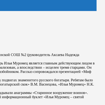
синской СОШ №2 (руководитель Аксаева Надежда
тырь Илья Муромец является главным действующим лицом в
ализован, а впоследствии – исцелен тремя старцами. Он
-разбойником. Рассказ сопровождался презентацией «Миф
подвигах знаменитого русского богатыря. Ребятам было
Богатырский скок» В.М. Васнецова, «Илья Муромец» Н.К.
гадывали анаграммы «Старинное вооружение воинов».
мой информационный буклет «Илья Муромец – святой