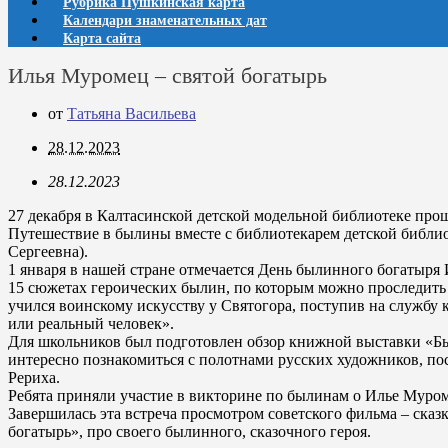
Рубрика Пушкинская карта
Календари знаменательных дат
Карта сайта
Илья Муромец – святой богатырь
от
Татьяна Васильева
28.12.2023
28.12.2023
27 декабря в Калтасинской детской модельной библиотеке пр
Путешествие в былины вместе с библиотекарем детской библ
Сергеевна).
1 января в нашей стране отмечается День былинного богатыря
15 сюжетах героических былин, по которым можно проследить е
учился воинскому искусству у Святогора, поступив на службу
или реальный человек».
Для школьников был подготовлен обзор книжной выставки «Бы
интересно познакомиться с полотнами русских художников, по
Рериха.
Ребята приняли участие в викторине по былинам о Илье Муро
Завершилась эта встреча просмотром советского фильма – ска
богатырь», про своего былинного, сказочного героя.