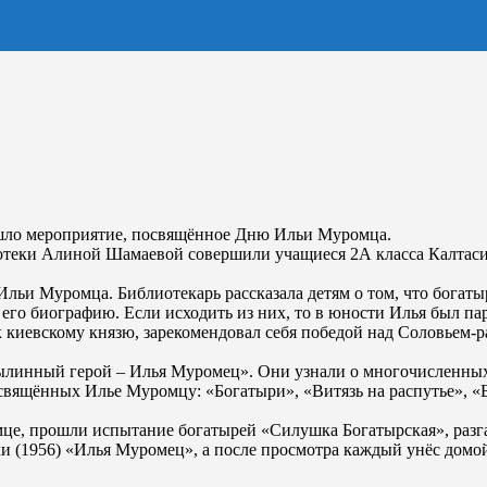
ошло мероприятие, посвящённое Дню Ильи Муромца.
иотеки Алиной Шамаевой совершили учащиеся 2А класса Калта
 Ильи Муромца. Библиотекарь рассказала детям о том, что бога
го биографию. Если исходить из них, то в юности Илья был пар
 к киевскому князю, зарекомендовал себя победой над Соловьем
линный герой – Илья Муромец». Они узнали о многочисленных 
свящённых Илье Муромцу: «Богатыри», «Витязь на распутье», «
мце, прошли испытание богатырей «Силушка Богатырская», раз
зки (1956) «Илья Муромец», а после просмотра каждый унёс до