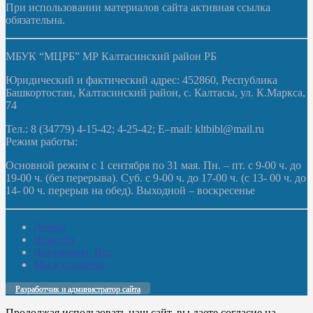
При использовании материалов сайта активная ссылка
обязательна.
МБУК “МЦРБ” МР Калтасинский район РБ
Юридический и фактический адрес: 452860, Республика
Башкортостан, Калтасинский район, с. Калтасы, ул. К.Маркса,
74
Тел.: 8 (34779) 4-15-42; 4-25-42; E–mail: kltbibl@mail.ru
Режим работы:
Основной режим с 1 сентября по 31 мая. Пн. – пт. с 9-00 ч. до
19-00 ч. (без перерыва). Суб. с 9-00 ч. до 17-00 ч. (с 13- 00 ч. до
14- 00 ч. перерыв на обед). Выходной – воскресенье
Домой
Новости
Документы. Все
Мы в соцсетях
Разработчик и администратор сайта
Продолжая использовать наш сайт, вы даете согласие на