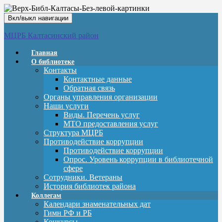
Вкл/выкл навигации
МЦРБ Калтасинский район
Главная
О библиотеке
Контакты
Контактные данные
Обратная связь
Органы управления организации
Наши услуги
Виды. Перечень услуг
МТО предоставления услуг
Структура МЦРБ
Противодействие коррупции
Противодействие коррупции
Опрос. Уровень коррупции в библиотечной
сфере
Сотрудники. Ветераны
История библиотек района
Коллегам
Календари знаменательных дат
Гимн РФ и РБ
Конкурсы