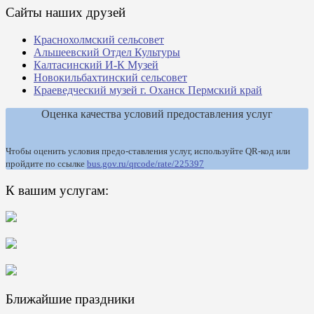
Сайты наших друзей
Краснохолмский сельсовет
Альшеевский Отдел Культуры
Калтасинский И-К Музей
Новокильбахтинский сельсовет
Краеведческий музей г. Оханск Пермский край
Оценка качества условий предоставления услуг
Чтобы оценить условия предо-ставления услуг, используйте QR-код или
пройдите по ссылке
bus.gov.ru/qrcode/rate/225397
К вашим услугам:
Ближайшие праздники