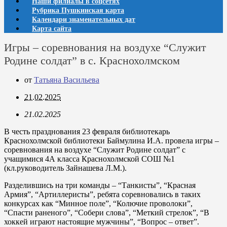
Наши филиалы в соцсетях
Рубрика Пушкинская карта
Календари знаменательных дат
Карта сайта
Игры – соревнования на воздухе “Служит
Родине солдат” в с. Краснохолмском
от
Татьяна Васильева
21.02.2025
21.02.2025
В честь празднования 23 февраля библиотекарь
Краснохолмской библиотеки Баймулина И.А. провела игры –
соревнования на воздухе “Служит Родине солдат” с
учащимися 4А класса Краснохолмской СОШ №1
(кл.руководитель Зайнашева Л.М.).
Разделившись на три команды – “Танкисты”, “Красная
Армия”, “Артиллеристы”, ребята соревновались в таких
конкурсах как “Минное поле”, “Колючие проволоки”,
“Спасти раненого”, “Собери слова”, “Меткий стрелок”, “В
хоккей играют настоящие мужчины”, “Вопрос – ответ”.