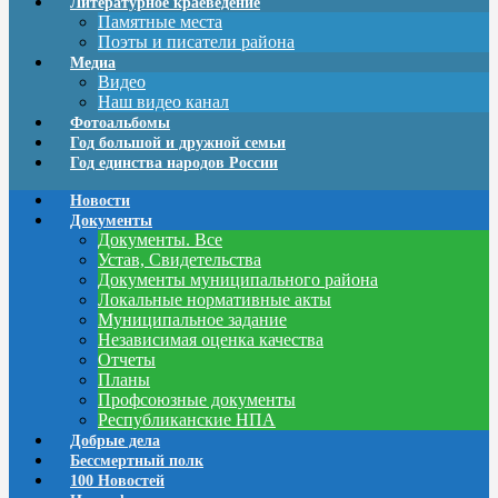
Литературное краеведение
Памятные места
Поэты и писатели района
Медиа
Видео
Наш видео канал
Фотоальбомы
Год большой и дружной семьи
Год единства народов России
Новости
Документы
Документы. Все
Устав, Свидетельства
Документы муниципального района
Локальные нормативные акты
Муниципальное задание
Независимая оценка качества
Отчеты
Планы
Профсоюзные документы
Республиканские НПА
Добрые дела
Бессмертный полк
100 Новостей