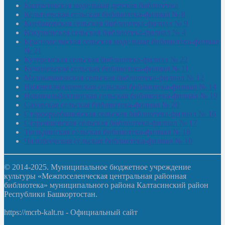
Калтасинская модельная детская библиотека
Кельтеевская сельская библиотека-филиал № 8
Киебаковская сельская библиотека-филиал № 9
Кокушевская сельская библиотека-филиал № 4
Краснохолмская сельская модельная библиотека-филиал
№ 21
Кутеремская сельская библиотека-филиал № 22
Кучашевская сельская библиотека-филиал № 11
Малокачаковская сельская библиотека-филиал № 12
Нижнекачмашевская сельская библиотека-филиал № 14
Новокильбахтинская сельская библиотека-филиал № 19
Сазовская сельская библиотека-филиал № 20
Староорьебашевская сельская библиотека-филиал № 16
Старояшевская сельская библиотека-филиал № 17
Тюльдинская сельская библиотека-филиал № 18
Чилибеевская сельская библиотека-филиал № 10
© 2014-2025. Муниципальное бюджетное учреждение
культуры «Межпоселенческая центральная районная
библиотека» муниципального района Калтасинский район
Республики Башкортостан.
https://mcrb-kalt.ru - Официальный сайт