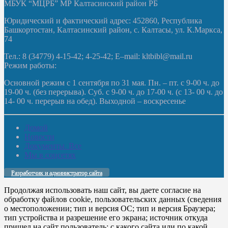
МБУК “МЦРБ” МР Калтасинский район РБ
Юридический и фактический адрес: 452860, Республика
Башкортостан, Калтасинский район, с. Калтасы, ул. К.Маркса,
74
Тел.: 8 (34779) 4-15-42; 4-25-42; E–mail: kltbibl@mail.ru
Режим работы:
Основной режим с 1 сентября по 31 мая. Пн. – пт. с 9-00 ч. до
19-00 ч. (без перерыва). Суб. с 9-00 ч. до 17-00 ч. (с 13- 00 ч. до
14- 00 ч. перерыв на обед). Выходной – воскресенье
Домой
Новости
Документы. Все
Мы в соцсетях
Разработчик и администратор сайта
Продолжая использовать наш сайт, вы даете согласие на
обработку файлов cookie, пользовательских данных (сведения
о местоположении; тип и версия ОС; тип и версия Браузера;
тип устройства и разрешение его экрана; источник откуда
пришел на сайт пользователь; с какого сайта или по какой