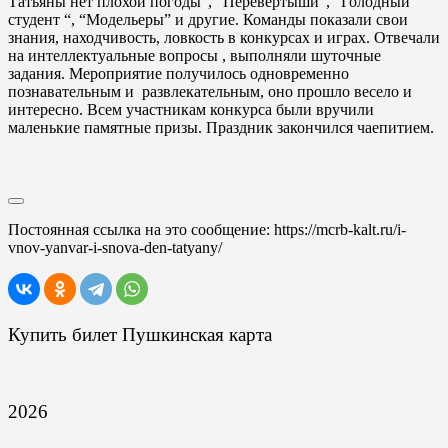
Татьяны нет плохой погоды”, “Перевертыши”, “Голодный
студент “, “Модельеры” и другие. Команды показали свои
знания, находчивость, ловкость в конкурсах и играх. Отвечали
на интеллектуальные вопросы , выполняли шуточные
задания. Мероприятие получилось одновременно
познавательным и развлекательным, оно прошло весело и
интересно. Всем участникам конкурса были вручили
маленькие памятные призы. Праздник закончился чаепитием.
Постоянная ссылка на это сообщение:
https://mcrb-kalt.ru/i-
vnov-yanvar-i-snova-den-tatyany/
Купить билет Пушкинская карта
2026