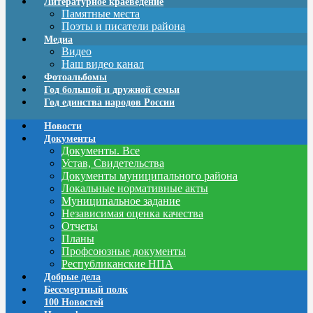
Литературное краеведение
Памятные места
Поэты и писатели района
Медиа
Видео
Наш видео канал
Фотоальбомы
Год большой и дружной семьи
Год единства народов России
Новости
Документы
Документы. Все
Устав, Свидетельства
Документы муниципального района
Локальные нормативные акты
Муниципальное задание
Независимая оценка качества
Отчеты
Планы
Профсоюзные документы
Республиканские НПА
Добрые дела
Бессмертный полк
100 Новостей