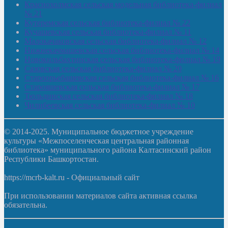
Краснохолмская сельская модельная библиотека-филиал
№ 21
Кутеремская сельская библиотека-филиал № 22
Кучашевская сельская библиотека-филиал № 11
Малокачаковская сельская библиотека-филиал № 12
Нижнекачмашевская сельская библиотека-филиал № 14
Новокильбахтинская сельская библиотека-филиал № 19
Сазовская сельская библиотека-филиал № 20
Староорьебашевская сельская библиотека-филиал № 16
Старояшевская сельская библиотека-филиал № 17
Тюльдинская сельская библиотека-филиал № 18
Чилибеевская сельская библиотека-филиал № 10
© 2014-2025. Муниципальное бюджетное учреждение
культуры «Межпоселенческая центральная районная
библиотека» муниципального района Калтасинский район
Республики Башкортостан.
https://mcrb-kalt.ru - Официальный сайт
При использовании материалов сайта активная ссылка
обязательна.