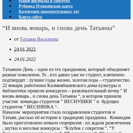
Наши филиалы в соцсетях
Рубрика Пушкинская карта
Календари знаменательных дат
Карта сайта
“И вновь январь, и снова день Татьяны”
от
Татьяна Васильева
24.01.2022
24.01.2022
Татьянин День – один из тех праздников, который объединяет
разные поколения. Те , кто давно уже не студент, клятвенно
подтвердят : лучшие годы жизни, золотая пора – студенчество.
22 января, работники Калмиябашевского дома культуры и
библиотеки провели конкурсно – развлекательный вечер ” И
вновь январь , и снова день Татьяны “, в котором приняли
участие команды студентов ” ВЕСНУШКИ ” и будущих
студентов ” ВЕСНЯНКА “.
Началом мероприятия стало поздравления студентов и
Татьян, рассказ об истории и традициях праздника. Командам
было приготовлено немало сюрпризов : их ждали развлечения
, шутки и веселые конкурсы : “Клубок с секретом “, “У