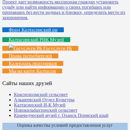
Фонд Калтасинский рн
Калтасинский РИК Музей
Госуслуги РБ
Права потребителей
Календарь праздников
Мы на карте Калтасов
Сайты наших друзей
Краснохолмский сельсовет
Альшеевский Отдел Культуры
Калтасинский И-К Музей
Новокильбахтинский сельсовет
Краеведческий музей г. Оханск Пермский край
Оценка качества условий предоставления услуг