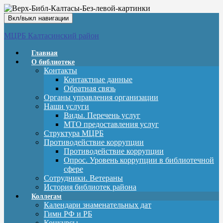
Вкл/выкл навигации
МЦРБ Калтасинский район
Главная
О библиотеке
Контакты
Контактные данные
Обратная связь
Органы управления организации
Наши услуги
Виды. Перечень услуг
МТО предоставления услуг
Структура МЦРБ
Противодействие коррупции
Противодействие коррупции
Опрос. Уровень коррупции в библиотечной
сфере
Сотрудники. Ветераны
История библиотек района
Коллегам
Календари знаменательных дат
Гимн РФ и РБ
Конкурсы