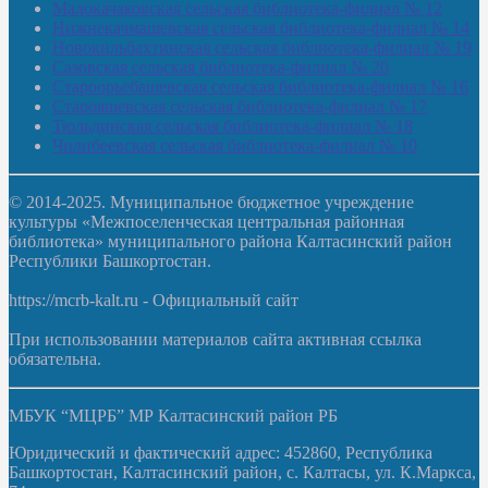
Малокачаковская сельская библиотека-филиал № 12
Нижнекачмашевская сельская библиотека-филиал № 14
Новокильбахтинская сельская библиотека-филиал № 19
Сазовская сельская библиотека-филиал № 20
Староорьебашевская сельская библиотека-филиал № 16
Старояшевская сельская библиотека-филиал № 17
Тюльдинская сельская библиотека-филиал № 18
Чилибеевская сельская библиотека-филиал № 10
© 2014-2025. Муниципальное бюджетное учреждение
культуры «Межпоселенческая центральная районная
библиотека» муниципального района Калтасинский район
Республики Башкортостан.
https://mcrb-kalt.ru - Официальный сайт
При использовании материалов сайта активная ссылка
обязательна.
МБУК “МЦРБ” МР Калтасинский район РБ
Юридический и фактический адрес: 452860, Республика
Башкортостан, Калтасинский район, с. Калтасы, ул. К.Маркса,