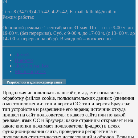
74
Тел.: 8 (34779) 4-15-42; 4-25-42; E–mail: kltbibl@mail.ru
Режим работы:
Основной режим с 1 сентября по 31 мая. Пн. – пт. с 9-00 ч. до
19-00 ч. (без перерыва). Суб. с 9-00 ч. до 17-00 ч. (с 13- 00 ч. до
14- 00 ч. перерыв на обед). Выходной – воскресенье
Домой
Новости
Документы. Все
Мы в соцсетях
Разработчик и администратор сайта
Продолжая использовать наш сайт, вы даете согласие на
обработку файлов cookie, пользовательских данных (сведения
о местоположении; тип и версия ОС; тип и версия Браузера;
тип устройства и разрешение его экрана; источник откуда
пришел на сайт пользователь; с какого сайта или по какой
рекламе; язык ОС и Браузера; какие страницы открывает и на
какие кнопки нажимает пользователь; ip-адрес) в целях
функционирования сайта, проведения ретаргетинга и
проведения статистических исследований и обзоров. Если вы