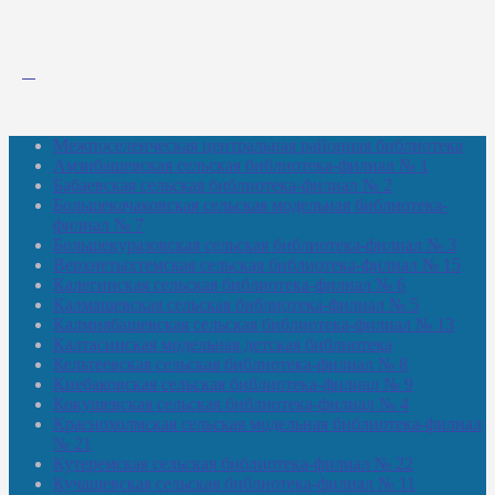
Межпоселенческая центральная районная библиотека
Амзибашевская сельская библиотека-филиал № 1
Бабаевская сельская библиотека-филиал № 2
Большекачаковская сельская модельная библиотека-
филиал № 7
Большекуразовская сельская библиотека-филиал № 3
Верхнетыхтемская сельская библиотека-филиал № 15
Калегинская сельская библиотека-филиал № 6
Калмашевская сельская библиотека-филиал № 5
Калмиябашевская сельская библиотека-филиал № 13
Калтасинская модельная детская библиотека
Кельтеевская сельская библиотека-филиал № 8
Киебаковская сельская библиотека-филиал № 9
Кокушевская сельская библиотека-филиал № 4
Краснохолмская сельская модельная библиотека-филиал
№ 21
Кутеремская сельская библиотека-филиал № 22
Кучашевская сельская библиотека-филиал № 11