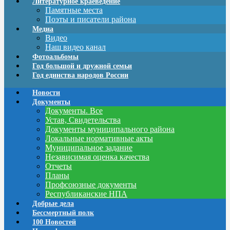
Литературное краеведение
Памятные места
Поэты и писатели района
Медиа
Видео
Наш видео канал
Фотоальбомы
Год большой и дружной семьи
Год единства народов России
Новости
Документы
Документы. Все
Устав, Свидетельства
Документы муниципального района
Локальные нормативные акты
Муниципальное задание
Независимая оценка качества
Отчеты
Планы
Профсоюзные документы
Республиканские НПА
Добрые дела
Бессмертный полк
100 Новостей