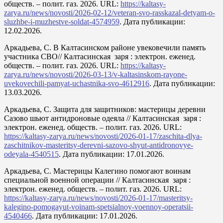
обществ. – полит. газ. 2026. URL:
https://kaltasy-
zarya.ru/news/novosti/2026-02-12/veteran-svo-rasskazal-detyam-o-
sluzhbe-i-muzhestve-soldat-4574959
. Дата публикации:
12.02.2026.
Аркадьева, С. В Калтасинском районе увековечили память
участника СВО// Калтасинская заря : электрон. еженед.
обществ. – полит. газ. 2026. URL:
https://kaltasy-
zarya.ru/news/novosti/2026-03-13/v-kaltasinskom-rayone-
uvekovechili-pamyat-uchastnika-svo-4612916
. Дата публикации:
13.03.2026.
Аркадьева, С. Защита для защитников: мастерицы деревни
Сазово шьют антидроновые одеяла // Калтасинская заря :
электрон. еженед. обществ. – полит. газ. 2026. URL:
https://kaltasy-zarya.ru/news/novosti/2026-01-17/zaschita-dlya-
zaschitnikov-masteritsy-derevni-sazovo-shyut-antidronovye-
odeyala-4540515
. Дата публикации: 17.01.2026.
Аркадьева, С. Мастерицы Калегино помогают воинам
специальной военной операции // Калтасинская заря :
электрон. еженед. обществ. – полит. газ. 2026. URL:
https://kaltasy-zarya.ru/news/novosti/2026-01-17/masteritsy-
kalegino-pomogayut-voinam-spetsialnoy-voennoy-operatsii-
4540466
. Дата публикации: 17.01.2026.