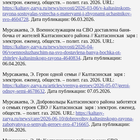
электрон. еженед. обществ. – полит. газ. 2026. URL:
https://kaltasy-zarya.ru/news/novosti/2026-03-06/v-kaltasinskom-
rayona-sostoyalas-vstrecha-s-materyami-i-zhyonami-uchastnikov-
svo-4604728
. Дата публикации: 06.03.2026.
Мурсакаева, Э. Военнослужащим на СВО доставлена баня-
бочка от жителей Калтасинского района // Калтасинская заря :
электрон. еженед. обществ. – полит. газ. 2026. URL:
https://kaltasy-zarya.ru/news/novosti/2026-04-
06/voennosluzhaschim-na-svo-dostavlena-banya-bochka-ot-
zhiteley-kaltasinskogo-rayona-4640834
. Дата публикации:
06.04.2026.
Мурсакаева, Э. Герои одной семьи // Калтасинская заря :
электрон. еженед. обществ. – полит. газ. 2026. URL:
https://kaltasy-zarya.ru/articles/vremya-geroev/2026-05-07/geroi-
odnoy-semi-4678632
. Дата публикации: 07.05.2026.
Мурсакаева, Э. Добровольцы Калтасинского района заботятся
о семьях героев СВО // Калтасинская заря : электрон. еженед.
обществ. – полит. газ. 2026. URL:
https://kaltasy-
zarya.ru/news/care/2026-06-10/dobrovoltsy-kaltasinskogo-rayona-
zabotyatsya-o-semyah-geroev-svo-4716665
. Дата публикации:
10.06.2026.