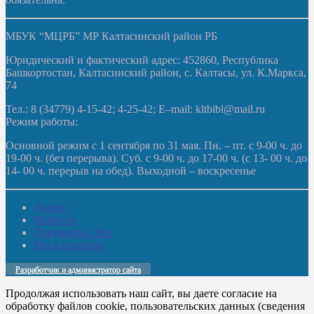
МБУК “МЦРБ” МР Калтасинский район РБ
Юридический и фактический адрес: 452860, Республика
Башкортостан, Калтасинский район, с. Калтасы, ул. К.Маркса,
74
Тел.: 8 (34779) 4-15-42; 4-25-42; E–mail: kltbibl@mail.ru
Режим работы:
Основной режим с 1 сентября по 31 мая. Пн. – пт. с 9-00 ч. до
19-00 ч. (без перерыва). Суб. с 9-00 ч. до 17-00 ч. (с 13- 00 ч. до
14- 00 ч. перерыв на обед). Выходной – воскресенье
Домой
Новости
Документы. Все
Мы в соцсетях
Разработчик и администратор сайта
Продолжая использовать наш сайт, вы даете согласие на
обработку файлов cookie, пользовательских данных (сведения