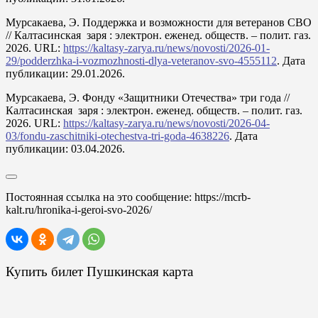
Мурсакаева, Э. Поддержка и возможности для ветеранов СВО
// Калтасинская заря : электрон. еженед. обществ. – полит. газ.
2026. URL:
https://kaltasy-zarya.ru/news/novosti/2026-01-
29/podderzhka-i-vozmozhnosti-dlya-veteranov-svo-4555112
. Дата
публикации: 29.01.2026.
Мурсакаева, Э. Фонду «Защитники Отечества» три года //
Калтасинская заря : электрон. еженед. обществ. – полит. газ.
2026. URL:
https://kaltasy-zarya.ru/news/novosti/2026-04-
03/fondu-zaschitniki-otechestva-tri-goda-4638226
. Дата
публикации: 03.04.2026.
Постоянная ссылка на это сообщение:
https://mcrb-
kalt.ru/hronika-i-geroi-svo-2026/
Купить билет Пушкинская карта