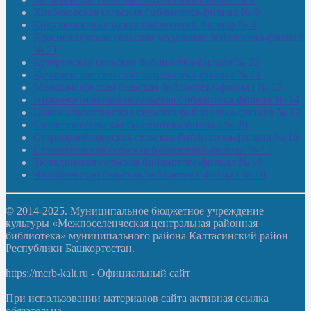
Киебаковская сельская библиотека-филиал № 9
Кокушевская сельская библиотека-филиал № 4
Краснохолмская сельская модельная библиотека-филиал
№ 21
Кутеремская сельская библиотека-филиал № 22
Кучашевская сельская библиотека-филиал № 11
Малокачаковская сельская библиотека-филиал № 12
Нижнекачмашевская сельская библиотека-филиал № 14
Новокильбахтинская сельская библиотека-филиал № 19
Сазовская сельская библиотека-филиал № 20
Староорьебашевская сельская библиотека-филиал № 16
Старояшевская сельская библиотека-филиал № 17
Тюльдинская сельская библиотека-филиал № 18
Чилибеевская сельская библиотека-филиал № 10
© 2014-2025. Муниципальное бюджетное учреждение
культуры «Межпоселенческая центральная районная
библиотека» муниципального района Калтасинский район
Республики Башкортостан.
https://mcrb-kalt.ru - Официальный сайт
При использовании материалов сайта активная ссылка
обязательна.