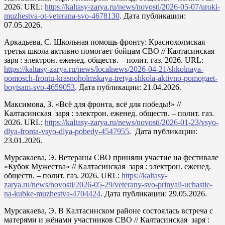
2026. URL:
https://kaltasy-zarya.ru/news/novosti/2026-05-07/uroki-
muzhestva-ot-veterana-svo-4678130
. Дата публикации:
07.05.2026.
Аркадьева, С. Школьная помощь фронту: Краснохолмская
третья школа активно помогает бойцам СВО // Калтасинская
заря : электрон. еженед. обществ. – полит. газ. 2026. URL:
https://kaltasy-zarya.ru/news/localnews/2026-04-21/shkolnaya-
pomosch-frontu-krasnoholmskaya-tretya-shkola-aktivno-pomogaet-
boytsam-svo-4659053
. Дата публикации: 21.04.2026.
Максимова, З. «Всё для фронта, всё для победы!» //
Калтасинская заря : электрон. еженед. обществ. – полит. газ.
2026. URL:
https://kaltasy-zarya.ru/news/novosti/2026-01-23/vsyo-
dlya-fronta-vsyo-dlya-pobedy-4547955
. Дата публикации:
23.01.2026.
Мурсакаева, Э. Ветераны СВО приняли участие на фестивале
«Кубок Мужества» // Калтасинская заря : электрон. еженед.
обществ. – полит. газ. 2026. URL:
https://kaltasy-
zarya.ru/news/novosti/2026-05-29/veterany-svo-prinyali-uchastie-
na-kubke-muzhestva-4704424
. Дата публикации: 29.05.2026.
Мурсакаева, Э. В Калтасинском районе состоялась встреча с
матерями и жёнами участников СВО // Калтасинская заря :