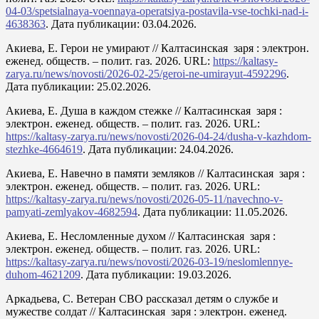
04-03/spetsialnaya-voennaya-operatsiya-postavila-vse-tochki-nad-i-
4638363
. Дата публикации: 03.04.2026.
Акиева, Е. Герои не умирают // Калтасинская заря : электрон.
еженед. обществ. – полит. газ. 2026. URL:
https://kaltasy-
zarya.ru/news/novosti/2026-02-25/geroi-ne-umirayut-4592296
.
Дата публикации: 25.02.2026.
Акиева, Е. Душа в каждом стежке // Калтасинская заря :
электрон. еженед. обществ. – полит. газ. 2026. URL:
https://kaltasy-zarya.ru/news/novosti/2026-04-24/dusha-v-kazhdom-
stezhke-4664619
. Дата публикации: 24.04.2026.
Акиева, Е. Навечно в памяти земляков // Калтасинская заря :
электрон. еженед. обществ. – полит. газ. 2026. URL:
https://kaltasy-zarya.ru/news/novosti/2026-05-11/navechno-v-
pamyati-zemlyakov-4682594
. Дата публикации: 11.05.2026.
Акиева, Е. Несломленные духом // Калтасинская заря :
электрон. еженед. обществ. – полит. газ. 2026. URL:
https://kaltasy-zarya.ru/news/novosti/2026-03-19/neslomlennye-
duhom-4621209
. Дата публикации: 19.03.2026.
Аркадьева, С. Ветеран СВО рассказал детям о службе и
мужестве солдат // Калтасинская заря : электрон. еженед.