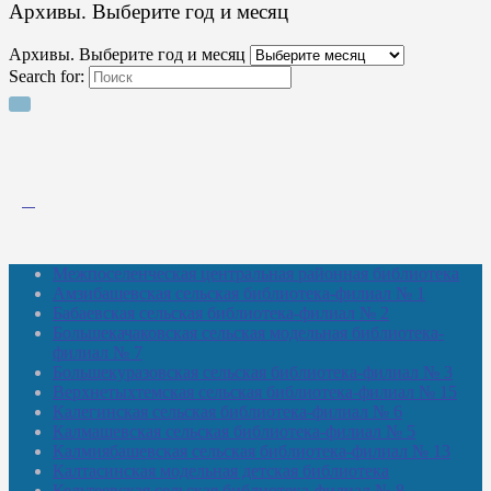
Архивы. Выберите год и месяц
Архивы. Выберите год и месяц
Search for:
Межпоселенческая центральная районная библиотека
Амзибашевская сельская библиотека-филиал № 1
Бабаевская сельская библиотека-филиал № 2
Большекачаковская сельская модельная библиотека-
филиал № 7
Большекуразовская сельская библиотека-филиал № 3
Верхнетыхтемская сельская библиотека-филиал № 15
Калегинская сельская библиотека-филиал № 6
Калмашевская сельская библиотека-филиал № 5
Калмиябашевская сельская библиотека-филиал № 13
Калтасинская модельная детская библиотека
Кельтеевская сельская библиотека-филиал № 8