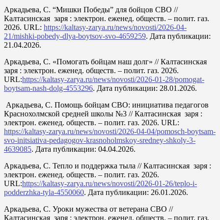
Аркадьева, С. “Мишки Победы” для бойцов СВО //
Калтасинская заря : электрон. еженед. обществ. – полит. газ.
2026. URL:
https://kaltasy-zarya.ru/news/novosti/2026-04-
21/mishki-pobedy-dlya-boytsov-svo-4659259
. Дата публикации:
21.04.2026.
Аркадьева, С. «Помогать бойцам наш долг» // Калтасинская
заря : электрон. еженед. обществ. – полит. газ. 2026.
URL:
https://kaltasy-zarya.ru/news/novosti/2026-01-28/pomogat-
boytsam-nash-dolg-4553296
. Дата публикации: 28.01.2026.
Аркадьева, С. Помощь бойцам СВО: инициатива педагогов
Краснохолмской средней школы №3 // Калтасинская заря :
электрон. еженед. обществ. – полит. газ. 2026. URL:
https://kaltasy-zarya.ru/news/novosti/2026-04-04/pomosch-boytsam-
svo-initsiativa-pedagogov-krasnoholmskoy-sredney-shkoly-3-
4639085
. Дата публикации: 04.04.2026.
Аркадьева, С. Тепло и поддержка тыла // Калтасинская заря :
электрон. еженед. обществ. – полит. газ. 2026.
URL:
https://kaltasy-zarya.ru/news/novosti/2026-01-26/teplo-i-
podderzhka-tyla-4550060
. Дата публикации: 26.01.2026.
Аркадьева, С. Уроки мужества от ветерана СВО //
Калтасинская заря : электрон. еженед. обществ. – полит. газ.