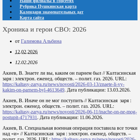
Наши филиалы в соцсетях
Рубрика Пушкинская карта
Календари знаменательных дат
Карта сайта
Хроника и герои СВО: 2026
от
Галимова Альбина
12.02.2026
12.02.2026
Акиев, В. Знаете ли вы, каким он парнем был // Калтасинская
заря : электрон. еженед. обществ. – полит. газ. 2026. URL:
https://kaltasy-zarya.ru/news/novosti/2026-03-13/znaete-li-vy-
kakim-on-parnem-byl-4613649
. Дата публикации: 13.03.2026.
Акиев, В. Иначе он не мог поступить // Калтасинская заря :
электрон. еженед. обществ. – полит. газ. 2026. URL:
https://kaltasy-zarya.ru/news/novosti/2026-06-11/inache-on-ne-mog-
postupit-4717931
. Дата публикации: 11.06.2026.
Акиев, В. Специальная военная операция поставила все точки
над «и» // Калтасинская заря : электрон. еженед. обществ. –
полит. газ. 2026. URL:
https://kaltasy-zarya.ru/news/novosti/2026-