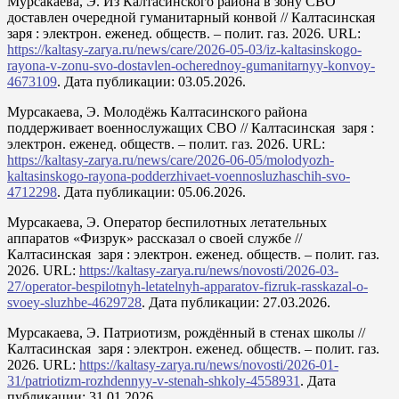
Мурсакаева, Э. Из Калтасинского района в зону СВО
доставлен очередной гуманитарный конвой // Калтасинская
заря : электрон. еженед. обществ. – полит. газ. 2026. URL:
https://kaltasy-zarya.ru/news/care/2026-05-03/iz-kaltasinskogo-
rayona-v-zonu-svo-dostavlen-ocherednoy-gumanitarnyy-konvoy-
4673109
. Дата публикации: 03.05.2026.
Мурсакаева, Э. Молодёжь Калтасинского района
поддерживает военнослужащих СВО // Калтасинская заря :
электрон. еженед. обществ. – полит. газ. 2026. URL:
https://kaltasy-zarya.ru/news/care/2026-06-05/molodyozh-
kaltasinskogo-rayona-podderzhivaet-voennosluzhaschih-svo-
4712298
. Дата публикации: 05.06.2026.
Мурсакаева, Э. Оператор беспилотных летательных
аппаратов «Физрук» рассказал о своей службе //
Калтасинская заря : электрон. еженед. обществ. – полит. газ.
2026. URL:
https://kaltasy-zarya.ru/news/novosti/2026-03-
27/operator-bespilotnyh-letatelnyh-apparatov-fizruk-rasskazal-o-
svoey-sluzhbe-4629728
. Дата публикации: 27.03.2026.
Мурсакаева, Э. Патриотизм, рождённый в стенах школы //
Калтасинская заря : электрон. еженед. обществ. – полит. газ.
2026. URL:
https://kaltasy-zarya.ru/news/novosti/2026-01-
31/patriotizm-rozhdennyy-v-stenah-shkoly-4558931
. Дата
публикации: 31.01.2026.