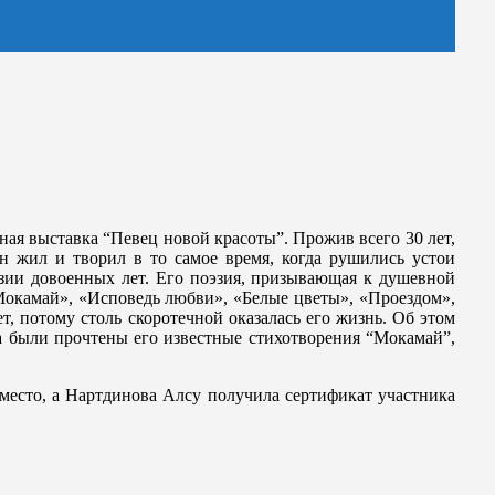
ная выставка “Певец новой красоты”. Прожив всего 30 лет,
н жил и творил в то самое время, когда рушились устои
эзии довоенных лет. Его поэзия, призывающая к душевной
«Мокамай», «Исповедь любви», «Белые цветы», «Проездом»,
, потому столь скоротечной оказалась его жизнь. Об этом
а были прочтены его известные стихотворения “Мокамай”,
место, а Нартдинова Алсу получила сертификат участника