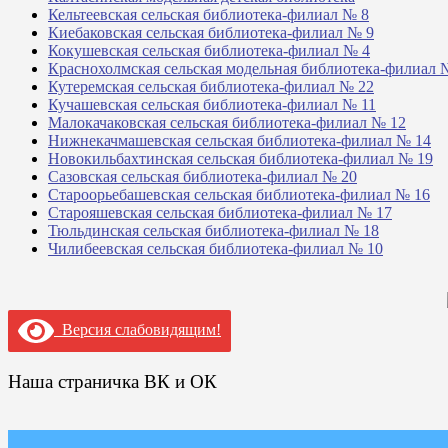
Кельтеевская сельская библиотека-филиал № 8
Киебаковская сельская библиотека-филиал № 9
Кокушевская сельская библиотека-филиал № 4
Краснохолмская сельская модельная библиотека-филиал 
Кутеремская сельская библиотека-филиал № 22
Кучашевская сельская библиотека-филиал № 11
Малокачаковская сельская библиотека-филиал № 12
Нижнекачмашевская сельская библиотека-филиал № 14
Новокильбахтинская сельская библиотека-филиал № 19
Сазовская сельская библиотека-филиал № 20
Староорьебашевская сельская библиотека-филиал № 16
Старояшевская сельская библиотека-филиал № 17
Тюльдинская сельская библиотека-филиал № 18
Чилибеевская сельская библиотека-филиал № 10
Версия слабовидящим!
Наша страничка ВК и ОК