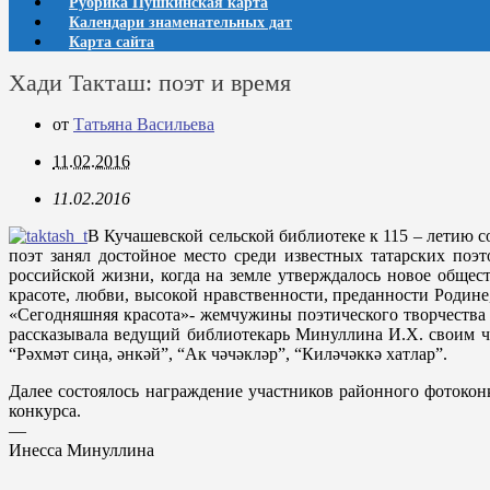
Рубрика Пушкинская карта
Календари знаменательных дат
Карта сайта
Хади Такташ: поэт и время
от
Татьяна Васильева
11.02.2016
11.02.2016
В Кучашевской сельской библиотеке к 115 – летию с
поэт занял достойное место среди известных татарских поэ
российской жизни, когда на земле утверждалось новое общес
красоте, любви, высокой нравственности, преданности Родине
«Сегодняшняя красота»- жемчужины поэтического творчества Х
рассказывала ведущий библиотекарь Минуллина И.Х. своим ч
“Рәхмәт сиңа, әнкәй”, “Ак чәчәкләр”, “Киләчәккә хатлар”.
Далее состоялось награждение участников районного фотокон
конкурса.
—
Инесса Минуллина