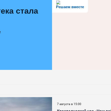
Решаем вместе
ека стала
е