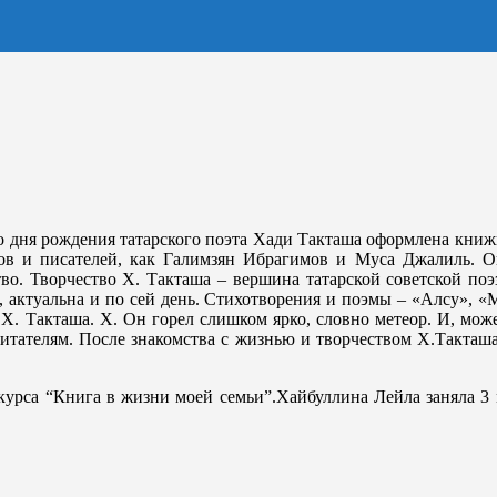
о дня рождения татарского поэта Хади Такташа оформлена книж
тов и писателей, как Галимзян Ибрагимов и Муса Джалиль. О
тво. Творчество Х. Такташа – вершина татарской советской по
, актуальна и по сей день. Стихотворения и поэмы – «Алсу», 
. Такташа. Х. Он горел слишком ярко, словно метеор. И, может
итателям. После знакомства с жизнью и творчеством Х.Такташ
курса “Книга в жизни моей семьи”.Хайбуллина Лейла заняла 3 