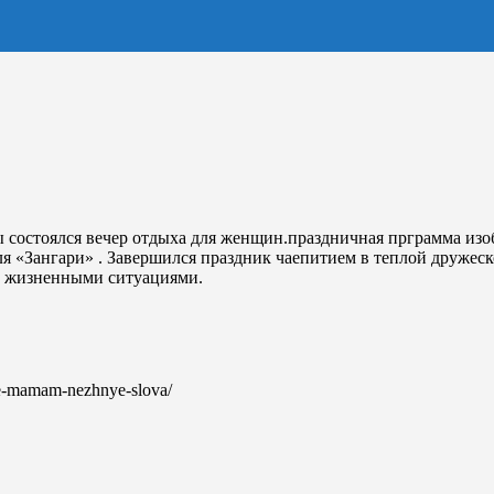
ы состоялся вечер отдыха для женщин.праздничная прграмма из
я «Зангари» . Завершился праздник чаепитием в теплой дружес
и жизненными ситуациями.
ite-mamam-nezhnye-slova/