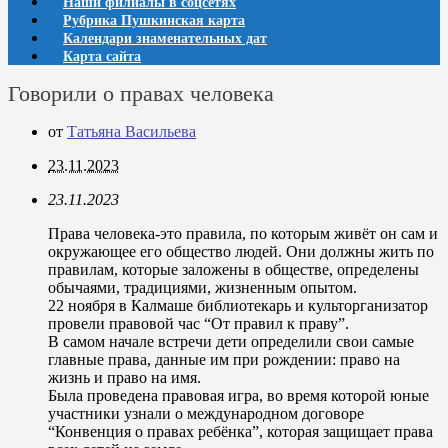
Наши филиалы в соцсетях
Рубрика Пушкинская карта
Календари знаменательных дат
Карта сайта
Говорили о правах человека
от
Татьяна Васильева
23.11.2023
23.11.2023
Права человека-это правила, по которым живёт он сам и
окружающее его общество людей. Они должны жить по
правилам, которые заложены в обществе, определены
обычаями, традициями, жизненным опытом.
22 ноября в Калмаше библиотекарь и культорганизатор
провели правовой час “От правил к праву”.
В самом начале встречи дети определили свои самые
главные права, данные им при рождении: право на
жизнь и право на имя.
Была проведена правовая игра, во время которой юные
участники узнали о международном договоре
“Конвенция о правах ребёнка”, которая защищает права