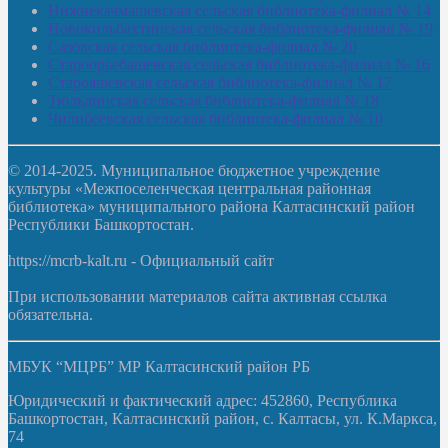
Нижнекачмашевская сельская библиотека-филиал № 14
Новокильбахтинская сельская библиотека-филиал № 19
Сазовская сельская библиотека-филиал № 20
Староорьебашевская сельская библиотека-филиал № 16
Старояшевская сельская библиотека-филиал № 17
Тюльдинская сельская библиотека-филиал № 18
Чилибеевская сельская библиотека-филиал № 10
© 2014-2025. Муниципальное бюджетное учреждение
культуры «Межпоселенческая центральная районная
библиотека» муниципального района Калтасинский район
Республики Башкортостан.
https://mcrb-kalt.ru - Официальный сайт
При использовании материалов сайта активная ссылка
обязательна.
МБУК “МЦРБ” МР Калтасинский район РБ
Юридический и фактический адрес: 452860, Республика
Башкортостан, Калтасинский район, с. Калтасы, ул. К.Маркса,
74