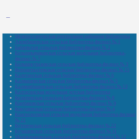
Межпоселенческая центральная районная библиотека
Амзибашевская сельская библиотека-филиал № 1
Бабаевская сельская библиотека-филиал № 2
Большекачаковская сельская модельная библиотека-
филиал № 7
Большекуразовская сельская библиотека-филиал № 3
Верхнетыхтемская сельская библиотека-филиал № 15
Калегинская сельская библиотека-филиал № 6
Калмашевская сельская библиотека-филиал № 5
Калмиябашевская сельская библиотека-филиал № 13
Калтасинская модельная детская библиотека
Кельтеевская сельская библиотека-филиал № 8
Киебаковская сельская библиотека-филиал № 9
Кокушевская сельская библиотека-филиал № 4
Краснохолмская сельская модельная библиотека-филиал
№ 21
Кутеремская сельская библиотека-филиал № 22
Кучашевская сельская библиотека-филиал № 11
Малокачаковская сельская библиотека-филиал № 12