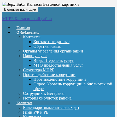
Вкл/выкл навигации
МЦРБ Калтасинский район
Главная
О библиотеке
Контакты
Контактные данные
Обратная связь
Органы управления организации
Наши услуги
Виды. Перечень услуг
МТО предоставления услуг
Структура МЦРБ
Противодействие коррупции
Противодействие коррупции
Опрос. Уровень коррупции в библиотечной
сфере
Сотрудники. Ветераны
История библиотек района
Коллегам
Календари знаменательных дат
Гимн РФ и РБ
Конкурсы