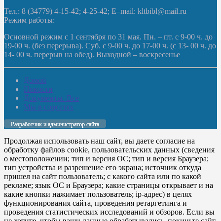
Тел.: 8 (34779) 4-15-42; 4-25-42; E–mail: kltbibl@mail.ru
Режим работы:
Основной режим с 1 сентября по 31 мая. Пн. – пт. с 9-00 ч. до
19-00 ч. (без перерыва). Суб. с 9-00 ч. до 17-00 ч. (с 13- 00 ч. до
14- 00 ч. перерыв на обед). Выходной – воскресенье
Домой
Новости
Документы. Все
Мы в соцсетях
Разработчик и администратор сайта
Продолжая использовать наш сайт, вы даете согласие на
обработку файлов cookie, пользовательских данных (сведения
о местоположении; тип и версия ОС; тип и версия Браузера;
тип устройства и разрешение его экрана; источник откуда
пришел на сайт пользователь; с какого сайта или по какой
рекламе; язык ОС и Браузера; какие страницы открывает и на
какие кнопки нажимает пользователь; ip-адрес) в целях
функционирования сайта, проведения ретаргетинга и
проведения статистических исследований и обзоров. Если вы
не хотите, чтобы ваши данные обрабатывались, покиньте сайт.