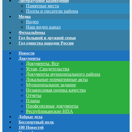
Литературное краеведение
Памятные места
Поэты и писатели района
Медиа
Видео
Наш видео канал
Фотоальбомы
Год большой и дружной семьи
Год единства народов России
Новости
Документы
Документы. Все
Устав, Свидетельства
Документы муниципального района
Локальные нормативные акты
Муниципальное задание
Независимая оценка качества
Отчеты
Планы
Профсоюзные документы
Республиканские НПА
Добрые дела
Бессмертный полк
100 Новостей