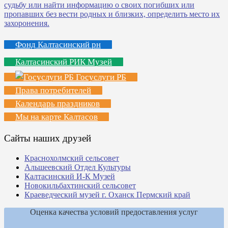
Фонд Калтасинский рн
Калтасинский РИК Музей
Госуслуги РБ
Права потребителей
Календарь праздников
Мы на карте Калтасов
Сайты наших друзей
Краснохолмский сельсовет
Альшеевский Отдел Культуры
Калтасинский И-К Музей
Новокильбахтинский сельсовет
Краеведческий музей г. Оханск Пермский край
Оценка качества условий предоставления услуг