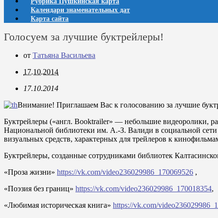
Рубрика Пушкинская карта
Календари знаменательных дат
Карта сайта
Голосуем за лучшие буктрейлеры!
от
Татьяна Васильева
17.10.2014
17.10.2014
Внимание! Приглашаем Вас к голосованию за лучшие буктр
Буктрейлеры («англ. Booktrailer» — небольшие видеоролики, 
Национальной библиотеки им. А.-З. Валиди в социальной сет
визуальных средств, характерных для трейлеров к кинофильма
Буктрейлеры, созданные сотрудниками библиотек Калтасинског
«Проза жизни»
https://vk.com/video236029986_170069526
,
«Поэзия без границ»
https://vk.com/video236029986_170018354
,
«Любимая историческая книга»
https://vk.com/video236029986_