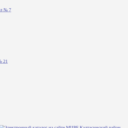
ал № 7
№ 21