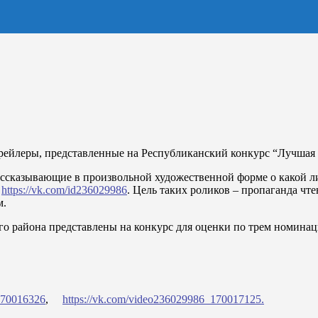
ейлеры, представленные на Республиканский конкурс “Лучшая б
рассказывающие в произвольной художественной форме о какой л
и
https://vk.com/id236029986
. Цель таких роликов – пропаганда ч
м.
о района представлены на конкурс для оценки по трем номинац
170016326
,
https://vk.com/video236029986_170017125.