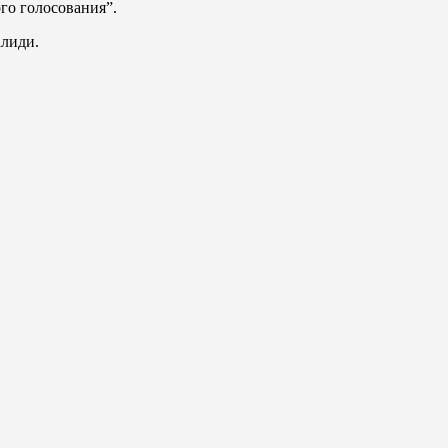
го голосования”.
алиди.