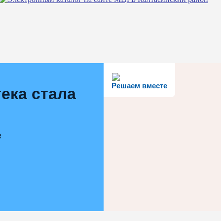
Решаем вместе
ека стала
е