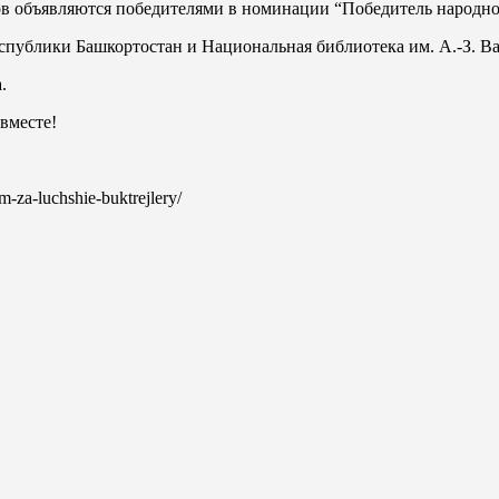
ов объявляются победителями в номинации “Победитель народно
спублики Башкортостан и Национальная библиотека им. А.-З. В
.
вместе!
em-za-luchshie-buktrejlery/