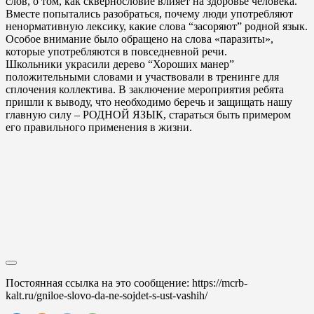
слов, о том, как сквернословие влияет на здоровье человека.
Вместе попытались разобраться, почему люди употребляют
ненормативную лексику, какие слова “засоряют” родной язык.
Особое внимание было обращено на слова «паразиты»,
которые употребляются в повседневной речи.
Школьники украсили дерево “Хороших манер”
положительными словами и участвовали в тренинге для
сплочения коллектива. В заключение мероприятия ребята
пришли к выводу, что необходимо беречь и защищать нашу
главную силу – РОДНОЙ ЯЗЫК, стараться быть примером
его правильного применения в жизни.
Постоянная ссылка на это сообщение:
https://mcrb-
kalt.ru/gniloe-slovo-da-ne-sojdet-s-ust-vashih/