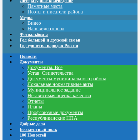
Литературное краеведение
Памятные места
Поэты и писатели района
Медиа
Видео
Наш видео канал
Фотоальбомы
Год большой и дружной семьи
Год единства народов России
Новости
Документы
Документы. Все
Устав, Свидетельства
Документы муниципального района
Локальные нормативные акты
Муниципальное задание
Независимая оценка качества
Отчеты
Планы
Профсоюзные документы
Республиканские НПА
Добрые дела
Бессмертный полк
100 Новостей