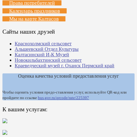
Права потребителей
Календарь праздников
Мы на карте Калтасов
Сайты наших друзей
Краснохолмский сельсовет
Альшеевский Отдел Культуры
Калтасинский И-К Музей
Новокильбахтинский сельсовет
Краеведческий музей г. Оханск Пермский край
Оценка качества условий предоставления услуг
Чтобы оценить условия предо-ставления услуг, используйте QR-код или
пройдите по ссылке
bus.gov.ru/qrcode/rate/225397
К вашим услугам: