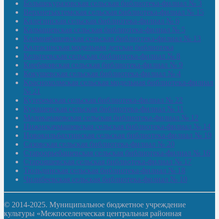
Большекуразовская сельская библиотека-филиал № 3
Верхнетыхтемская сельская библиотека-филиал № 15
Калегинская сельская библиотека-филиал № 6
Калмашевская сельская библиотека-филиал № 5
Калмиябашевская сельская библиотека-филиал № 13
Калтасинская модельная детская библиотека
Кельтеевская сельская библиотека-филиал № 8
Киебаковская сельская библиотека-филиал № 9
Кокушевская сельская библиотека-филиал № 4
Краснохолмская сельская модельная библиотека-филиал
№ 21
Кутеремская сельская библиотека-филиал № 22
Кучашевская сельская библиотека-филиал № 11
Малокачаковская сельская библиотека-филиал № 12
Нижнекачмашевская сельская библиотека-филиал № 14
Новокильбахтинская сельская библиотека-филиал № 19
Сазовская сельская библиотека-филиал № 20
Староорьебашевская сельская библиотека-филиал № 16
Старояшевская сельская библиотека-филиал № 17
Тюльдинская сельская библиотека-филиал № 18
Чилибеевская сельская библиотека-филиал № 10
© 2014-2025. Муниципальное бюджетное учреждение
культуры «Межпоселенческая центральная районная