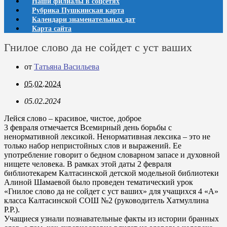
Наши филиалы в соцсетях
Рубрика Пушкинская карта
Календари знаменательных дат
Карта сайта
Гнилое слово да не сойдет с уст ваших
от
Татьяна Васильева
05.02.2024
05.02.2024
Лейся слово – красивое, чистое, доброе
3 февраля отмечается Всемирный день борьбы с
ненормативной лексикой. Ненормативная лексика – это не
только набор непристойных слов и выражений. Ее
употребление говорит о бедном словарном запасе и духовной
нищете человека. В рамках этой даты 2 февраля
библиотекарем Калтасинской детской модельной библиотеки
Алиной Шамаевой было проведен тематический урок
«Гнилое слово да не сойдет с уст ваших» для учащихся 4 «А»
класса Калтасинской СОШ №2 (руководитель Хатмуллина
Р.Р.).
Учащиеся узнали познавательные факты из истории бранных