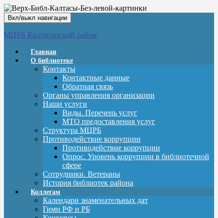
Вкл/выкл навигации
МЦРБ Калтасинский район
Главная
О библиотеке
Контакты
Контактные данные
Обратная связь
Органы управления организации
Наши услуги
Виды. Перечень услуг
МТО предоставления услуг
Структура МЦРБ
Противодействие коррупции
Противодействие коррупции
Опрос. Уровень коррупции в библиотечной
сфере
Сотрудники. Ветераны
История библиотек района
Коллегам
Календари знаменательных дат
Гимн РФ и РБ
Конкурсы