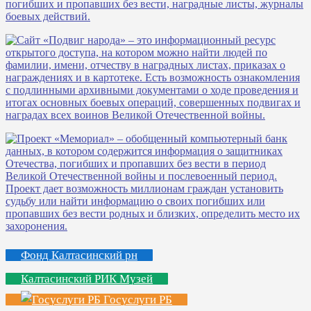
Фонд Калтасинский рн
Калтасинский РИК Музей
Госуслуги РБ