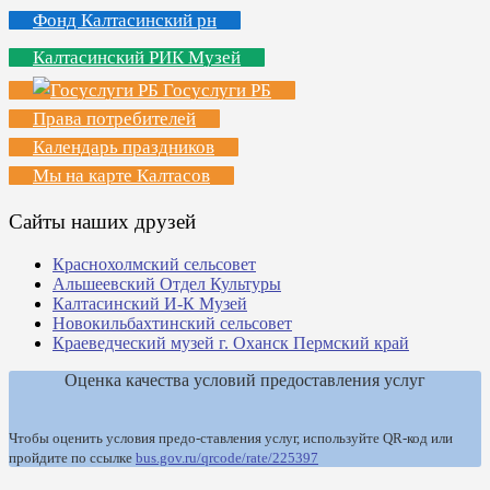
Фонд Калтасинский рн
Калтасинский РИК Музей
Госуслуги РБ
Права потребителей
Календарь праздников
Мы на карте Калтасов
Сайты наших друзей
Краснохолмский сельсовет
Альшеевский Отдел Культуры
Калтасинский И-К Музей
Новокильбахтинский сельсовет
Краеведческий музей г. Оханск Пермский край
Оценка качества условий предоставления услуг
Чтобы оценить условия предо-ставления услуг, используйте QR-код или
пройдите по ссылке
bus.gov.ru/qrcode/rate/225397