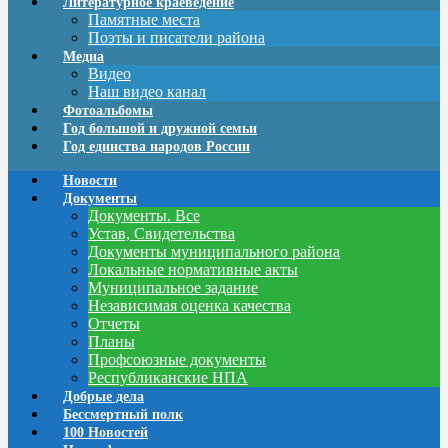
Литературное краеведение
Памятные места
Поэты и писатели района
Медиа
Видео
Наш видео канал
Фотоальбомы
Год большой и дружной семьи
Год единства народов России
Новости
Документы
Документы. Все
Устав, Свидетельства
Документы муниципального района
Локальные нормативные акты
Муниципальное задание
Независимая оценка качества
Отчеты
Планы
Профсоюзные документы
Республиканские НПА
Добрые дела
Бессмертный полк
100 Новостей