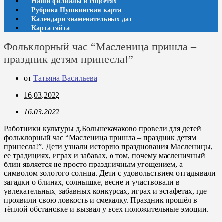
Наши филиалы в соцсетях
Рубрика Пушкинская карта
Календари знаменательных дат
Карта сайта
Фольклорный час “Масленица пришла –
праздник детям принесла!”
от
Татьяна Васильева
16.03.2022
16.03.2022
Работники культуры д.Большекачаково провели для детей
фольклорный час “Масленица пришла – праздник детям
принесла!”. Дети узнали историю празднования Масленицы,
ее традициях, играх и забавах, о том, почему масленичный
блин является не просто праздничным угощением, а
символом золотого солнца. Дети с удовольствием отгадывали
загадки о блинах, солнышке, весне и участвовали в
увлекательных, забавных конкурсах, играх и эстафетах, где
проявили свою ловкость и смекалку. Праздник прошёл в
тёплой обстановке и вызвал у всех положительные эмоции.