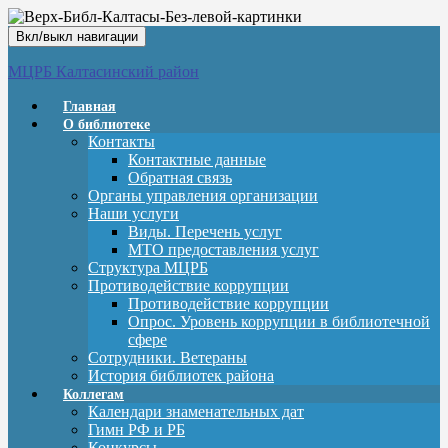
Вкл/выкл навигации
МЦРБ Калтасинский район
Главная
О библиотеке
Контакты
Контактные данные
Обратная связь
Органы управления организации
Наши услуги
Виды. Перечень услуг
МТО предоставления услуг
Структура МЦРБ
Противодействие коррупции
Противодействие коррупции
Опрос. Уровень коррупции в библиотечной
сфере
Сотрудники. Ветераны
История библиотек района
Коллегам
Календари знаменательных дат
Гимн РФ и РБ
Конкурсы