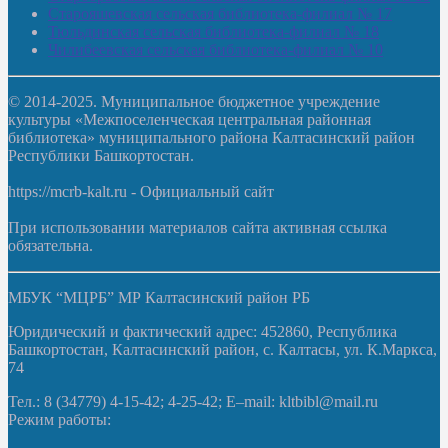
Старояшевская сельская библиотека-филиал № 17
Тюльдинская сельская библиотека-филиал № 18
Чилибеевская сельская библиотека-филиал № 10
© 2014-2025. Муниципальное бюджетное учреждение
культуры «Межпоселенческая центральная районная
библиотека» муниципального района Калтасинский район
Республики Башкортостан.
https://mcrb-kalt.ru - Официальный сайт
При использовании материалов сайта активная ссылка
обязательна.
МБУК “МЦРБ” МР Калтасинский район РБ
Юридический и фактический адрес: 452860, Республика
Башкортостан, Калтасинский район, с. Калтасы, ул. К.Маркса,
74
Тел.: 8 (34779) 4-15-42; 4-25-42; E–mail: kltbibl@mail.ru
Режим работы: