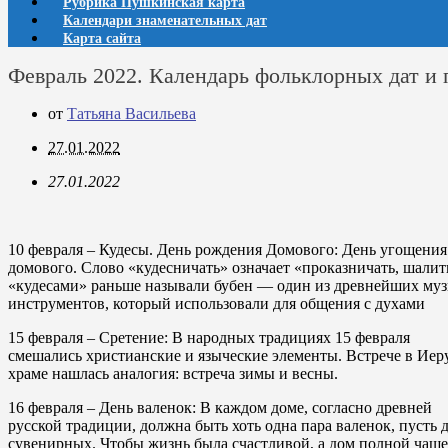
Рубрика Пушкинская карта
Календари знаменательных дат
Карта сайта
Февраль 2022. Календарь фольклорных дат и 
от
Татьяна Васильева
27.01.2022
27.01.2022
10 февраля
– Кудесы. День рождения Домового: День угощения
домового. Слово «кудесничать» означает «проказничать, шалит
«кудесами» раньше называли бубен — один из древнейших му
инструментов, который использовали для общения с духами
15 февраля
– Сретение: В народных традициях 15 февраля
смешались христианские и языческие элементы. Встрече в Ие
храме нашлась аналогия: встреча зимы и весны.
16 февраля
– День валенок: В каждом доме, согласно древней
русской традиции, должна быть хоть одна пара валенок, пусть 
сувенирных. Чтобы жизнь была счастливой, а дом полной чаше