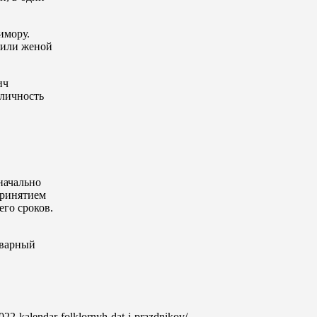
имору.
й или женой
ич
 личность
начально
принятием
его сроков.
оварный
-2022-kalendar-folklornyh-dat-i-prazdnikov/