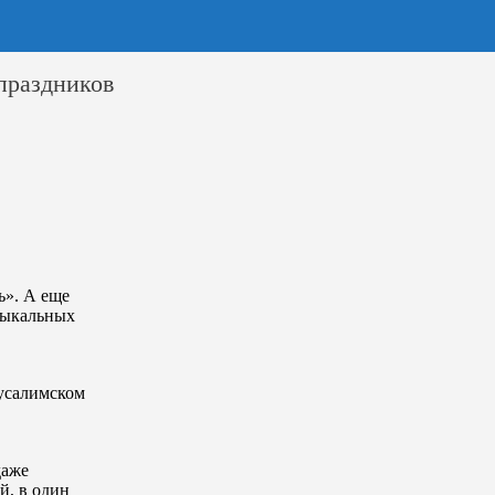
праздников
ь». А еще
зыкальных
русалимском
даже
й, в один