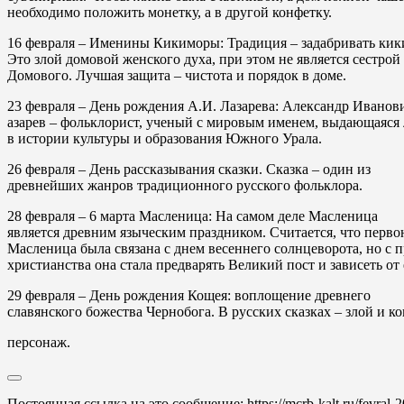
необходимо положить монетку, а в другой конфетку.
16 февраля
– Именины Кикиморы: Традиция – задабривать кик
Это злой домовой женского духа, при этом не является сестро
Домового. Лучшая защита – чистота и порядок в доме.
23 февраля
– День рождения А.И. Лазарева: Александр Иванов
азарев – фольклорист, ученый с мировым именем, выдающаяся
в истории культуры и образования Южного Урала.
26 февраля
– День рассказывания сказки. Сказка – один из
древнейших жанров традиционного русского фольклора.
28
февраля
–
6
марта
Масленица: На самом деле Масленица
является древним языческим праздником. Считается, что перво
Масленица была связана с днем весеннего солнцеворота, но с 
христианства она стала предварять Великий пост и зависеть от 
29 февраля
– День рождения Кощея: воплощение древнего
славянского божества Чернобога. В русских сказках – злой и к
персонаж.
Постоянная ссылка на это сообщение:
https://mcrb-kalt.ru/fevral