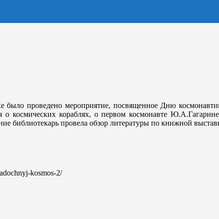
ке было проведено мероприятие, посвященное Дню космонавти
я о космических кораблях, о первом космонавте Ю.А.Гагарине
ние библиотекарь провела обзор литературы по книжной выстав
agadochnyj-kosmos-2/