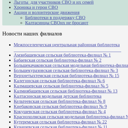
Льготы для участников СВО и их семей
Хроника и герои СВО
Акции и волонтерские движения
Библиотеки в поддержку СВО
Калтасинцы СВОих не бросают
Новости наших филиалов
Межпоселенческая центральная районная библиотека
_______________________________________________
Амзибашевская сельская библиотека-филиал № 1
Бабаевская сельская библиотека-филиал № 2
Большекачаковская сельская модельная библиотека-фили
Большекуразовская сельская библиотека-филиал № 3
Верхнетыхтемская сельская библиотека-филиал № 15
Калегинская сельская библиотека-филиал № 6
Калмашевская сельская библиотека-филиал № 5
Калмиябашевская сельская библиотека-филиал № 13
Калтасинская модельная детская библиотека
Кельтеевская сельская библиотека-филиал № 8
Киебаковская сельская библиотека-филиал № 9
Кокушевская сельская библиотека-филиал № 4
Краснохолмская сельская модельная библиотека-филиал 
Кутеремская сельская библиотека-филиал № 22
Кучашевская сельская библиотека-филиал № 11