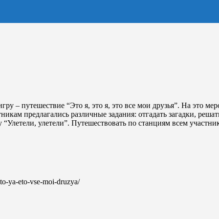
гру – путешествие “Это я, это я, это все мои друзья”. На это м
кам предлагались различные задания: отгадать загадки, решать 
у “Улетели, улетели”. Путешествовать по станциям всем участни
-eto-ya-eto-vse-moi-druzya/