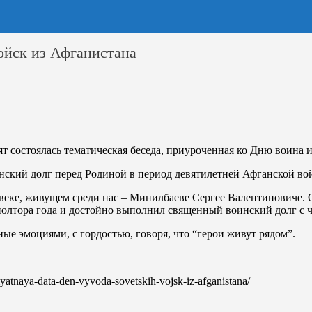
войск из Афганистана
т состоялась тематическая беседа, приуроченная ко Дню воина 
нский долг перед Родиной в период девятилетней Афганской во
ловеке, живущем среди нас – Минилбаеве Сергее Валентиновиче.
олтора года и достойно выполнил священный воинский долг с ч
е эмоциями, с гордостью, говоря, что “герои живут рядом”.
myatnaya-data-den-vyvoda-sovetskih-vojsk-iz-afganistana/