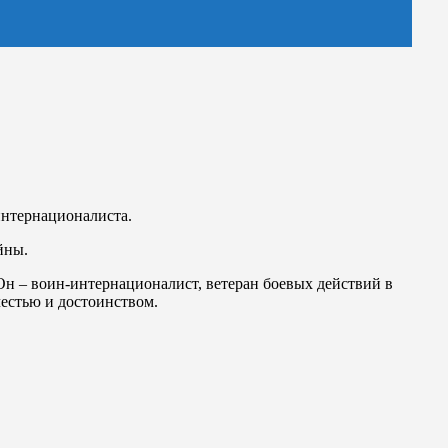
интернационалиста.
йны.
 Он – воин-интернационалист, ветеран боевых действий в
естью и достоинством.