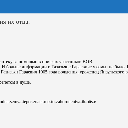
ия их отца.
иотеку за помощью в поисках участников ВОВ.
нт. И больше информации о Газизьяне Гараевиче у семьи не было
ев Газизьян Гараевич 1905 года рождения, уроженец Янаульского 
репетом в душе.
o-odna-semya-teper-znaet-mesto-zahoroneniya-ih-ottsa/