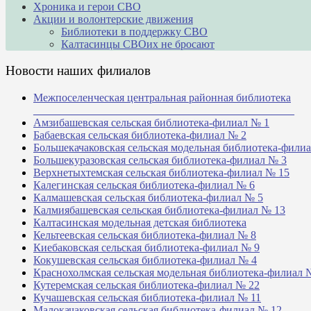
Хроника и герои СВО
Акции и волонтерские движения
Библиотеки в поддержку СВО
Калтасинцы СВОих не бросают
Новости наших филиалов
Межпоселенческая центральная районная библиотека
_______________________________________________
Амзибашевская сельская библиотека-филиал № 1
Бабаевская сельская библиотека-филиал № 2
Большекачаковская сельская модельная библиотека-фили
Большекуразовская сельская библиотека-филиал № 3
Верхнетыхтемская сельская библиотека-филиал № 15
Калегинская сельская библиотека-филиал № 6
Калмашевская сельская библиотека-филиал № 5
Калмиябашевская сельская библиотека-филиал № 13
Калтасинская модельная детская библиотека
Кельтеевская сельская библиотека-филиал № 8
Киебаковская сельская библиотека-филиал № 9
Кокушевская сельская библиотека-филиал № 4
Краснохолмская сельская модельная библиотека-филиал 
Кутеремская сельская библиотека-филиал № 22
Кучашевская сельская библиотека-филиал № 11
Малокачаковская сельская библиотека-филиал № 12